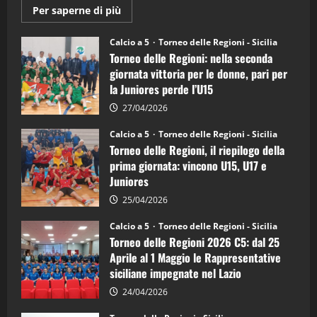
Maggiori
Per saperne di più
informazioni
su
Torneo
Calcio a 5
Torneo delle Regioni - Sicilia
delle
Torneo delle Regioni: nella seconda
Regioni
di
giornata vittoria per le donne, pari per
calcio
la Juniores perde l’U15
a
5:
la
27/04/2026
Sicilia
Juniores
Calcio a 5
Torneo delle Regioni - Sicilia
è
Torneo delle Regioni, il riepilogo della
vicecampione
d’Italia
prima giornata: vincono U15, U17 e
Juniores
25/04/2026
Calcio a 5
Torneo delle Regioni - Sicilia
Torneo delle Regioni 2026 C5: dal 25
Aprile al 1 Maggio le Rappresentative
siciliane impegnate nel Lazio
24/04/2026