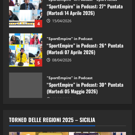
(Martedi 14 Aprile 2026)
15/04/2026
4
"SportEmpire" in Podcast
“SportEmpire” in Podcast: 26^ Puntata
(Martedi 07 Aprile 2026)
08/04/2026
5
"SportEmpire" in Podcast
“SportEmpire” in Podcast: 30^ Puntata
(Martedi 05 Maggio 2026)
08/05/2026
1
"SportEmpire" in Podcast
Sport News
“SportEmpire” in Podcast: 29^ Puntata
TORNEO DELLE REGIONI 2025 – SICILIA
(Martedi 28 Aprile 2026)
28/04/2026
2