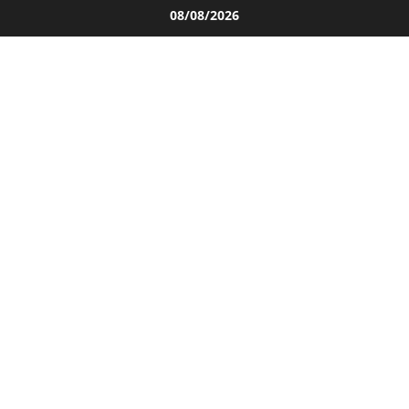
Salta
08/08/2026
al
contenuto