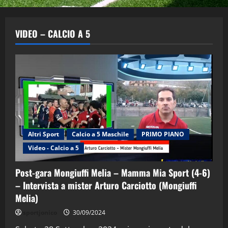
VIDEO – CALCIO A 5
Altri Sport
Calcio a 5 Maschile
PRIMO PIANO
Video - Calcio a 5
Post-gara Mongiuffi Melia – Mamma Mia Sport (4-6)
– Intervista a mister Arturo Carciotto (Mongiuffi
Melia)
"SportEmpire" in Podcast
Sport News
sportjonico
30/09/2024
“SportEmpire” in Podcast: 29^ Puntata