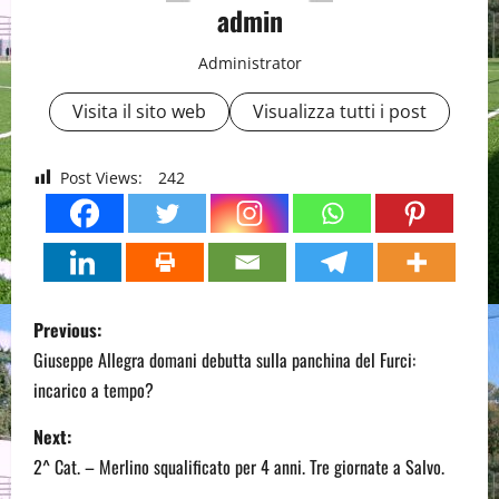
admin
Administrator
Visita il sito web
Visualizza tutti i post
Post Views:
242
P
Previous:
o
Giuseppe Allegra domani debutta sulla panchina del Furci:
incarico a tempo?
s
Next:
t
2^ Cat. – Merlino squalificato per 4 anni. Tre giornate a Salvo.