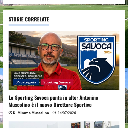
n
a
STORIE CORRELATE
v
i
g
a
t
i
3^ categoria
Sporting Savoca
o
Lo Sporting Savoca punta in alto: Antonino
Muscolino è il nuovo Direttore Sportivo
n
Di Mimmo Muscolino
14/07/2026