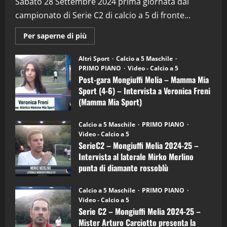
(Martedi 28 Aprile 2026)
Sabato 28 Settembre 2024 prima giornata dal
campionato di Serie C2 di calcio a 5 di fronte...
28/04/2026
2
Maggiori
Per saperne di più
informazioni
"SportEmpire" in Podcast
su
“SportEmpire” in Podcast: 28^ Puntata
Post-
Altri Sport
Calcio a 5 Maschile
gara
(Martedi 21 Aprile 2026)
PRIMO PIANO
Video - Calcio a 5
Mongiuffi
Melia
Post-gara Mongiuffi Melia – Mamma Mia
21/04/2026
–
3
Sport (4-6) – Intervista a Veronica Freni
Mamma
Mia
(Mamma Mia Sport)
Sport
"SportEmpire" in Podcast
Sport News
(4-
30/09/2024
6)
“SportEmpire” in Podcast: 27^ Puntata
Calcio a 5 Maschile
PRIMO PIANO
–
(Martedi 14 Aprile 2026)
Video - Calcio a 5
Intervista
a
SerieC2 – Mongiuffi Melia 2024-25 –
15/04/2026
mister
4
Intervista al laterale Mirko Merlino
Arturo
Carciotto
punta di diamante rossoblù
(Mongiuffi
Melia)
"SportEmpire" in Podcast
26/09/2024
“SportEmpire” in Podcast: 26^ Puntata
Calcio a 5 Maschile
PRIMO PIANO
(Martedi 07 Aprile 2026)
Video - Calcio a 5
Serie C2 – Mongiuffi Melia 2024-25 –
08/04/2026
5
Mister Arturo Carciotto presenta la