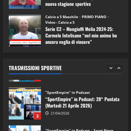
nuova stagione sportiva
"SportEmpire" in Podcast
11/09/2024
“SportEmpire” in Podcast: 30^ Puntata
Calcio a 5 Maschile
PRIMO PIANO
(Martedi 05 Maggio 2026)
Video - Calcio a 5
Serie C2 – Mongiuffi Melia 2024-25:
08/05/2026
1
Carmelo Intelisano “nel mio animo ho
ancora voglia di vincere”
"SportEmpire" in Podcast
Sport News
05/09/2024
“SportEmpire” in Podcast: 29^ Puntata
(Martedi 28 Aprile 2026)
TRASMISSIONI SPORTIVE
28/04/2026
2
"SportEmpire" in Podcast
“SportEmpire” in Podcast: 28^ Puntata
(Martedi 21 Aprile 2026)
21/04/2026
3
"SportEmpire" in Podcast
Sport News
“SportEmpire” in Podcast: 27^ Puntata