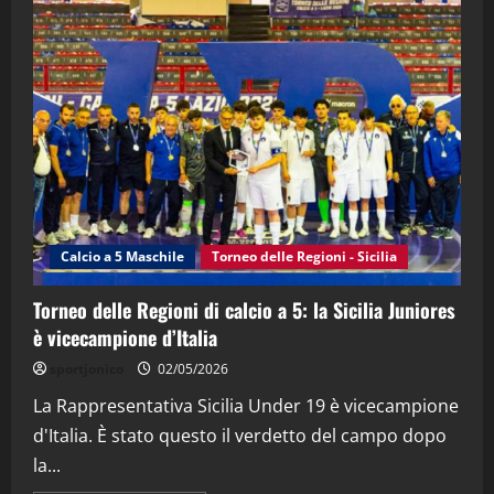
"SportEmpire" in Podcast
“SportEmpire” in Podcast: 28^ Puntata
(Martedi 21 Aprile 2026)
21/04/2026
3
"SportEmpire" in Podcast
Sport News
“SportEmpire” in Podcast: 27^ Puntata
(Martedi 14 Aprile 2026)
Calcio a 5 Maschile
Torneo delle Regioni - Sicilia
15/04/2026
4
Torneo delle Regioni di calcio a 5: la Sicilia Juniores
è vicecampione d’Italia
"SportEmpire" in Podcast
“SportEmpire” in Podcast: 26^ Puntata
sportjonico
02/05/2026
(Martedi 07 Aprile 2026)
La Rappresentativa Sicilia Under 19 è vicecampione
08/04/2026
5
d'Italia. È stato questo il verdetto del campo dopo
la...