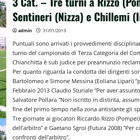
3 Cat. – Tre turni a Rizzo (Po
Sentineri (Nizza) e Chillemi (
admin
31/01/2013
Puntuali sono arrivati i provvedimenti disciplinar
turno del campionato di Terza Categoria del Com
Chianchitta è sub judice per preannunzio reclam
Per quanto riguarda la condotta dei dirigenti son
Bartolomeo e Simone Messina (Eoliana Lipari) “per
Febbraio 2013 Claudio Sturiale “Per aver assunto 
Salvatore Pollara “Non iscritto in distinta, assum
fine del primo tempo nella zona antistante gli sp
Tre giornate ai giocatori Riccardo Rizzo (Pompei
dell’arbitro” e Gaetano Sgroi (Futura 2008) “Per 
confronti dell’arbitro”.