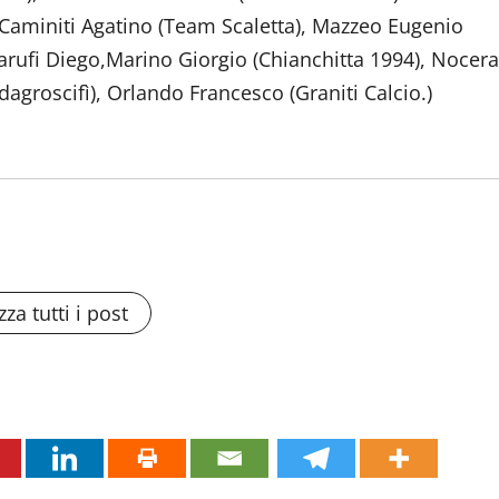
Caminiti Agatino (Team Scaletta), Mazzeo Eugenio
arufi Diego,Marino Giorgio (Chianchitta 1994), Nocera
agroscifì), Orlando Francesco (Graniti Calcio.)
zza tutti i post