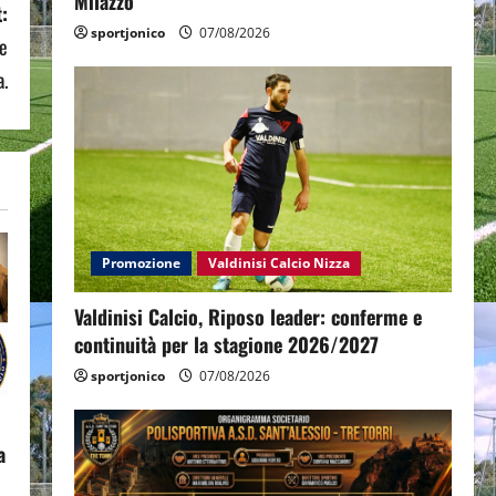
Milazzo
:
sportjonico
07/08/2026
 e
a.
Promozione
Valdinisi Calcio Nizza
Valdinisi Calcio, Riposo leader: conferme e
continuità per la stagione 2026/2027
sportjonico
07/08/2026
a