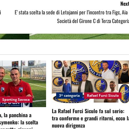
Next
i
E’ stata scelta la sede di Letojanni per l’incontro tra Figc, Aia
Società del Girone C di Terza Categori
3^ categoria
Rafael Furci Siculo
Sporting Savoca
La Rafael Furci Siculo fa sul serio:
, la panchina a
tra conferme e grandi ritorni, ecco l
symenko: la scelta
nuova dirigenza