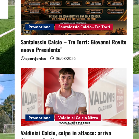
Promozione
Santalessio Calcio - Tre Torri
Santalessio Calcio – Tre Torri: Giovanni Rovito
nuovo Presidente”
sportjonico
06/08/2026
Promozione
Valdinisi Calcio Nizza
Valdinisi Calcio, colpo in attacco: arriva