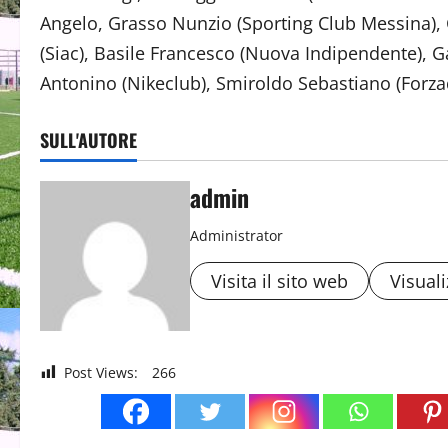
Angelo, Grasso Nunzio (Sporting Club Messina), 
(Siac), Basile Francesco (Nuova Indipendente), G
Antonino (Nikeclub), Smiroldo Sebastiano (Forzad
SULL'AUTORE
admin
Administrator
Visita il sito web
Visuali
Post Views:
266