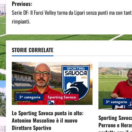
P
Previous:
Serie DF: Il Furci Volley torna da Lipari senza punti ma con tant
o
rimpianti.
s
t
STORIE CORRELATE
n
a
v
i
3^ categoria
Sporting Savoca
g
3^ categoria
Lo Sporting Savoca punta in alto:
a
Sporting Savoca
Antonino Muscolino è il nuovo
Perrone e Hera
t
Direttore Sportivo