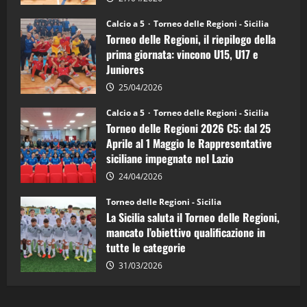
Sicilia
Juniores
Calcio a 5
Torneo delle Regioni - Sicilia
è
Torneo delle Regioni, il riepilogo della
vicecampione
d’Italia
prima giornata: vincono U15, U17 e
Juniores
25/04/2026
Calcio a 5
Torneo delle Regioni - Sicilia
Torneo delle Regioni 2026 C5: dal 25
Aprile al 1 Maggio le Rappresentative
siciliane impegnate nel Lazio
24/04/2026
Torneo delle Regioni - Sicilia
La Sicilia saluta il Torneo delle Regioni,
mancato l’obiettivo qualificazione in
tutte le categorie
31/03/2026