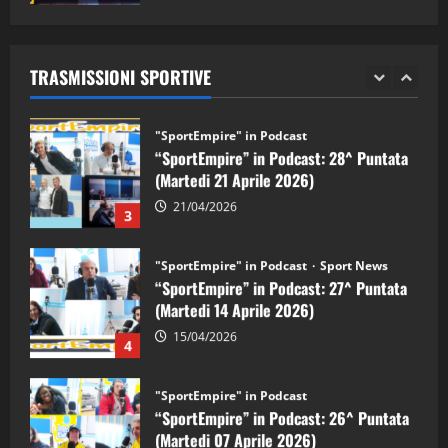
"SportEmpire" in Podcast
Sport News
05/09/2024
“SportEmpire” in Podcast: 29^ Puntata
(Martedi 28 Aprile 2026)
TRASMISSIONI SPORTIVE
28/04/2026
2
"SportEmpire" in Podcast
“SportEmpire” in Podcast: 28^ Puntata
(Martedi 21 Aprile 2026)
21/04/2026
3
"SportEmpire" in Podcast
Sport News
“SportEmpire” in Podcast: 27^ Puntata
(Martedi 14 Aprile 2026)
15/04/2026
4
"SportEmpire" in Podcast
“SportEmpire” in Podcast: 26^ Puntata
(Martedi 07 Aprile 2026)