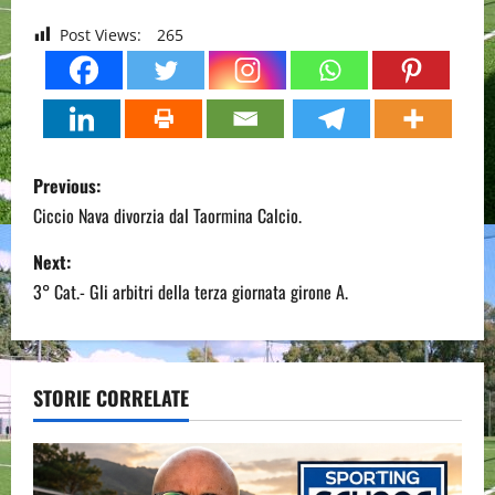
Post Views:
265
P
Previous:
o
Ciccio Nava divorzia dal Taormina Calcio.
s
Next:
3° Cat.- Gli arbitri della terza giornata girone A.
t
n
a
STORIE CORRELATE
v