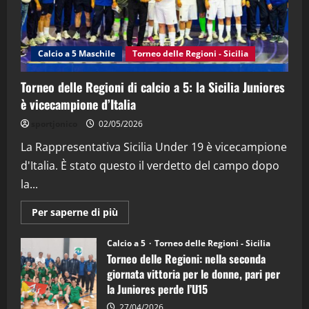
"SportEmpire" in Podcast
Sport News
“SportEmpire” in Podcast: 27^ Puntata
(Martedi 14 Aprile 2026)
Calcio a 5 Maschile
Torneo delle Regioni - Sicilia
15/04/2026
4
Torneo delle Regioni di calcio a 5: la Sicilia Juniores
è vicecampione d’Italia
"SportEmpire" in Podcast
“SportEmpire” in Podcast: 26^ Puntata
sportjonico
02/05/2026
(Martedi 07 Aprile 2026)
La Rappresentativa Sicilia Under 19 è vicecampione
08/04/2026
5
d'Italia. È stato questo il verdetto del campo dopo
la...
Maggiori
Per saperne di più
informazioni
su
Torneo
Calcio a 5
Torneo delle Regioni - Sicilia
delle
Torneo delle Regioni: nella seconda
Regioni
di
giornata vittoria per le donne, pari per
calcio
la Juniores perde l’U15
a
5:
la
27/04/2026