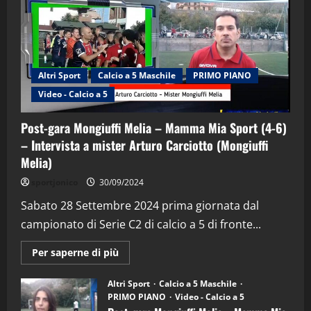
Altri Sport
Calcio a 5 Maschile
PRIMO PIANO
Video - Calcio a 5
Post-gara Mongiuffi Melia – Mamma Mia Sport (4-6)
– Intervista a mister Arturo Carciotto (Mongiuffi
Melia)
"SportEmpire" in Podcast
Sport News
sportjonico
30/09/2024
“SportEmpire” in Podcast: 29^ Puntata
(Martedi 28 Aprile 2026)
Sabato 28 Settembre 2024 prima giornata dal
campionato di Serie C2 di calcio a 5 di fronte...
28/04/2026
2
Maggiori
Per saperne di più
informazioni
"SportEmpire" in Podcast
su
“SportEmpire” in Podcast: 28^ Puntata
Post-
Altri Sport
Calcio a 5 Maschile
gara
(Martedi 21 Aprile 2026)
PRIMO PIANO
Video - Calcio a 5
Mongiuffi
Melia