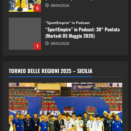
08/04/2026
5
"SportEmpire" in Podcast
“SportEmpire” in Podcast: 30^ Puntata
(Martedi 05 Maggio 2026)
08/05/2026
1
"SportEmpire" in Podcast
Sport News
“SportEmpire” in Podcast: 29^ Puntata
TORNEO DELLE REGIONI 2025 – SICILIA
(Martedi 28 Aprile 2026)
28/04/2026
2
"SportEmpire" in Podcast
“SportEmpire” in Podcast: 28^ Puntata
(Martedi 21 Aprile 2026)
21/04/2026
3