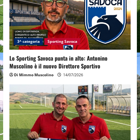
i
g
a
t
3^ categoria
Sporting Savoca
i
Lo Sporting Savoca punta in alto: Antonino
o
Muscolino è il nuovo Direttore Sportivo
Di Mimmo Muscolino
14/07/2026
n