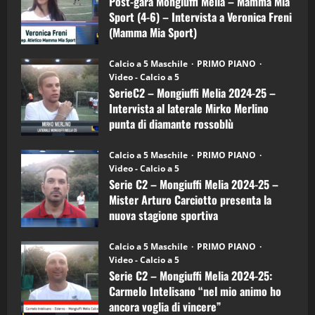
Post-gara Mongiuffi Melia – Mamma Mia
21/04/2026
–
3
Sport (4-6) – Intervista a Veronica Freni
Mamma
Mia
(Mamma Mia Sport)
Sport
"SportEmpire" in Podcast
Sport News
(4-
30/09/2024
6)
“SportEmpire” in Podcast: 27^ Puntata
Calcio a 5 Maschile
PRIMO PIANO
–
(Martedi 14 Aprile 2026)
Video - Calcio a 5
Intervista
a
SerieC2 – Mongiuffi Melia 2024-25 –
15/04/2026
mister
4
Intervista al laterale Mirko Merlino
Arturo
Carciotto
punta di diamante rossoblù
(Mongiuffi
Melia)
"SportEmpire" in Podcast
26/09/2024
“SportEmpire” in Podcast: 26^ Puntata
Calcio a 5 Maschile
PRIMO PIANO
(Martedi 07 Aprile 2026)
Video - Calcio a 5
Serie C2 – Mongiuffi Melia 2024-25 –
08/04/2026
5
Mister Arturo Carciotto presenta la
nuova stagione sportiva
"SportEmpire" in Podcast
11/09/2024
“SportEmpire” in Podcast: 30^ Puntata
Calcio a 5 Maschile
PRIMO PIANO
(Martedi 05 Maggio 2026)
Video - Calcio a 5
Serie C2 – Mongiuffi Melia 2024-25:
08/05/2026
1
Carmelo Intelisano “nel mio animo ho
ancora voglia di vincere”