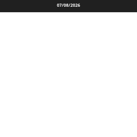
Salta
07/08/2026
al
contenuto