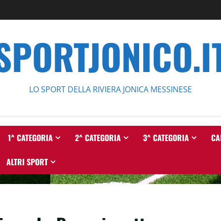
SPORTJONICO.I
LO SPORT DELLA RIVIERA JONICA MESSINESE
1^ CATEGORIA
2^ CATEGORIA
3^ CATEGORIA
CA
ALTRI SPORT