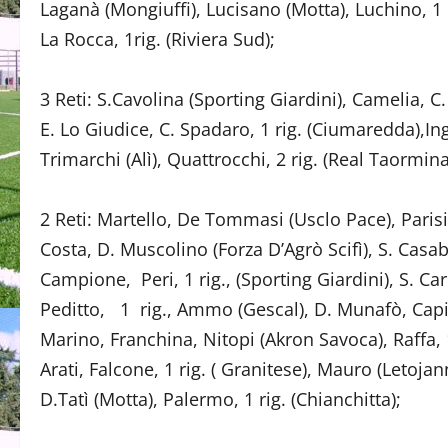
Laganà (Mongiuffi), Lucisano (Motta), Luchino, 1 
La Rocca, 1rig. (Riviera Sud);
3 Reti: S.Cavolina (Sporting Giardini), Camelia, C.
E. Lo Giudice, C. Spadaro, 1 rig. (Ciumaredda),Ing
Trimarchi (Alì), Quattrocchi, 2 rig. (Real Taormina
2 Reti: Martello, De Tommasi (Usclo Pace), Parisi
Costa, D. Muscolino (Forza D’Agrò Scifì), S. Cas
Campione, Peri, 1 rig., (Sporting Giardini), S. C
Peditto, 1 rig., Ammo (Gescal), D. Munafò, Capitt
Marino, Franchina, Nitopi (Akron Savoca), Raffa, 1 
Arati, Falcone, 1 rig. ( Granitese), Mauro (Letojann
D.Tatì (Motta), Palermo, 1 rig. (Chianchitta);