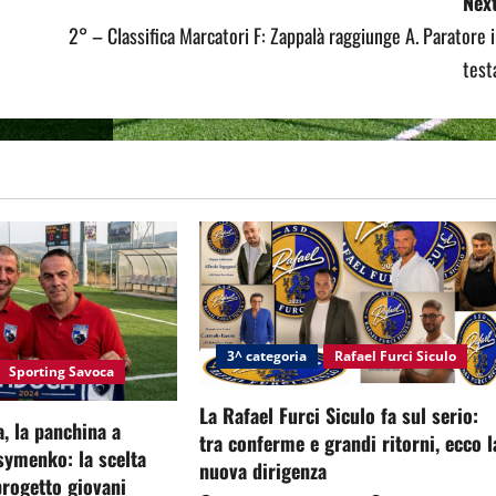
Next
2° – Classifica Marcatori F: Zappalà raggiunge A. Paratore 
test
3^ categoria
Rafael Furci Siculo
Sporting Savoca
La Rafael Furci Siculo fa sul serio:
, la panchina a
tra conferme e grandi ritorni, ecco l
symenko: la scelta
nuova dirigenza
 progetto giovani