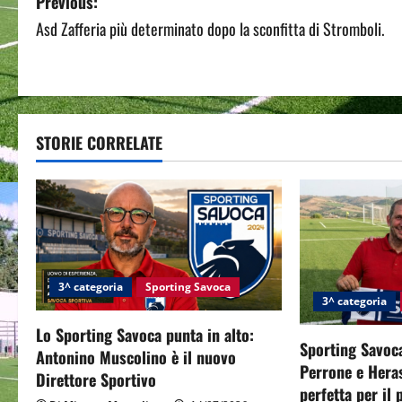
P
Previous:
Asd Zafferia più determinato dopo la sconfitta di Stromboli.
o
s
t
STORIE CORRELATE
n
a
v
i
3^ categoria
Sporting Savoca
g
3^ categoria
Lo Sporting Savoca punta in alto:
a
Sporting Savoca
Antonino Muscolino è il nuovo
Perrone e Hera
t
Direttore Sportivo
perfetta per il