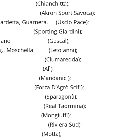
Chianchitta);
Akron Sport Savoca);
 Bardetta, Guarnera. (Usclo Pace);
g Giardini);
, F. Giordano (Gescal);
1 rig., Moschella (Letojanni);
fulli,1 rig. (Ciumaredda);
ndronaco (Alì);
(Mandanici);
’Agrò Scifì);
izzo,1 rig. (Sparagonà);
 Rosa (Real Taormina);
erro (Mongiuffi);
mbadoro (Riviera Sud);
so (Motta);