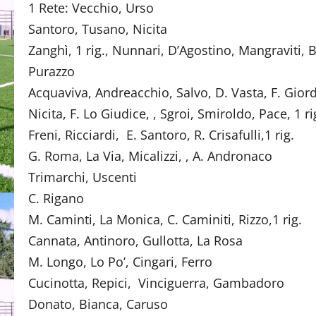
1 Rete: Vecchio, Urso (
Santoro, Tusano, Nicita (
Zanghì, 1 rig., Nunnari, D’Agostino, Mangraviti,
Purazzo (Sportin
Acquaviva, Andreacchio, Salvo, D. Vasta
Nicita, F. Lo Giudice, , Sgroi, Smiroldo, Pace, 
Freni, Ricciardi, E. Santoro, R. Crisa
G. Roma, La Via, Micalizzi, , A. A
Trimarchi, Uscenti 
C. Rigano (Forza D
M. Caminti, La Monica, C. Caminiti, R
Cannata, Antinoro, Gullotta, La
M. Longo, Lo Po’, Cingari, F
Cucinotta, Repici, Vinciguerra, Ga
Donato, Bianca, Caru