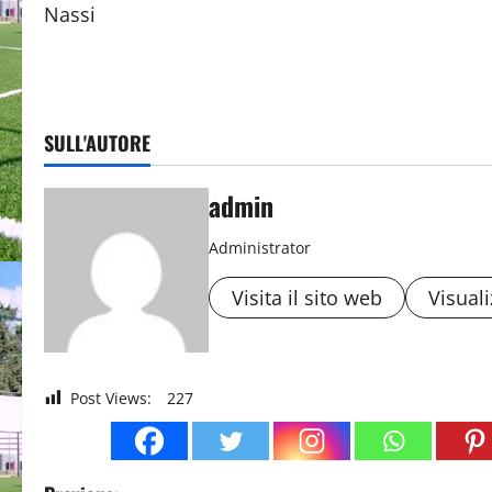
Nassi (Calcio G
SULL'AUTORE
admin
Administrator
Visita il sito web
Visuali
Post Views:
227