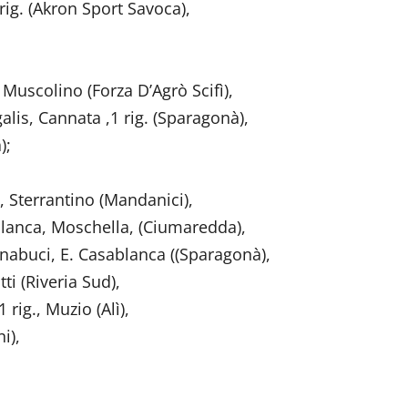
rig. (Akron Sport Savoca),
 Muscolino (Forza D’Agrò Scifì),
alis, Cannata ,1 rig. (Sparagonà),
);
, Sterrantino (Mandanici),
ablanca, Moschella, (Ciumaredda),
arnabuci, E. Casablanca ((Sparagonà),
i (Riveria Sud),
rig., Muzio (Alì),
i),