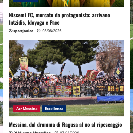
n
Niscemi FC, mercato da protagonista: arrivano
Intzidis, Idoyaga e Pace
sportjonico
08/08/2026
Acr Messina
Eccellenza
Messina, dal dramma di Ragusa al no al ripescaggio
Di Mimmo Muscolino
07/08/2026