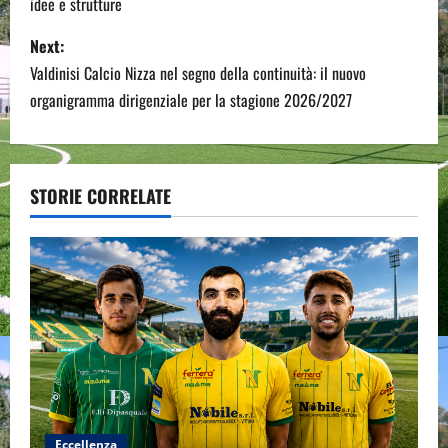
idee e strutture
s
Next:
t
Valdinisi Calcio Nizza nel segno della continuità: il nuovo
n
organigramma dirigenziale per la stagione 2026/2027
a
v
STORIE CORRELATE
i
g
a
t
i
o
Eccellenza