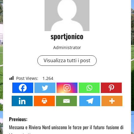
sportjonico
Administrator
Visualizza tutti i post
Post Views:
1.264
P
Previous:
o
Messana e Riviera Nord uniscono le forze per il futuro: fusione di