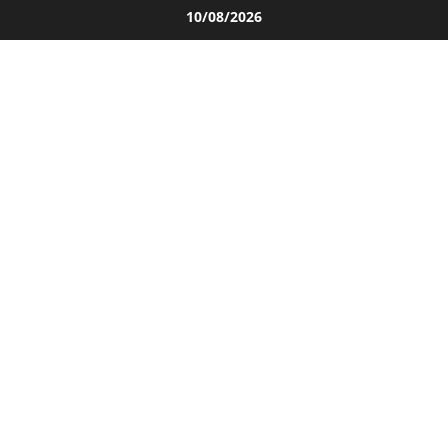
Salta
10/08/2026
al
contenuto