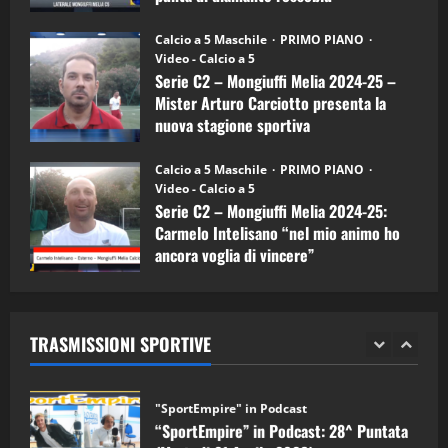
Melia)
"SportEmpire" in Podcast
26/09/2024
“SportEmpire” in Podcast: 26^ Puntata
Calcio a 5 Maschile
PRIMO PIANO
(Martedi 07 Aprile 2026)
Video - Calcio a 5
Serie C2 – Mongiuffi Melia 2024-25 –
08/04/2026
5
Mister Arturo Carciotto presenta la
nuova stagione sportiva
"SportEmpire" in Podcast
11/09/2024
“SportEmpire” in Podcast: 30^ Puntata
Calcio a 5 Maschile
PRIMO PIANO
(Martedi 05 Maggio 2026)
Video - Calcio a 5
Serie C2 – Mongiuffi Melia 2024-25:
08/05/2026
1
Carmelo Intelisano “nel mio animo ho
ancora voglia di vincere”
"SportEmpire" in Podcast
Sport News
05/09/2024
“SportEmpire” in Podcast: 29^ Puntata
(Martedi 28 Aprile 2026)
TRASMISSIONI SPORTIVE
28/04/2026
2
"SportEmpire" in Podcast
“SportEmpire” in Podcast: 28^ Puntata
(Martedi 21 Aprile 2026)