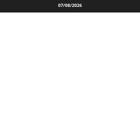
Salta
07/08/2026
al
contenuto