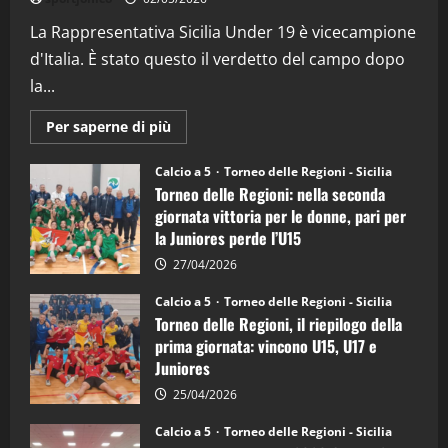
(Martedi 07 Aprile 2026)
La Rappresentativa Sicilia Under 19 è vicecampione
08/04/2026
5
d'Italia. È stato questo il verdetto del campo dopo
la...
Maggiori
Per saperne di più
informazioni
su
Torneo
Calcio a 5
Torneo delle Regioni - Sicilia
delle
Torneo delle Regioni: nella seconda
Regioni
di
giornata vittoria per le donne, pari per
calcio
la Juniores perde l’U15
a
5:
la
27/04/2026
Sicilia
Juniores
Calcio a 5
Torneo delle Regioni - Sicilia
è
Torneo delle Regioni, il riepilogo della
vicecampione
d’Italia
prima giornata: vincono U15, U17 e
Juniores
25/04/2026
Calcio a 5
Torneo delle Regioni - Sicilia