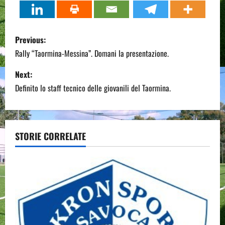
P
Previous:
o
Rally “Taormina-Messina”. Domani la presentazione.
s
Next:
Definito lo staff tecnico delle giovanili del Taormina.
t
n
a
STORIE CORRELATE
v
i
g