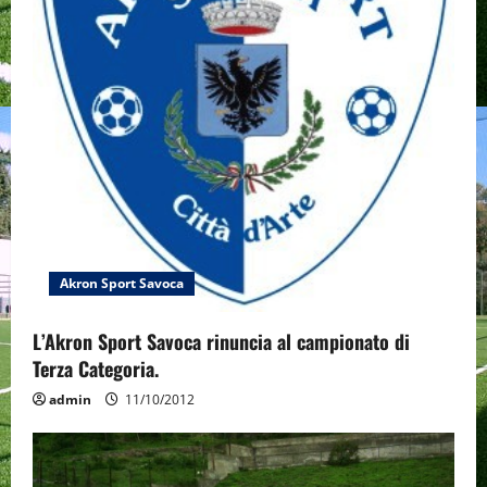
a
t
i
o
n
Akron Sport Savoca
L’Akron Sport Savoca rinuncia al campionato di
Terza Categoria.
admin
11/10/2012