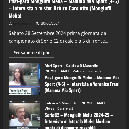
Post-gara Mongiuffi Melia – Mamma Mia Sport (4-6)
– Intervista a mister Arturo Carciotto (Mongiuffi
Melia)
"SportEmpire" in Podcast
Sport News
sportjonico
30/09/2024
“SportEmpire” in Podcast: 29^ Puntata
(Martedi 28 Aprile 2026)
Sabato 28 Settembre 2024 prima giornata dal
campionato di Serie C2 di calcio a 5 di fronte...
28/04/2026
2
Maggiori
Per saperne di più
informazioni
"SportEmpire" in Podcast
su
“SportEmpire” in Podcast: 28^ Puntata
Post-
Altri Sport
Calcio a 5 Maschile
gara
(Martedi 21 Aprile 2026)
PRIMO PIANO
Video - Calcio a 5
Mongiuffi
Melia
Post-gara Mongiuffi Melia – Mamma Mia
21/04/2026
–
3
Sport (4-6) – Intervista a Veronica Freni
Mamma
Mia
(Mamma Mia Sport)
Sport
"SportEmpire" in Podcast
Sport News
(4-
30/09/2024
6)
“SportEmpire” in Podcast: 27^ Puntata
Calcio a 5 Maschile
PRIMO PIANO
–
(Martedi 14 Aprile 2026)
Video - Calcio a 5
Intervista
a
SerieC2 – Mongiuffi Melia 2024-25 –
15/04/2026
mister
4
Intervista al laterale Mirko Merlino
Arturo
Carciotto
punta di diamante rossoblù
(Mongiuffi