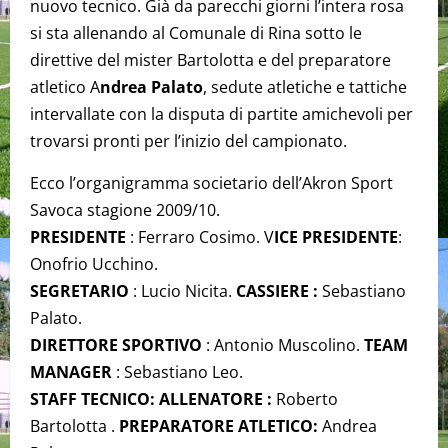
nuovo tecnico. Già da parecchi giorni l’intera rosa
si sta allenando al Comunale di Rina sotto le
direttive del mister Bartolotta e del preparatore
atletico A
ndrea Palato
, sedute atletiche e tattiche
intervallate con la disputa di partite amichevoli per
trovarsi pronti per l’inizio del campionato.
Ecco l’organigramma societario dell’Akron Sport
Savoca stagione 2009/10.
PRESIDENTE
: Ferraro Cosimo. V
ICE PRESIDENTE
:
Onofrio Ucchino.
SEGRETARIO
: Lucio Nicita.
CASSIERE :
Sebastiano
Palato.
DIRETTORE SPORTIVO
: Antonio Muscolino.
TEAM
MANAGER
: Sebastiano Leo.
STAFF TECNICO: ALLENATORE :
Roberto
Bartolotta .
PREPARATORE ATLETICO:
Andrea