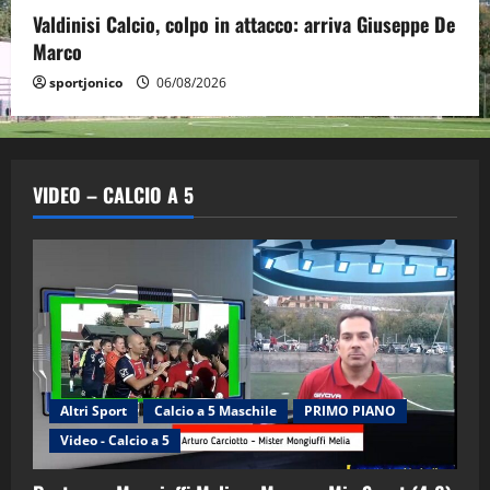
Valdinisi Calcio, colpo in attacco: arriva Giuseppe De
Marco
sportjonico
06/08/2026
VIDEO – CALCIO A 5
Altri Sport
Calcio a 5 Maschile
PRIMO PIANO
Video - Calcio a 5