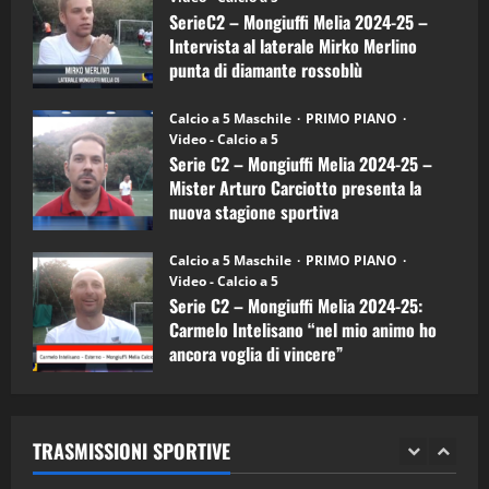
a
SerieC2 – Mongiuffi Melia 2024-25 –
15/04/2026
mister
4
Intervista al laterale Mirko Merlino
Arturo
Carciotto
punta di diamante rossoblù
(Mongiuffi
Melia)
"SportEmpire" in Podcast
26/09/2024
“SportEmpire” in Podcast: 26^ Puntata
Calcio a 5 Maschile
PRIMO PIANO
(Martedi 07 Aprile 2026)
Video - Calcio a 5
Serie C2 – Mongiuffi Melia 2024-25 –
08/04/2026
5
Mister Arturo Carciotto presenta la
nuova stagione sportiva
"SportEmpire" in Podcast
11/09/2024
“SportEmpire” in Podcast: 30^ Puntata
Calcio a 5 Maschile
PRIMO PIANO
(Martedi 05 Maggio 2026)
Video - Calcio a 5
Serie C2 – Mongiuffi Melia 2024-25:
08/05/2026
1
Carmelo Intelisano “nel mio animo ho
ancora voglia di vincere”
"SportEmpire" in Podcast
Sport News
05/09/2024
“SportEmpire” in Podcast: 29^ Puntata
(Martedi 28 Aprile 2026)
TRASMISSIONI SPORTIVE
28/04/2026
2