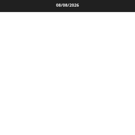
Salta
08/08/2026
al
contenuto