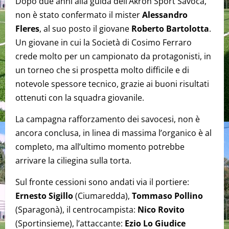
Dopo due anni alla guida dell’Akron Sport Savoca,
non è stato confermato il mister
Alessandro
Fleres
, al suo posto il giovane
Roberto Bartolotta
.
Un giovane in cui la Società di Cosimo Ferraro
crede molto per un campionato da protagonisti, in
un torneo che si prospetta molto difficile e di
notevole spessore tecnico, grazie ai buoni risultati
ottenuti con la squadra giovanile.
La campagna rafforzamento dei savocesi, non è
ancora conclusa, in linea di massima l’organico è al
completo, ma all’ultimo momento potrebbe
arrivare la ciliegina sulla torta.
Sul fronte cessioni sono andati via il portiere:
Ernesto Sigillo
(Ciumaredda),
Tommaso Pollino
(Sparagonà), il centrocampista:
Nico Rovito
(Sportinsieme), l’attaccante:
Ezio Lo Giudice