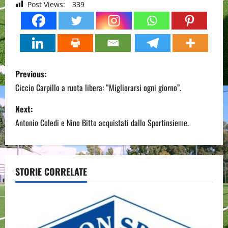
Post Views:
339
P
Previous:
o
Ciccio Carpillo a ruota libera: “Migliorarsi ogni giorno”.
s
Next:
Antonio Coledi e Nino Bitto acquistati dallo Sportinsieme.
t
n
a
STORIE CORRELATE
v
i