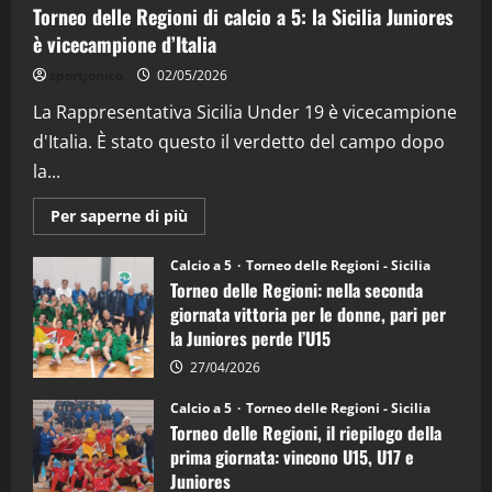
Torneo delle Regioni di calcio a 5: la Sicilia Juniores
è vicecampione d’Italia
"SportEmpire" in Podcast
“SportEmpire” in Podcast: 26^ Puntata
sportjonico
02/05/2026
(Martedi 07 Aprile 2026)
La Rappresentativa Sicilia Under 19 è vicecampione
08/04/2026
5
d'Italia. È stato questo il verdetto del campo dopo
la...
Maggiori
Per saperne di più
informazioni
su
Torneo
Calcio a 5
Torneo delle Regioni - Sicilia
delle
Torneo delle Regioni: nella seconda
Regioni
di
giornata vittoria per le donne, pari per
calcio
la Juniores perde l’U15
a
5:
la
27/04/2026
Sicilia
Juniores
Calcio a 5
Torneo delle Regioni - Sicilia
è
Torneo delle Regioni, il riepilogo della
vicecampione
d’Italia
prima giornata: vincono U15, U17 e
Juniores