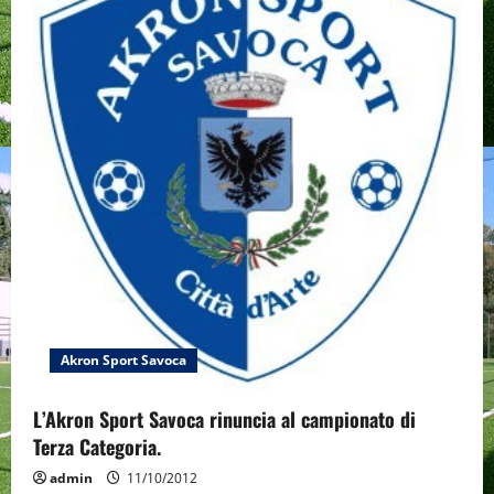
g
a
t
i
o
n
Akron Sport Savoca
L’Akron Sport Savoca rinuncia al campionato di
Terza Categoria.
admin
11/10/2012