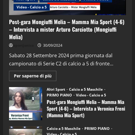
Video - Calcio a 5
Post-gara Mongiuffi Melia – Mamma Mia Sport (4-6)
– Intervista a mister Arturo Carciotto (Mongiuffi
Melia)
"SportEmpire" in Podcast
Sport News
sportjonico
30/09/2024
“SportEmpire” in Podcast: 29^ Puntata
(Martedi 28 Aprile 2026)
Sabato 28 Settembre 2024 prima giornata dal
campionato di Serie C2 di calcio a 5 di fronte...
28/04/2026
2
Maggiori
Per saperne di più
informazioni
"SportEmpire" in Podcast
su
“SportEmpire” in Podcast: 28^ Puntata
Post-
Altri Sport
Calcio a 5 Maschile
gara
(Martedi 21 Aprile 2026)
PRIMO PIANO
Video - Calcio a 5
Mongiuffi
Melia
Post-gara Mongiuffi Melia – Mamma Mia
21/04/2026
–
3
Sport (4-6) – Intervista a Veronica Freni
Mamma
Mia
(Mamma Mia Sport)
Sport
"SportEmpire" in Podcast
Sport News
(4-
30/09/2024
6)
“SportEmpire” in Podcast: 27^ Puntata
Calcio a 5 Maschile
PRIMO PIANO
–
(Martedi 14 Aprile 2026)
Video - Calcio a 5
Intervista