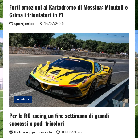
o
Forti emozioni al Kartodromo di Messina: Minutoli e
n
Grima i trionfatori in F1
sportjonico
16/07/2026
motori
Per la RO racing un fine settimana di grandi
successi e podi tricolori
Di Giuseppe Livecchi
01/06/2026