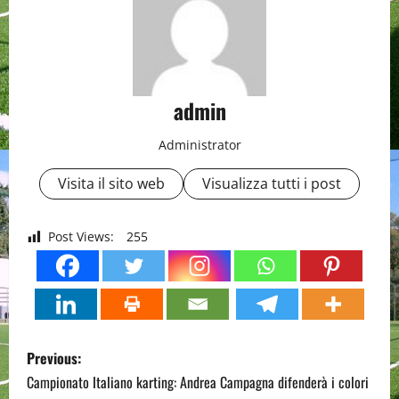
admin
Administrator
Visita il sito web
Visualizza tutti i post
Post Views:
255
P
Previous:
o
Campionato Italiano karting: Andrea Campagna difenderà i colori