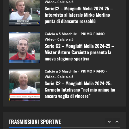
(Martedi 14 Aprile 2026)
Video - Calcio a 5
Intervista
a
SerieC2 – Mongiuffi Melia 2024-25 –
15/04/2026
mister
4
Intervista al laterale Mirko Merlino
Arturo
Carciotto
punta di diamante rossoblù
(Mongiuffi
Melia)
"SportEmpire" in Podcast
26/09/2024
“SportEmpire” in Podcast: 26^ Puntata
Calcio a 5 Maschile
PRIMO PIANO
(Martedi 07 Aprile 2026)
Video - Calcio a 5
Serie C2 – Mongiuffi Melia 2024-25 –
08/04/2026
5
Mister Arturo Carciotto presenta la
nuova stagione sportiva
"SportEmpire" in Podcast
11/09/2024
“SportEmpire” in Podcast: 30^ Puntata
Calcio a 5 Maschile
PRIMO PIANO
(Martedi 05 Maggio 2026)
Video - Calcio a 5
Serie C2 – Mongiuffi Melia 2024-25:
08/05/2026
1
Carmelo Intelisano “nel mio animo ho
ancora voglia di vincere”
"SportEmpire" in Podcast
Sport News
05/09/2024
“SportEmpire” in Podcast: 29^ Puntata
(Martedi 28 Aprile 2026)
TRASMISSIONI SPORTIVE
28/04/2026
2