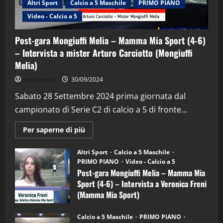
Altri Sport
Calcio a 5 Maschile
PRIMO PIANO
Video - Calcio a 5
Post-gara Mongiuffi Melia – Mamma Mia Sport (4-6)
– Intervista a mister Arturo Carciotto (Mongiuffi
Melia)
"SportEmpire" in Podcast
Sport News
sportjonico
30/09/2024
“SportEmpire” in Podcast: 29^ Puntata
(Martedi 28 Aprile 2026)
Sabato 28 Settembre 2024 prima giornata dal
campionato di Serie C2 di calcio a 5 di fronte...
28/04/2026
2
Maggiori
Per saperne di più
informazioni
"SportEmpire" in Podcast
su
“SportEmpire” in Podcast: 28^ Puntata
Post-
Altri Sport
Calcio a 5 Maschile
gara
(Martedi 21 Aprile 2026)
PRIMO PIANO
Video - Calcio a 5
Mongiuffi
Melia
Post-gara Mongiuffi Melia – Mamma Mia
21/04/2026
–
3
Sport (4-6) – Intervista a Veronica Freni
Mamma
Mia
(Mamma Mia Sport)
Sport
"SportEmpire" in Podcast
Sport News
(4-
30/09/2024
6)
“SportEmpire” in Podcast: 27^ Puntata
Calcio a 5 Maschile
PRIMO PIANO
–