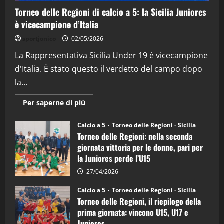
Torneo delle Regioni di calcio a 5: la Sicilia Juniores
è vicecampione d’Italia
"SportEmpire" in Podcast
“SportEmpire” in Podcast: 26^ Puntata
sportjonico
02/05/2026
(Martedi 07 Aprile 2026)
La Rappresentativa Sicilia Under 19 è vicecampione
08/04/2026
5
d'Italia. È stato questo il verdetto del campo dopo
la...
Maggiori
Per saperne di più
informazioni
su
Torneo
Calcio a 5
Torneo delle Regioni - Sicilia
delle
Torneo delle Regioni: nella seconda
Regioni
di
giornata vittoria per le donne, pari per
calcio
la Juniores perde l’U15
a
5:
la
27/04/2026
Sicilia
Juniores
Calcio a 5
Torneo delle Regioni - Sicilia
è
Torneo delle Regioni, il riepilogo della
vicecampione
d’Italia
prima giornata: vincono U15, U17 e
Juniores