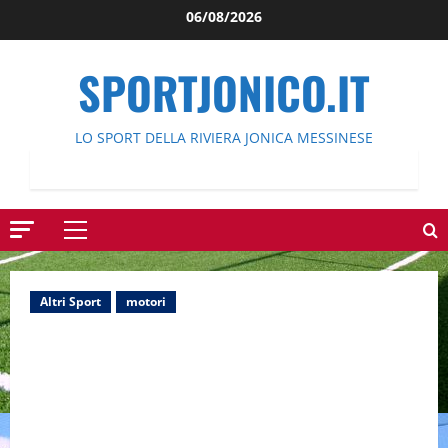
Salta
06/08/2026
al
contenuto
SPORTJONICO.IT
LO SPORT DELLA RIVIERA JONICA MESSINESE
Menu
principale
Altri Sport
motori