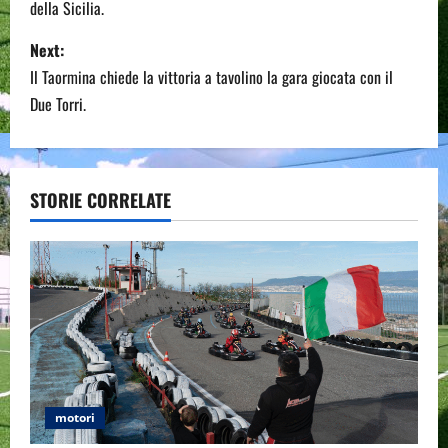
della Sicilia.
s
Next:
t
Il Taormina chiede la vittoria a tavolino la gara giocata con il
n
Due Torri.
a
v
STORIE CORRELATE
i
g
a
t
i
motori