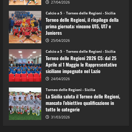
la
27/04/2026
Sicilia
Juniores
Calcio a 5
Torneo delle Regioni - Sicilia
è
Torneo delle Regioni, il riepilogo della
vicecampione
d’Italia
prima giornata: vincono U15, U17 e
Juniores
25/04/2026
Calcio a 5
Torneo delle Regioni - Sicilia
Torneo delle Regioni 2026 C5: dal 25
Aprile al 1 Maggio le Rappresentative
siciliane impegnate nel Lazio
24/04/2026
Torneo delle Regioni - Sicilia
La Sicilia saluta il Torneo delle Regioni,
mancato l’obiettivo qualificazione in
tutte le categorie
31/03/2026