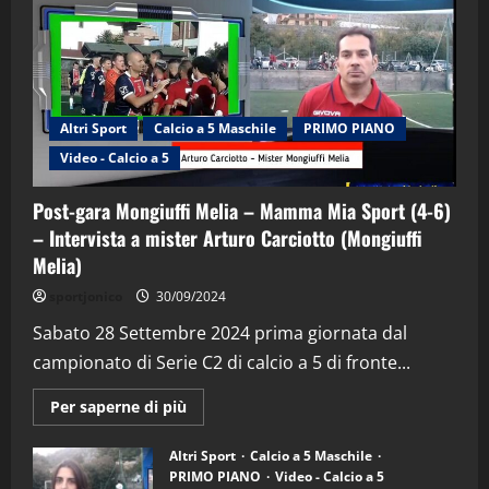
Altri Sport
Calcio a 5 Maschile
PRIMO PIANO
Video - Calcio a 5
Post-gara Mongiuffi Melia – Mamma Mia Sport (4-6)
– Intervista a mister Arturo Carciotto (Mongiuffi
Melia)
"SportEmpire" in Podcast
Sport News
sportjonico
30/09/2024
“SportEmpire” in Podcast: 29^ Puntata
(Martedi 28 Aprile 2026)
Sabato 28 Settembre 2024 prima giornata dal
campionato di Serie C2 di calcio a 5 di fronte...
28/04/2026
2
Maggiori
Per saperne di più
informazioni
"SportEmpire" in Podcast
su
“SportEmpire” in Podcast: 28^ Puntata
Post-
Altri Sport
Calcio a 5 Maschile
gara
(Martedi 21 Aprile 2026)
PRIMO PIANO
Video - Calcio a 5
Mongiuffi