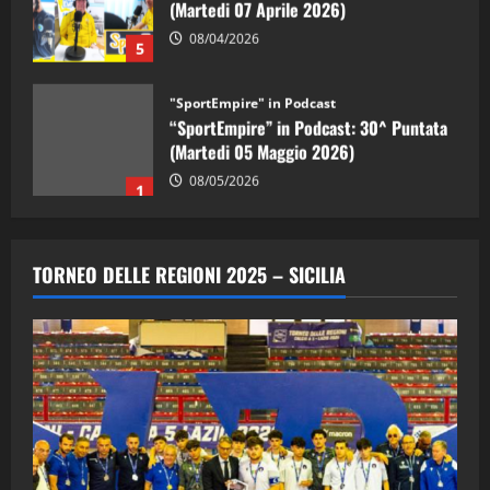
(Martedi 07 Aprile 2026)
08/04/2026
5
"SportEmpire" in Podcast
“SportEmpire” in Podcast: 30^ Puntata
(Martedi 05 Maggio 2026)
08/05/2026
1
"SportEmpire" in Podcast
Sport News
“SportEmpire” in Podcast: 29^ Puntata
TORNEO DELLE REGIONI 2025 – SICILIA
(Martedi 28 Aprile 2026)
28/04/2026
2
"SportEmpire" in Podcast
“SportEmpire” in Podcast: 28^ Puntata
(Martedi 21 Aprile 2026)
21/04/2026
3