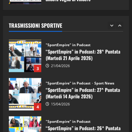
"SportEmpire" in Podcast
Sport News
05/09/2024
“SportEmpire” in Podcast: 29^ Puntata
(Martedi 28 Aprile 2026)
TRASMISSIONI SPORTIVE
28/04/2026
2
"SportEmpire" in Podcast
“SportEmpire” in Podcast: 28^ Puntata
(Martedi 21 Aprile 2026)
21/04/2026
3
"SportEmpire" in Podcast
Sport News
“SportEmpire” in Podcast: 27^ Puntata
(Martedi 14 Aprile 2026)
15/04/2026
4
"SportEmpire" in Podcast
“SportEmpire” in Podcast: 26^ Puntata