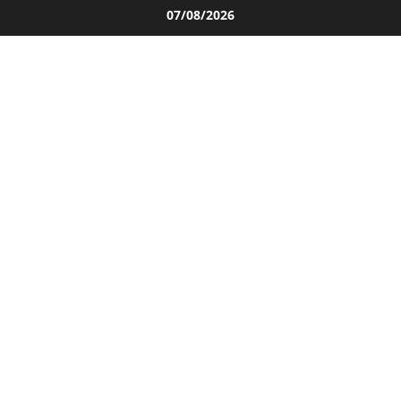
Salta
07/08/2026
al
contenuto