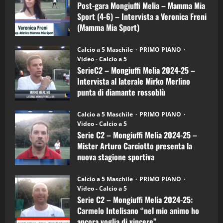
Melia
Post-gara Mongiuffi Melia – Mamma Mia
21/04/2026
–
3
Sport (4-6) – Intervista a Veronica Freni
Mamma
Mia
(Mamma Mia Sport)
Sport
"SportEmpire" in Podcast
Sport News
(4-
30/09/2024
6)
“SportEmpire” in Podcast: 27^ Puntata
Calcio a 5 Maschile
PRIMO PIANO
–
(Martedi 14 Aprile 2026)
Video - Calcio a 5
Intervista
a
SerieC2 – Mongiuffi Melia 2024-25 –
15/04/2026
mister
4
Intervista al laterale Mirko Merlino
Arturo
Carciotto
punta di diamante rossoblù
(Mongiuffi
Melia)
"SportEmpire" in Podcast
26/09/2024
“SportEmpire” in Podcast: 26^ Puntata
Calcio a 5 Maschile
PRIMO PIANO
(Martedi 07 Aprile 2026)
Video - Calcio a 5
Serie C2 – Mongiuffi Melia 2024-25 –
08/04/2026
5
Mister Arturo Carciotto presenta la
nuova stagione sportiva
"SportEmpire" in Podcast
11/09/2024
“SportEmpire” in Podcast: 30^ Puntata
Calcio a 5 Maschile
PRIMO PIANO
(Martedi 05 Maggio 2026)
Video - Calcio a 5
Serie C2 – Mongiuffi Melia 2024-25:
08/05/2026
1
Carmelo Intelisano “nel mio animo ho
ancora voglia di vincere”