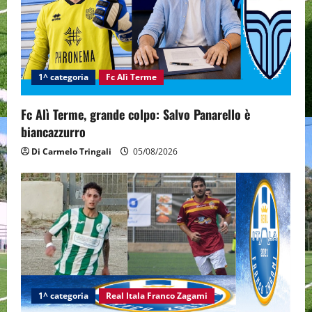
t
i
1^ categoria
Fc Alì Terme
o
n
Fc Alì Terme, grande colpo: Salvo Panarello è
biancazzurro
Di Carmelo Tringali
05/08/2026
1^ categoria
Real Itala Franco Zagami