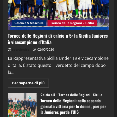
"SportEmpire" in Podcast
Sport News
“SportEmpire” in Podcast: 27^ Puntata
(Martedi 14 Aprile 2026)
Calcio a 5 Maschile
Torneo delle Regioni - Sicilia
15/04/2026
4
Torneo delle Regioni di calcio a 5: la Sicilia Juniores
è vicecampione d’Italia
"SportEmpire" in Podcast
“SportEmpire” in Podcast: 26^ Puntata
sportjonico
02/05/2026
(Martedi 07 Aprile 2026)
La Rappresentativa Sicilia Under 19 è vicecampione
08/04/2026
5
d'Italia. È stato questo il verdetto del campo dopo
la...
Maggiori
Per saperne di più
informazioni
su
Torneo
Calcio a 5
Torneo delle Regioni - Sicilia
delle
Torneo delle Regioni: nella seconda
Regioni
di
giornata vittoria per le donne, pari per
calcio
la Juniores perde l’U15
a
5: