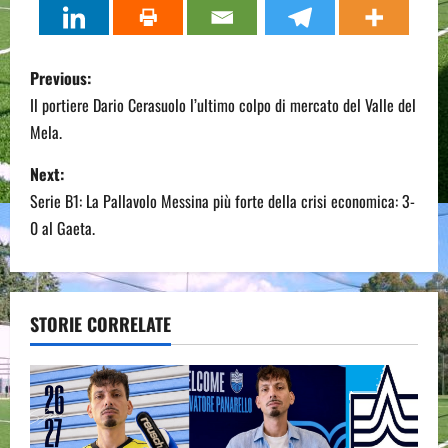
P
Previous:
o
Il portiere Dario Cerasuolo l’ultimo colpo di mercato del Valle del
Mela.
s
Next:
t
Serie B1: La Pallavolo Messina più forte della crisi economica: 3-
n
0 al Gaeta.
a
v
STORIE CORRELATE
i
g
a