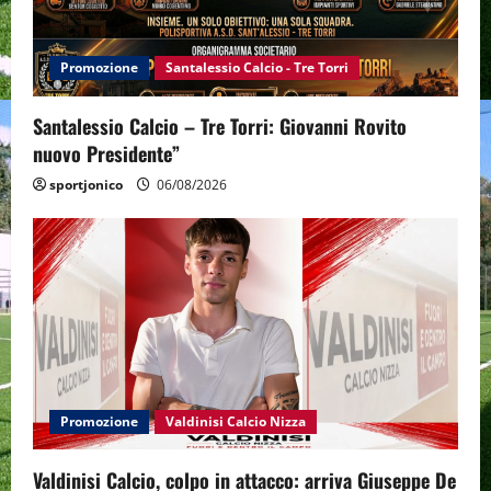
Promozione
Santalessio Calcio - Tre Torri
Santalessio Calcio – Tre Torri: Giovanni Rovito
nuovo Presidente”
sportjonico
06/08/2026
Promozione
Valdinisi Calcio Nizza
Valdinisi Calcio, colpo in attacco: arriva Giuseppe De