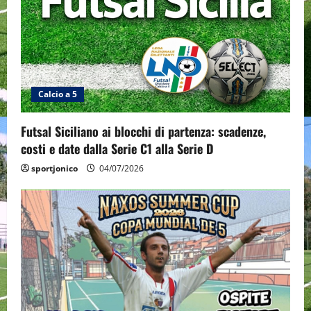
a
t
i
Calcio a 5
o
n
Futsal Siciliano ai blocchi di partenza: scadenze,
costi e date dalla Serie C1 alla Serie D
sportjonico
04/07/2026