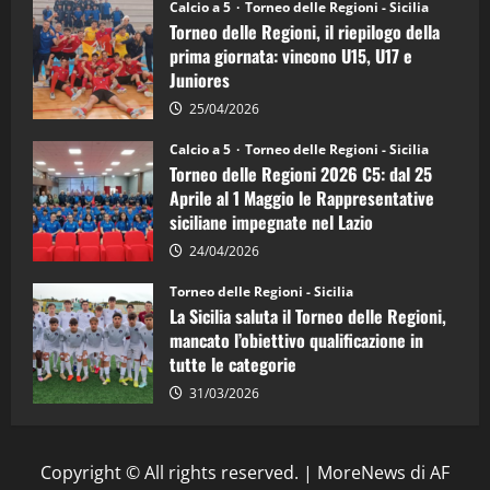
Calcio a 5
Torneo delle Regioni - Sicilia
è
Torneo delle Regioni, il riepilogo della
vicecampione
d’Italia
prima giornata: vincono U15, U17 e
Juniores
25/04/2026
Calcio a 5
Torneo delle Regioni - Sicilia
Torneo delle Regioni 2026 C5: dal 25
Aprile al 1 Maggio le Rappresentative
siciliane impegnate nel Lazio
24/04/2026
Torneo delle Regioni - Sicilia
La Sicilia saluta il Torneo delle Regioni,
mancato l’obiettivo qualificazione in
tutte le categorie
31/03/2026
Copyright © All rights reserved.
|
MoreNews
di AF