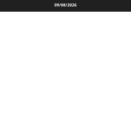
Salta
09/08/2026
al
contenuto