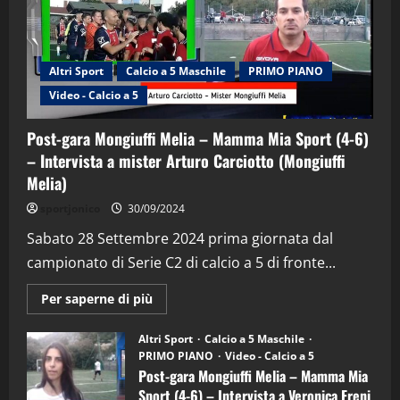
Altri Sport
Calcio a 5 Maschile
PRIMO PIANO
Video - Calcio a 5
Post-gara Mongiuffi Melia – Mamma Mia Sport (4-6)
– Intervista a mister Arturo Carciotto (Mongiuffi
Melia)
"SportEmpire" in Podcast
Sport News
sportjonico
30/09/2024
“SportEmpire” in Podcast: 29^ Puntata
(Martedi 28 Aprile 2026)
Sabato 28 Settembre 2024 prima giornata dal
campionato di Serie C2 di calcio a 5 di fronte...
28/04/2026
2
Maggiori
Per saperne di più
informazioni
"SportEmpire" in Podcast
su
“SportEmpire” in Podcast: 28^ Puntata
Post-
Altri Sport
Calcio a 5 Maschile
gara
(Martedi 21 Aprile 2026)
PRIMO PIANO
Video - Calcio a 5
Mongiuffi
Melia
Post-gara Mongiuffi Melia – Mamma Mia
21/04/2026
–
3
Sport (4-6) – Intervista a Veronica Freni
Mamma