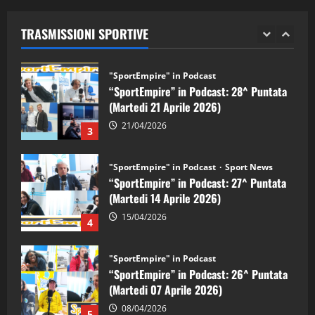
(Martedi 28 Aprile 2026)
TRASMISSIONI SPORTIVE
28/04/2026
2
"SportEmpire" in Podcast
“SportEmpire” in Podcast: 28^ Puntata
(Martedi 21 Aprile 2026)
21/04/2026
3
"SportEmpire" in Podcast
Sport News
“SportEmpire” in Podcast: 27^ Puntata
(Martedi 14 Aprile 2026)
15/04/2026
4
"SportEmpire" in Podcast
“SportEmpire” in Podcast: 26^ Puntata
(Martedi 07 Aprile 2026)
08/04/2026
5