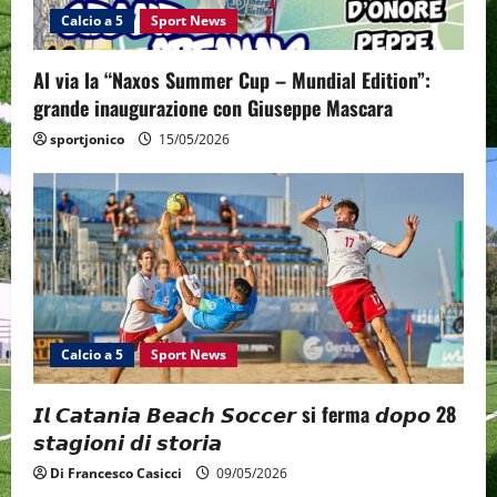
Calcio a 5
Sport News
Al via la “Naxos Summer Cup – Mundial Edition”:
grande inaugurazione con Giuseppe Mascara
sportjonico
15/05/2026
Calcio a 5
Sport News
𝙄𝙡 𝘾𝙖𝙩𝙖𝙣𝙞𝙖 𝘽𝙚𝙖𝙘𝙝 𝙎𝙤𝙘𝙘𝙚𝙧 si ferma 𝙙𝙤𝙥𝙤 28
𝙨𝙩𝙖𝙜𝙞𝙤𝙣𝙞 𝙙𝙞 𝙨𝙩𝙤𝙧𝙞𝙖
Di Francesco Casicci
09/05/2026