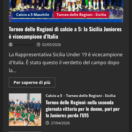
“SportEmpire” in Podcast: 27^ Puntata
(Martedi 14 Aprile 2026)
Calcio a 5 Maschile
Torneo delle Regioni - Sicilia
15/04/2026
4
Torneo delle Regioni di calcio a 5: la Sicilia Juniores
è vicecampione d’Italia
"SportEmpire" in Podcast
“SportEmpire” in Podcast: 26^ Puntata
sportjonico
02/05/2026
(Martedi 07 Aprile 2026)
La Rappresentativa Sicilia Under 19 è vicecampione
08/04/2026
5
d'Italia. È stato questo il verdetto del campo dopo
la...
Maggiori
Per saperne di più
informazioni
su
Torneo
Calcio a 5
Torneo delle Regioni - Sicilia
delle
Torneo delle Regioni: nella seconda
Regioni
di
giornata vittoria per le donne, pari per
calcio
la Juniores perde l’U15
a
5:
la
27/04/2026
Sicilia
Juniores