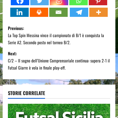
P
Previous:
o
La Top Spin Messina vince il campionato di B/1 è conquista la
Serie A2. Secondo posto nel torneo B/2.
s
Next:
t
C/2 – Il sogno dell’Unione Comprensoriale continua: supera 2-1 il
n
Futsal Giarre è vola in finale play-off.
a
v
STORIE CORRELATE
i
g