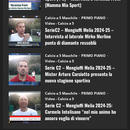
Mia
(Mamma Mia Sport)
Sport
"SportEmpire" in Podcast
Sport News
(4-
30/09/2024
6)
“SportEmpire” in Podcast: 27^ Puntata
Calcio a 5 Maschile
PRIMO PIANO
–
(Martedi 14 Aprile 2026)
Video - Calcio a 5
Intervista
a
SerieC2 – Mongiuffi Melia 2024-25 –
15/04/2026
mister
4
Intervista al laterale Mirko Merlino
Arturo
Carciotto
punta di diamante rossoblù
(Mongiuffi
Melia)
"SportEmpire" in Podcast
26/09/2024
“SportEmpire” in Podcast: 26^ Puntata
Calcio a 5 Maschile
PRIMO PIANO
(Martedi 07 Aprile 2026)
Video - Calcio a 5
Serie C2 – Mongiuffi Melia 2024-25 –
08/04/2026
5
Mister Arturo Carciotto presenta la
nuova stagione sportiva
"SportEmpire" in Podcast
11/09/2024
“SportEmpire” in Podcast: 30^ Puntata
Calcio a 5 Maschile
PRIMO PIANO
(Martedi 05 Maggio 2026)
Video - Calcio a 5
Serie C2 – Mongiuffi Melia 2024-25:
08/05/2026
1
Carmelo Intelisano “nel mio animo ho
ancora voglia di vincere”
"SportEmpire" in Podcast
Sport News
05/09/2024
“SportEmpire” in Podcast: 29^ Puntata