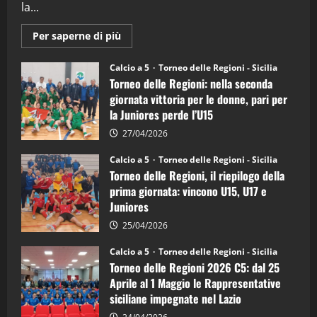
la...
Maggiori
Per saperne di più
informazioni
su
Torneo
Calcio a 5
Torneo delle Regioni - Sicilia
delle
Torneo delle Regioni: nella seconda
Regioni
di
giornata vittoria per le donne, pari per
calcio
la Juniores perde l’U15
a
5:
la
27/04/2026
Sicilia
Juniores
Calcio a 5
Torneo delle Regioni - Sicilia
è
Torneo delle Regioni, il riepilogo della
vicecampione
d’Italia
prima giornata: vincono U15, U17 e
Juniores
25/04/2026
Calcio a 5
Torneo delle Regioni - Sicilia
Torneo delle Regioni 2026 C5: dal 25
Aprile al 1 Maggio le Rappresentative
siciliane impegnate nel Lazio