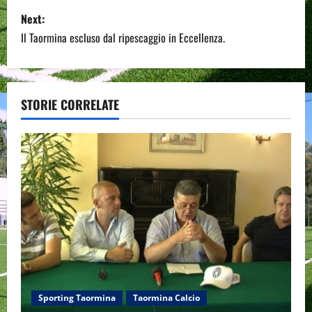
s
Next:
Il Taormina escluso dal ripescaggio in Eccellenza.
t
n
a
STORIE CORRELATE
v
i
g
a
t
i
Sporting Taormina
Taormina Calcio