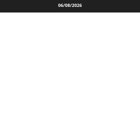
Salta
06/08/2026
al
contenuto