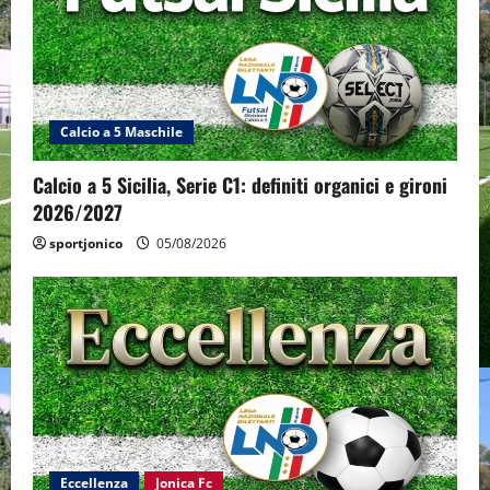
Calcio a 5 Maschile
Calcio a 5 Sicilia, Serie C1: definiti organici e gironi
2026/2027
sportjonico
05/08/2026
Eccellenza
Jonica Fc