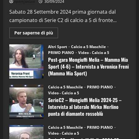
sportjonico
30/09/2024
“SportEmpire” in Podcast: 29^ Puntata
(Martedi 28 Aprile 2026)
Sabato 28 Settembre 2024 prima giornata dal
campionato di Serie C2 di calcio a 5 di fronte...
28/04/2026
2
Maggiori
Per saperne di più
informazioni
"SportEmpire" in Podcast
su
“SportEmpire” in Podcast: 28^ Puntata
Post-
Altri Sport
Calcio a 5 Maschile
gara
(Martedi 21 Aprile 2026)
PRIMO PIANO
Video - Calcio a 5
Mongiuffi
Melia
Post-gara Mongiuffi Melia – Mamma Mia
21/04/2026
–
3
Sport (4-6) – Intervista a Veronica Freni
Mamma
Mia
(Mamma Mia Sport)
Sport
"SportEmpire" in Podcast
Sport News
(4-
30/09/2024
6)
“SportEmpire” in Podcast: 27^ Puntata
Calcio a 5 Maschile
PRIMO PIANO
–
(Martedi 14 Aprile 2026)
Video - Calcio a 5
Intervista
a
SerieC2 – Mongiuffi Melia 2024-25 –
15/04/2026
mister
4
Intervista al laterale Mirko Merlino
Arturo
Carciotto
punta di diamante rossoblù
(Mongiuffi
Melia)
"SportEmpire" in Podcast
26/09/2024
“SportEmpire” in Podcast: 26^ Puntata
Calcio a 5 Maschile
PRIMO PIANO
(Martedi 07 Aprile 2026)
Video - Calcio a 5