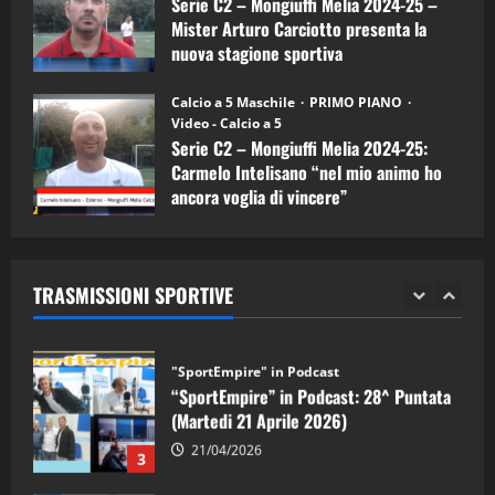
Serie C2 – Mongiuffi Melia 2024-25 –
08/04/2026
5
Mister Arturo Carciotto presenta la
nuova stagione sportiva
"SportEmpire" in Podcast
11/09/2024
“SportEmpire” in Podcast: 30^ Puntata
Calcio a 5 Maschile
PRIMO PIANO
(Martedi 05 Maggio 2026)
Video - Calcio a 5
Serie C2 – Mongiuffi Melia 2024-25:
08/05/2026
1
Carmelo Intelisano “nel mio animo ho
ancora voglia di vincere”
"SportEmpire" in Podcast
Sport News
05/09/2024
“SportEmpire” in Podcast: 29^ Puntata
(Martedi 28 Aprile 2026)
TRASMISSIONI SPORTIVE
28/04/2026
2
"SportEmpire" in Podcast
“SportEmpire” in Podcast: 28^ Puntata
(Martedi 21 Aprile 2026)
21/04/2026
3