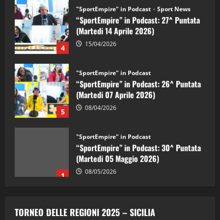
"SportEmpire" in Podcast
Sport News
“SportEmpire” in Podcast: 27^ Puntata
(Martedi 14 Aprile 2026)
15/04/2026
4
"SportEmpire" in Podcast
“SportEmpire” in Podcast: 26^ Puntata
(Martedi 07 Aprile 2026)
08/04/2026
5
"SportEmpire" in Podcast
“SportEmpire” in Podcast: 30^ Puntata
(Martedi 05 Maggio 2026)
08/05/2026
1
"SportEmpire" in Podcast
Sport News
“SportEmpire” in Podcast: 29^ Puntata
TORNEO DELLE REGIONI 2025 – SICILIA
(Martedi 28 Aprile 2026)