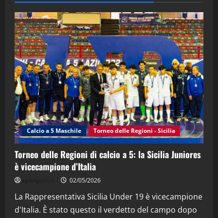
28/04/2026
2
"SportEmpire" in Podcast
“SportEmpire” in Podcast: 28^ Puntata
(Martedi 21 Aprile 2026)
21/04/2026
3
"SportEmpire" in Podcast
Sport News
“SportEmpire” in Podcast: 27^ Puntata
(Martedi 14 Aprile 2026)
Calcio a 5 Maschile
Torneo delle Regioni - Sicilia
15/04/2026
4
Torneo delle Regioni di calcio a 5: la Sicilia Juniores
è vicecampione d’Italia
"SportEmpire" in Podcast
“SportEmpire” in Podcast: 26^ Puntata
sportjonico
02/05/2026
(Martedi 07 Aprile 2026)
La Rappresentativa Sicilia Under 19 è vicecampione
08/04/2026
5
d'Italia. È stato questo il verdetto del campo dopo