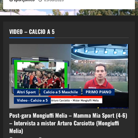
VIDEO – CALCIO A 5
Altri Sport
Calcio a 5 Maschile
PRIMO PIANO
Video - Calcio a 5
Post-gara Mongiuffi Melia – Mamma Mia Sport (4-6)
– Intervista a mister Arturo Carciotto (Mongiuffi
Melia)
"SportEmpire" in Podcast
Sport News