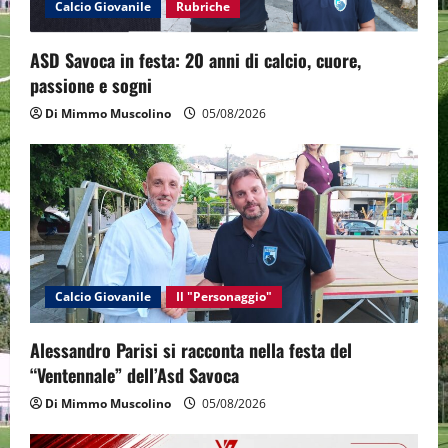
o
Calcio Giovanile
Rubriche
n
ASD Savoca in festa: 20 anni di calcio, cuore,
passione e sogni
Di Mimmo Muscolino
05/08/2026
Calcio Giovanile
Il "Personaggio"
Alessandro Parisi si racconta nella festa del
“Ventennale” dell’Asd Savoca
Di Mimmo Muscolino
05/08/2026