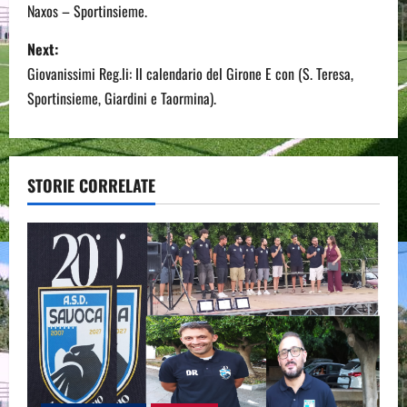
Naxos – Sportinsieme.
s
Next:
t
Giovanissimi Reg.li: Il calendario del Girone E con (S. Teresa,
n
Sportinsieme, Giardini e Taormina).
a
v
STORIE CORRELATE
i
g
a
t
i