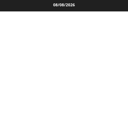
Salta
08/08/2026
al
contenuto