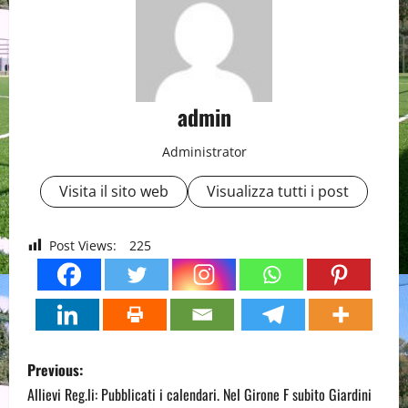
admin
Administrator
Visita il sito web
Visualizza tutti i post
Post Views:
225
P
Previous:
o
Allievi Reg.li: Pubblicati i calendari. Nel Girone F subito Giardini