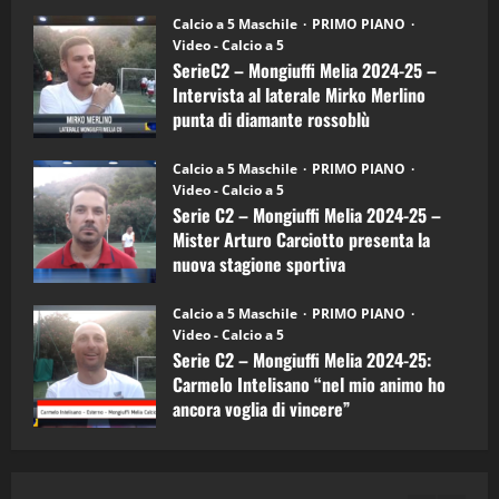
30/09/2024
6)
“SportEmpire” in Podcast: 27^ Puntata
Calcio a 5 Maschile
PRIMO PIANO
–
(Martedi 14 Aprile 2026)
Video - Calcio a 5
Intervista
a
SerieC2 – Mongiuffi Melia 2024-25 –
15/04/2026
mister
4
Intervista al laterale Mirko Merlino
Arturo
Carciotto
punta di diamante rossoblù
(Mongiuffi
Melia)
"SportEmpire" in Podcast
26/09/2024
“SportEmpire” in Podcast: 26^ Puntata
Calcio a 5 Maschile
PRIMO PIANO
(Martedi 07 Aprile 2026)
Video - Calcio a 5
Serie C2 – Mongiuffi Melia 2024-25 –
08/04/2026
5
Mister Arturo Carciotto presenta la
nuova stagione sportiva
"SportEmpire" in Podcast
11/09/2024
“SportEmpire” in Podcast: 30^ Puntata
Calcio a 5 Maschile
PRIMO PIANO
(Martedi 05 Maggio 2026)
Video - Calcio a 5
Serie C2 – Mongiuffi Melia 2024-25:
08/05/2026
1
Carmelo Intelisano “nel mio animo ho
ancora voglia di vincere”
"SportEmpire" in Podcast
Sport News
05/09/2024
“SportEmpire” in Podcast: 29^ Puntata
(Martedi 28 Aprile 2026)