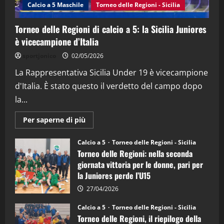
Calcio a 5 Maschile
Torneo delle Regioni - Sicilia
15/04/2026
4
Torneo delle Regioni di calcio a 5: la Sicilia Juniores
è vicecampione d’Italia
"SportEmpire" in Podcast
“SportEmpire” in Podcast: 26^ Puntata
sportjonico
02/05/2026
(Martedi 07 Aprile 2026)
La Rappresentativa Sicilia Under 19 è vicecampione
08/04/2026
5
d'Italia. È stato questo il verdetto del campo dopo
la...
Maggiori
Per saperne di più
informazioni
su
Torneo
Calcio a 5
Torneo delle Regioni - Sicilia
delle
Torneo delle Regioni: nella seconda
Regioni
di
giornata vittoria per le donne, pari per
calcio
la Juniores perde l’U15
a
5:
la
27/04/2026
Sicilia
Juniores
Calcio a 5
Torneo delle Regioni - Sicilia
è
Torneo delle Regioni, il riepilogo della
vicecampione