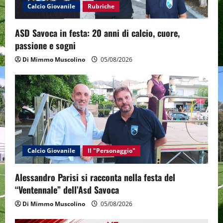
Calcio Giovanile
Rubriche
o
ASD Savoca in festa: 20 anni di calcio, cuore,
n
passione e sogni
Di Mimmo Muscolino
05/08/2026
Calcio Giovanile
Il "Personaggio"
Alessandro Parisi si racconta nella festa del
“Ventennale” dell’Asd Savoca
Di Mimmo Muscolino
05/08/2026