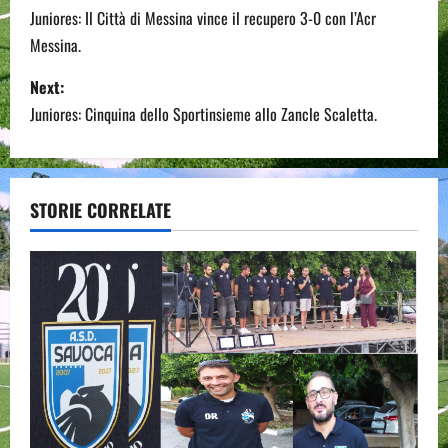
o
Juniores: Il Città di Messina vince il recupero 3-0 con l’Acr
Messina.
s
Next:
t
Juniores: Cinquina dello Sportinsieme allo Zancle Scaletta.
n
a
STORIE CORRELATE
v
i
g
a
t
i