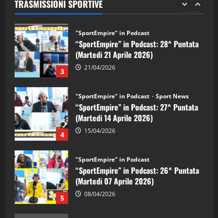
TRASMISSIONI SPORTIVE
28/04/2026
2
"SportEmpire" in Podcast
“SportEmpire” in Podcast: 28^ Puntata
(Martedi 21 Aprile 2026)
21/04/2026
3
"SportEmpire" in Podcast
Sport News
“SportEmpire” in Podcast: 27^ Puntata
(Martedi 14 Aprile 2026)
15/04/2026
4
"SportEmpire" in Podcast
“SportEmpire” in Podcast: 26^ Puntata
(Martedi 07 Aprile 2026)
08/04/2026
5