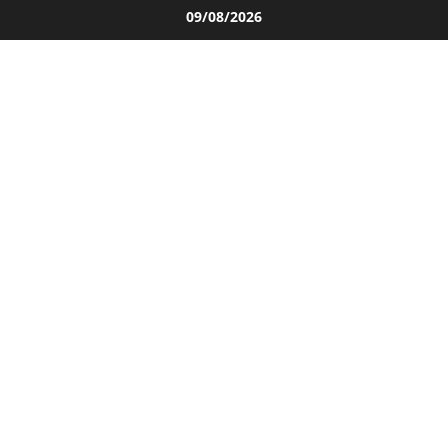
Salta
09/08/2026
al
contenuto