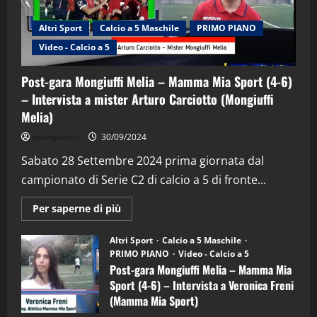
Altri Sport
Calcio a 5 Maschile
PRIMO PIANO
Video - Calcio a 5
Post-gara Mongiuffi Melia – Mamma Mia Sport (4-6)
– Intervista a mister Arturo Carciotto (Mongiuffi
Melia)
"SportEmpire" in Podcast
Sport News
sportjonico
30/09/2024
“SportEmpire” in Podcast: 29^ Puntata
(Martedi 28 Aprile 2026)
Sabato 28 Settembre 2024 prima giornata dal
campionato di Serie C2 di calcio a 5 di fronte...
28/04/2026
2
Maggiori
Per saperne di più
informazioni
"SportEmpire" in Podcast
su
“SportEmpire” in Podcast: 28^ Puntata
Post-
Altri Sport
Calcio a 5 Maschile
gara
(Martedi 21 Aprile 2026)
PRIMO PIANO
Video - Calcio a 5
Mongiuffi
Melia
Post-gara Mongiuffi Melia – Mamma Mia
21/04/2026
–
3
Sport (4-6) – Intervista a Veronica Freni
Mamma
Mia
(Mamma Mia Sport)
Sport
"SportEmpire" in Podcast
Sport News
(4-