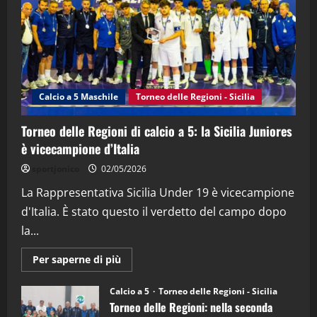
15/04/2026
4
"SportEmpire" in Podcast
“SportEmpire” in Podcast: 26^ Puntata
(Martedi 07 Aprile 2026)
Calcio a 5 Maschile
Torneo delle Regioni - Sicilia
08/04/2026
5
Torneo delle Regioni di calcio a 5: la Sicilia Juniores
è vicecampione d’Italia
sportjonico
02/05/2026
La Rappresentativa Sicilia Under 19 è vicecampione
d'Italia. È stato questo il verdetto del campo dopo
la...
Maggiori
Per saperne di più
informazioni
su
Torneo
Calcio a 5
Torneo delle Regioni - Sicilia
delle
Torneo delle Regioni: nella seconda
Regioni