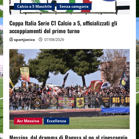
Calcio a 5 Maschile
Senza categoria
Coppa Italia Serie C1 Calcio a 5, ufficializzati gli
accoppiamenti del primo turno
sportjonico
07/08/2026
Acr Messina
Eccellenza
Messina, dal dramma di Ragusa al no al ripescaggio