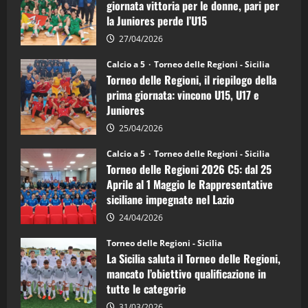
di
giornata vittoria per le donne, pari per
calcio
la Juniores perde l’U15
a
5:
la
27/04/2026
Sicilia
Juniores
Calcio a 5
Torneo delle Regioni - Sicilia
è
Torneo delle Regioni, il riepilogo della
vicecampione
d’Italia
prima giornata: vincono U15, U17 e
Juniores
25/04/2026
Calcio a 5
Torneo delle Regioni - Sicilia
Torneo delle Regioni 2026 C5: dal 25
Aprile al 1 Maggio le Rappresentative
siciliane impegnate nel Lazio
24/04/2026
Torneo delle Regioni - Sicilia
La Sicilia saluta il Torneo delle Regioni,
mancato l’obiettivo qualificazione in
tutte le categorie
31/03/2026