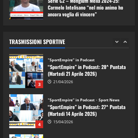
Serie C2 – Mongiuffi Melia 2024-25:
28/04/2026
2
Carmelo Intelisano “nel mio animo ho
ancora voglia di vincere”
"SportEmpire" in Podcast
05/09/2024
“SportEmpire” in Podcast: 28^ Puntata
(Martedi 21 Aprile 2026)
TRASMISSIONI SPORTIVE
21/04/2026
3
"SportEmpire" in Podcast
Sport News
“SportEmpire” in Podcast: 27^ Puntata
(Martedi 14 Aprile 2026)
15/04/2026
4
"SportEmpire" in Podcast
“SportEmpire” in Podcast: 26^ Puntata
(Martedi 07 Aprile 2026)
08/04/2026
5