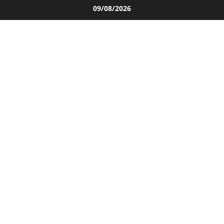
Salta
09/08/2026
al
contenuto