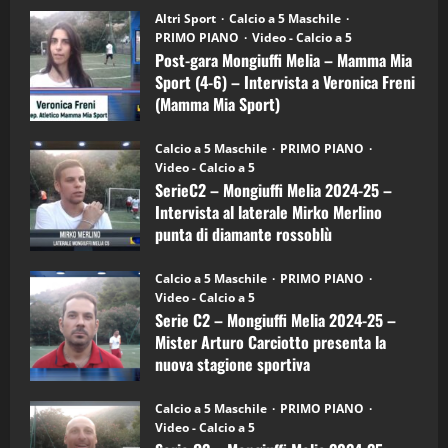
su
“SportEmpire” in Podcast: 27^ Puntata
Post-
Altri Sport
Calcio a 5 Maschile
gara
(Martedi 14 Aprile 2026)
PRIMO PIANO
Video - Calcio a 5
Mongiuffi
Melia
Post-gara Mongiuffi Melia – Mamma Mia
15/04/2026
–
4
Sport (4-6) – Intervista a Veronica Freni
Mamma
Mia
(Mamma Mia Sport)
Sport
"SportEmpire" in Podcast
(4-
30/09/2024
6)
“SportEmpire” in Podcast: 26^ Puntata
Calcio a 5 Maschile
PRIMO PIANO
–
(Martedi 07 Aprile 2026)
Video - Calcio a 5
Intervista
a
SerieC2 – Mongiuffi Melia 2024-25 –
08/04/2026
mister
5
Intervista al laterale Mirko Merlino
Arturo
Carciotto
punta di diamante rossoblù
(Mongiuffi
Melia)
"SportEmpire" in Podcast
26/09/2024
“SportEmpire” in Podcast: 30^ Puntata
Calcio a 5 Maschile
PRIMO PIANO
(Martedi 05 Maggio 2026)
Video - Calcio a 5
Serie C2 – Mongiuffi Melia 2024-25 –
08/05/2026
1
Mister Arturo Carciotto presenta la
nuova stagione sportiva
"SportEmpire" in Podcast
Sport News
11/09/2024
“SportEmpire” in Podcast: 29^ Puntata
Calcio a 5 Maschile
PRIMO PIANO
(Martedi 28 Aprile 2026)
Video - Calcio a 5