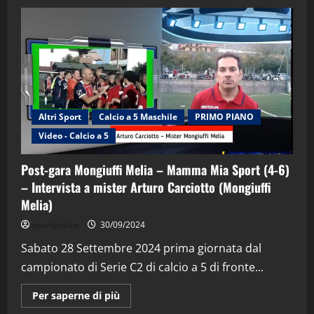
Altri Sport
Calcio a 5 Maschile
PRIMO PIANO
"SportEmpire" in Podcast
Sport News
Video - Calcio a 5
“SportEmpire” in Podcast: 29^ Puntata
(Martedi 28 Aprile 2026)
Post-gara Mongiuffi Melia – Mamma Mia Sport (4-6)
28/04/2026
2
– Intervista a mister Arturo Carciotto (Mongiuffi
Melia)
"SportEmpire" in Podcast
sportjonico
30/09/2024
“SportEmpire” in Podcast: 28^ Puntata
(Martedi 21 Aprile 2026)
Sabato 28 Settembre 2024 prima giornata dal
campionato di Serie C2 di calcio a 5 di fronte...
21/04/2026
3
Maggiori
Per saperne di più
informazioni
"SportEmpire" in Podcast
Sport News