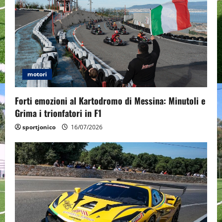
g
a
t
motori
i
o
Forti emozioni al Kartodromo di Messina: Minutoli e
Grima i trionfatori in F1
n
sportjonico
16/07/2026