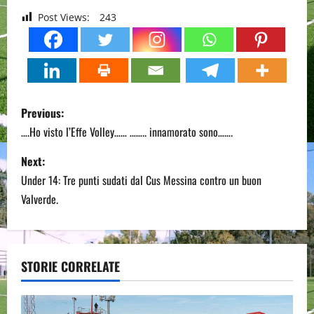
Post Views:
243
P
Previous:
o
….Ho visto l’Effe Volley…… …….. innamorato sono…….
s
Next:
Under 14: Tre punti sudati dal Cus Messina contro un buon
t
Valverde.
n
a
STORIE CORRELATE
v
i