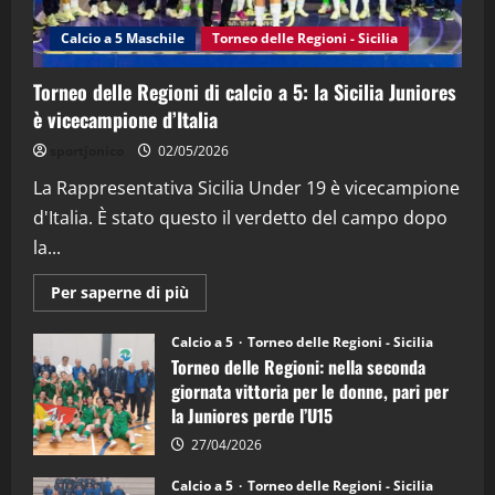
(Martedi 14 Aprile 2026)
Calcio a 5 Maschile
Torneo delle Regioni - Sicilia
15/04/2026
4
Torneo delle Regioni di calcio a 5: la Sicilia Juniores
è vicecampione d’Italia
"SportEmpire" in Podcast
“SportEmpire” in Podcast: 26^ Puntata
sportjonico
02/05/2026
(Martedi 07 Aprile 2026)
La Rappresentativa Sicilia Under 19 è vicecampione
08/04/2026
5
d'Italia. È stato questo il verdetto del campo dopo
la...
Maggiori
Per saperne di più
informazioni
su
Torneo
Calcio a 5
Torneo delle Regioni - Sicilia
delle
Torneo delle Regioni: nella seconda
Regioni
di
giornata vittoria per le donne, pari per
calcio
la Juniores perde l’U15
a
5:
la
27/04/2026
Sicilia
Juniores
Calcio a 5
Torneo delle Regioni - Sicilia
è