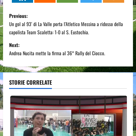
P
Previous:
o
Un gol al 93′ di La Valle porta l’Atletico Messina a ridosso della
capolista Team Scaletta: 1-0 al S. Eustochia.
s
Next:
t
Andrea Nucita mette la firma al 36^ Rally del Ciocco.
n
a
STORIE CORRELATE
v
i
g
a