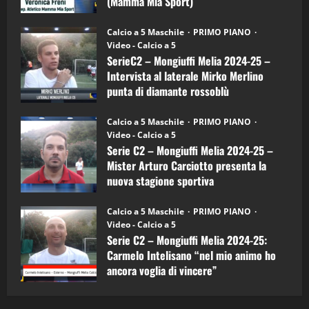
(Mamma Mia Sport)
Sport
"SportEmpire" in Podcast
Sport News
(4-
30/09/2024
6)
“SportEmpire” in Podcast: 27^ Puntata
Calcio a 5 Maschile
PRIMO PIANO
–
(Martedi 14 Aprile 2026)
Video - Calcio a 5
Intervista
a
SerieC2 – Mongiuffi Melia 2024-25 –
15/04/2026
mister
4
Intervista al laterale Mirko Merlino
Arturo
Carciotto
punta di diamante rossoblù
(Mongiuffi
Melia)
"SportEmpire" in Podcast
26/09/2024
“SportEmpire” in Podcast: 26^ Puntata
Calcio a 5 Maschile
PRIMO PIANO
(Martedi 07 Aprile 2026)
Video - Calcio a 5
Serie C2 – Mongiuffi Melia 2024-25 –
08/04/2026
5
Mister Arturo Carciotto presenta la
nuova stagione sportiva
"SportEmpire" in Podcast
11/09/2024
“SportEmpire” in Podcast: 30^ Puntata
Calcio a 5 Maschile
PRIMO PIANO
(Martedi 05 Maggio 2026)
Video - Calcio a 5
Serie C2 – Mongiuffi Melia 2024-25:
08/05/2026
1
Carmelo Intelisano “nel mio animo ho
ancora voglia di vincere”
"SportEmpire" in Podcast
Sport News
05/09/2024
“SportEmpire” in Podcast: 29^ Puntata