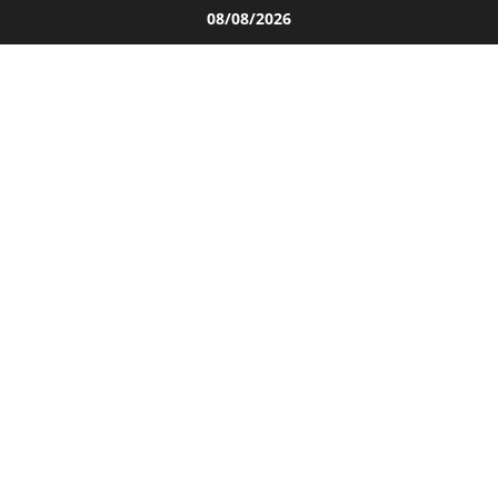
Salta
08/08/2026
al
contenuto