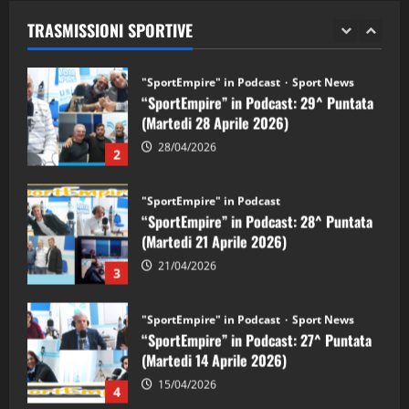
(Martedi 28 Aprile 2026)
TRASMISSIONI SPORTIVE
28/04/2026
2
"SportEmpire" in Podcast
“SportEmpire” in Podcast: 28^ Puntata
(Martedi 21 Aprile 2026)
21/04/2026
3
"SportEmpire" in Podcast
Sport News
“SportEmpire” in Podcast: 27^ Puntata
(Martedi 14 Aprile 2026)
15/04/2026
4
"SportEmpire" in Podcast
“SportEmpire” in Podcast: 26^ Puntata
(Martedi 07 Aprile 2026)
08/04/2026
5