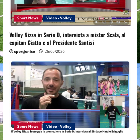
t
i
Sport News
Video - Volley
o
Volley Nizza in Serie D, intervista a mister Scala, al
n
capitan Ciatto e al Presidente Santisi
sportjonico
26/05/2026
Sport News
Video - Volley