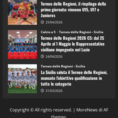
Torneo delle Regioni, il riepilogo della
vicecampione
d’Italia
prima giornata: vincono U15, U17 e
Juniores
25/04/2026
Calcio a 5
Torneo delle Regioni - Sicilia
Torneo delle Regioni 2026 C5: dal 25
Aprile al 1 Maggio le Rappresentative
siciliane impegnate nel Lazio
24/04/2026
Torneo delle Regioni - Sicilia
La Sicilia saluta il Torneo delle Regioni,
mancato l’obiettivo qualificazione in
tutte le categorie
31/03/2026
Copyright © All rights reserved.
|
MoreNews
di AF
themes.