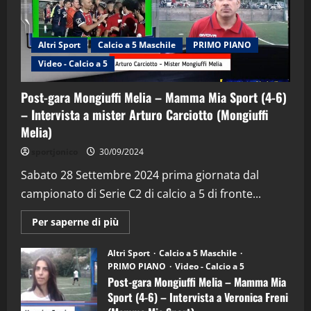
Altri Sport
Calcio a 5 Maschile
PRIMO PIANO
Video - Calcio a 5
Post-gara Mongiuffi Melia – Mamma Mia Sport (4-6)
– Intervista a mister Arturo Carciotto (Mongiuffi
Melia)
"SportEmpire" in Podcast
Sport News
sportjonico
30/09/2024
“SportEmpire” in Podcast: 29^ Puntata
(Martedi 28 Aprile 2026)
Sabato 28 Settembre 2024 prima giornata dal
campionato di Serie C2 di calcio a 5 di fronte...
28/04/2026
2
Maggiori
Per saperne di più
informazioni
"SportEmpire" in Podcast
su
“SportEmpire” in Podcast: 28^ Puntata
Post-
Altri Sport
Calcio a 5 Maschile
gara
(Martedi 21 Aprile 2026)
PRIMO PIANO
Video - Calcio a 5
Mongiuffi
Melia
Post-gara Mongiuffi Melia – Mamma Mia
21/04/2026
–
3
Sport (4-6) – Intervista a Veronica Freni
Mamma
Mia