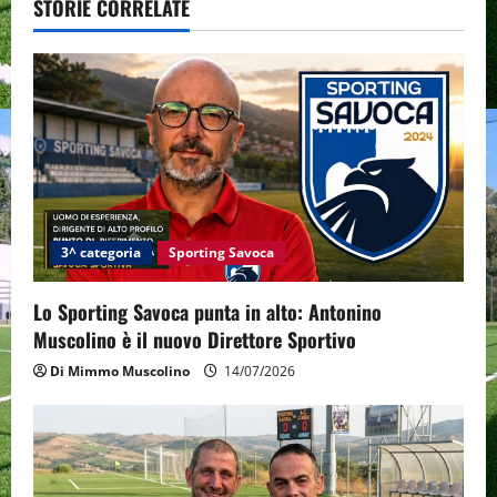
v
STORIE CORRELATE
i
g
a
t
i
3^ categoria
Sporting Savoca
o
Lo Sporting Savoca punta in alto: Antonino
n
Muscolino è il nuovo Direttore Sportivo
Di Mimmo Muscolino
14/07/2026