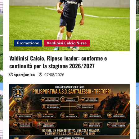
Promozione
Valdinisi Calcio Nizza
Valdinisi Calcio, Riposo leader: conferme e
continuità per la stagione 2026/2027
sportjonico
07/08/2026