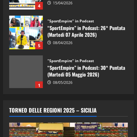
15/04/2026
4
"SportEmpire" in Podcast
“SportEmpire” in Podcast: 26^ Puntata
(Martedi 07 Aprile 2026)
08/04/2026
5
"SportEmpire" in Podcast
“SportEmpire” in Podcast: 30^ Puntata
(Martedi 05 Maggio 2026)
08/05/2026
1
"SportEmpire" in Podcast
Sport News
“SportEmpire” in Podcast: 29^ Puntata
TORNEO DELLE REGIONI 2025 – SICILIA
(Martedi 28 Aprile 2026)
28/04/2026
2