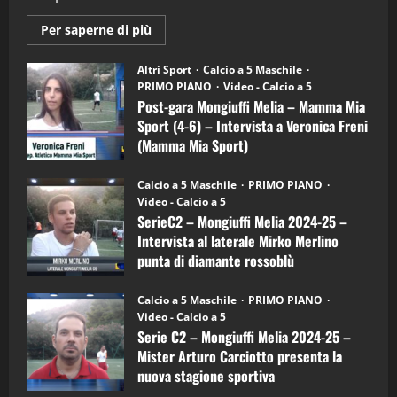
2
Maggiori
Per saperne di più
informazioni
"SportEmpire" in Podcast
su
“SportEmpire” in Podcast: 28^ Puntata
Post-
Altri Sport
Calcio a 5 Maschile
gara
(Martedi 21 Aprile 2026)
PRIMO PIANO
Video - Calcio a 5
Mongiuffi
Melia
Post-gara Mongiuffi Melia – Mamma Mia
21/04/2026
–
3
Sport (4-6) – Intervista a Veronica Freni
Mamma
Mia
(Mamma Mia Sport)
Sport
"SportEmpire" in Podcast
Sport News
(4-
30/09/2024
6)
“SportEmpire” in Podcast: 27^ Puntata
Calcio a 5 Maschile
PRIMO PIANO
–
(Martedi 14 Aprile 2026)
Video - Calcio a 5
Intervista
a
SerieC2 – Mongiuffi Melia 2024-25 –
15/04/2026
mister
4
Intervista al laterale Mirko Merlino
Arturo
Carciotto
punta di diamante rossoblù
(Mongiuffi
Melia)
"SportEmpire" in Podcast
26/09/2024
“SportEmpire” in Podcast: 26^ Puntata
Calcio a 5 Maschile
PRIMO PIANO
(Martedi 07 Aprile 2026)
Video - Calcio a 5
Serie C2 – Mongiuffi Melia 2024-25 –
08/04/2026
5
Mister Arturo Carciotto presenta la
nuova stagione sportiva
"SportEmpire" in Podcast