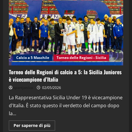
"SportEmpire" in Podcast
“SportEmpire” in Podcast: 28^ Puntata
(Martedi 21 Aprile 2026)
21/04/2026
3
"SportEmpire" in Podcast
Sport News
“SportEmpire” in Podcast: 27^ Puntata
(Martedi 14 Aprile 2026)
Calcio a 5 Maschile
Torneo delle Regioni - Sicilia
15/04/2026
4
Torneo delle Regioni di calcio a 5: la Sicilia Juniores
è vicecampione d’Italia
"SportEmpire" in Podcast
“SportEmpire” in Podcast: 26^ Puntata
sportjonico
02/05/2026
(Martedi 07 Aprile 2026)
La Rappresentativa Sicilia Under 19 è vicecampione
08/04/2026
5
d'Italia. È stato questo il verdetto del campo dopo
la...
Maggiori
Per saperne di più
informazioni