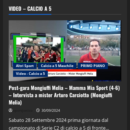
VIDEO – CALCIO A 5
Altri Sport
Calcio a 5 Maschile
PRIMO PIANO
Video - Calcio a 5
Post-gara Mongiuffi Melia – Mamma Mia Sport (4-6)
– Intervista a mister Arturo Carciotto (Mongiuffi
Melia)
"SportEmpire" in Podcast
Sport News
sportjonico
30/09/2024
“SportEmpire” in Podcast: 29^ Puntata
(Martedi 28 Aprile 2026)
Sabato 28 Settembre 2024 prima giornata dal
campionato di Serie C2 di calcio a 5 di fronte...
28/04/2026