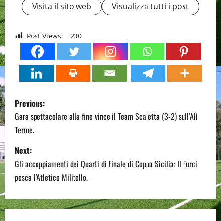
Visita il sito web
Visualizza tutti i post
Post Views:
230
P
Previous:
o
Gara spettacolare alla fine vince il Team Scaletta (3-2) sull’Alì
Terme.
s
Next:
t
Gli accoppiamenti dei Quarti di Finale di Coppa Sicilia: Il Furci
n
pesca l’Atletico Militello.
a