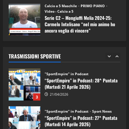
11/09/2024
“SportEmpire” in Podcast: 30^ Puntata
Calcio a 5 Maschile
PRIMO PIANO
(Martedi 05 Maggio 2026)
Video - Calcio a 5
Serie C2 – Mongiuffi Melia 2024-25:
08/05/2026
1
Carmelo Intelisano “nel mio animo ho
ancora voglia di vincere”
"SportEmpire" in Podcast
Sport News
05/09/2024
“SportEmpire” in Podcast: 29^ Puntata
(Martedi 28 Aprile 2026)
TRASMISSIONI SPORTIVE
28/04/2026
2
"SportEmpire" in Podcast
“SportEmpire” in Podcast: 28^ Puntata
(Martedi 21 Aprile 2026)
21/04/2026
3
"SportEmpire" in Podcast
Sport News
“SportEmpire” in Podcast: 27^ Puntata
(Martedi 14 Aprile 2026)