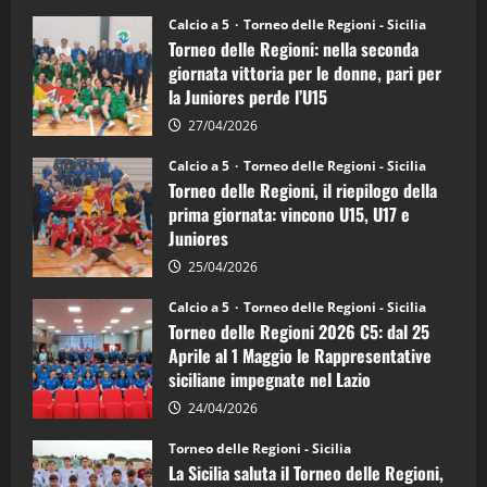
su
Torneo
Calcio a 5
Torneo delle Regioni - Sicilia
delle
Torneo delle Regioni: nella seconda
Regioni
di
giornata vittoria per le donne, pari per
calcio
la Juniores perde l’U15
a
5:
la
27/04/2026
Sicilia
Juniores
Calcio a 5
Torneo delle Regioni - Sicilia
è
Torneo delle Regioni, il riepilogo della
vicecampione
d’Italia
prima giornata: vincono U15, U17 e
Juniores
25/04/2026
Calcio a 5
Torneo delle Regioni - Sicilia
Torneo delle Regioni 2026 C5: dal 25
Aprile al 1 Maggio le Rappresentative
siciliane impegnate nel Lazio
24/04/2026
Torneo delle Regioni - Sicilia
La Sicilia saluta il Torneo delle Regioni,