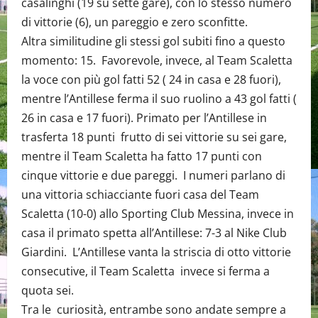
casalinghi (19 su sette gare), con lo stesso numero
di vittorie (6), un pareggio e zero sconfitte.
Altra similitudine gli stessi gol subiti fino a questo
momento: 15. Favorevole, invece, al Team Scaletta
la voce con più gol fatti 52 ( 24 in casa e 28 fuori),
mentre l’Antillese ferma il suo ruolino a 43 gol fatti (
26 in casa e 17 fuori). Primato per l’Antillese in
trasferta 18 punti frutto di sei vittorie su sei gare,
mentre il Team Scaletta ha fatto 17 punti con
cinque vittorie e due pareggi. I numeri parlano di
una vittoria schiacciante fuori casa del Team
Scaletta (10-0) allo Sporting Club Messina, invece in
casa il primato spetta all’Antillese: 7-3 al Nike Club
Giardini. L’Antillese vanta la striscia di otto vittorie
consecutive, il Team Scaletta invece si ferma a
quota sei.
Tra le curiosità, entrambe sono andate sempre a