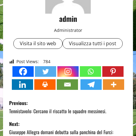
admin
Administrator
Visita il sito web
Visualizza tutti i post
Post Views:
784
P
Previous:
o
Tennistavolo: Cercano il riscatto le squadre messinesi.
s
Next:
Giuseppe Allegra domani debutta sulla panchina del Furci: