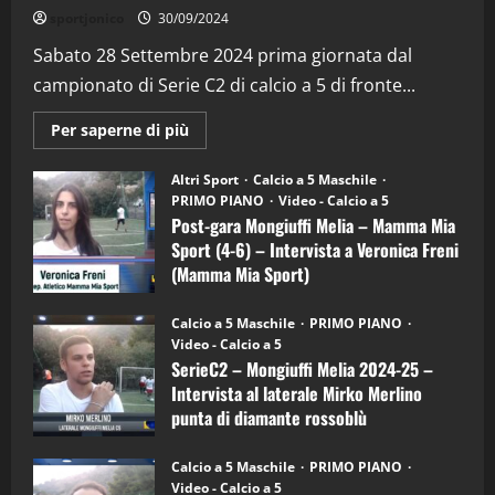
"SportEmpire" in Podcast
Sport News
sportjonico
30/09/2024
“SportEmpire” in Podcast: 29^ Puntata
(Martedi 28 Aprile 2026)
Sabato 28 Settembre 2024 prima giornata dal
campionato di Serie C2 di calcio a 5 di fronte...
28/04/2026
2
Maggiori
Per saperne di più
informazioni
"SportEmpire" in Podcast
su
“SportEmpire” in Podcast: 28^ Puntata
Post-
Altri Sport
Calcio a 5 Maschile
gara
(Martedi 21 Aprile 2026)
PRIMO PIANO
Video - Calcio a 5
Mongiuffi
Melia
Post-gara Mongiuffi Melia – Mamma Mia
21/04/2026
–
3
Sport (4-6) – Intervista a Veronica Freni
Mamma
Mia
(Mamma Mia Sport)
Sport
"SportEmpire" in Podcast
Sport News
(4-
30/09/2024
6)
“SportEmpire” in Podcast: 27^ Puntata
Calcio a 5 Maschile
PRIMO PIANO
–
(Martedi 14 Aprile 2026)
Video - Calcio a 5
Intervista
a
SerieC2 – Mongiuffi Melia 2024-25 –
15/04/2026
mister
4
Intervista al laterale Mirko Merlino
Arturo
Carciotto
punta di diamante rossoblù
(Mongiuffi
Melia)
"SportEmpire" in Podcast
26/09/2024
“SportEmpire” in Podcast: 26^ Puntata
Calcio a 5 Maschile
PRIMO PIANO
(Martedi 07 Aprile 2026)
Video - Calcio a 5