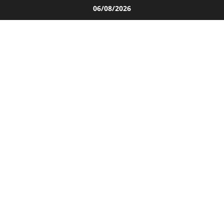
Salta
06/08/2026
al
contenuto