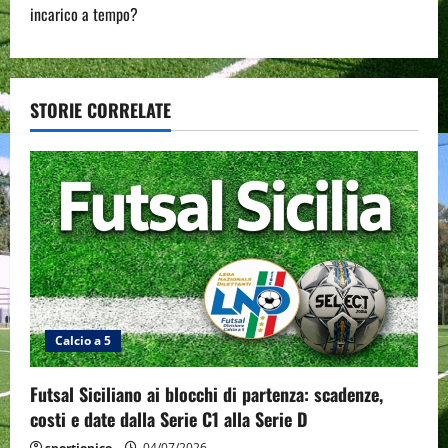
t
incarico a tempo?
n
a
STORIE CORRELATE
v
i
g
a
t
i
Calcio a 5
o
Futsal Siciliano ai blocchi di partenza: scadenze,
costi e date dalla Serie C1 alla Serie D
n
sportjonico
04/07/2026