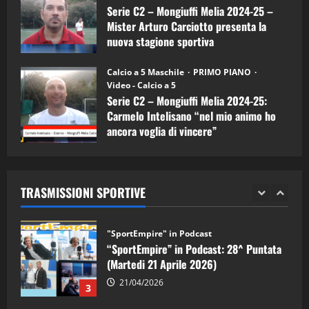
Serie C2 – Mongiuffi Melia 2024-25 –
08/04/2026
5
Mister Arturo Carciotto presenta la
nuova stagione sportiva
"SportEmpire" in Podcast
11/09/2024
“SportEmpire” in Podcast: 30^ Puntata
Calcio a 5 Maschile
PRIMO PIANO
(Martedi 05 Maggio 2026)
Video - Calcio a 5
Serie C2 – Mongiuffi Melia 2024-25:
08/05/2026
1
Carmelo Intelisano “nel mio animo ho
ancora voglia di vincere”
"SportEmpire" in Podcast
Sport News
05/09/2024
“SportEmpire” in Podcast: 29^ Puntata
(Martedi 28 Aprile 2026)
TRASMISSIONI SPORTIVE
28/04/2026
2
"SportEmpire" in Podcast
“SportEmpire” in Podcast: 28^ Puntata
(Martedi 21 Aprile 2026)
21/04/2026
3