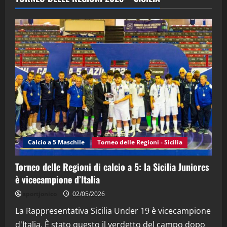
(Martedi 28 Aprile 2026)
28/04/2026
2
"SportEmpire" in Podcast
“SportEmpire” in Podcast: 28^ Puntata
(Martedi 21 Aprile 2026)
21/04/2026
3
"SportEmpire" in Podcast
Sport News
“SportEmpire” in Podcast: 27^ Puntata
(Martedi 14 Aprile 2026)
Calcio a 5 Maschile
Torneo delle Regioni - Sicilia
15/04/2026
4
Torneo delle Regioni di calcio a 5: la Sicilia Juniores
è vicecampione d’Italia
"SportEmpire" in Podcast
“SportEmpire” in Podcast: 26^ Puntata
sportjonico
02/05/2026
(Martedi 07 Aprile 2026)
La Rappresentativa Sicilia Under 19 è vicecampione
08/04/2026
5
d'Italia. È stato questo il verdetto del campo dopo