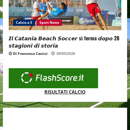
Calcio a 5
Sport News
𝙄𝙡 𝘾𝙖𝙩𝙖𝙣𝙞𝙖 𝘽𝙚𝙖𝙘𝙝 𝙎𝙤𝙘𝙘𝙚𝙧 si ferma 𝙙𝙤𝙥𝙤 28
𝙨𝙩𝙖𝙜𝙞𝙤𝙣𝙞 𝙙𝙞 𝙨𝙩𝙤𝙧𝙞𝙖
Di Francesco Casicci
09/05/2026
RISULTATI CALCIO