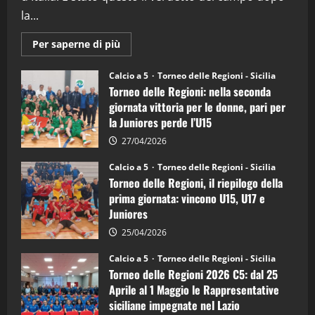
la...
Maggiori
Per saperne di più
informazioni
su
Torneo
Calcio a 5
Torneo delle Regioni - Sicilia
delle
Torneo delle Regioni: nella seconda
Regioni
di
giornata vittoria per le donne, pari per
calcio
la Juniores perde l’U15
a
5:
la
27/04/2026
Sicilia
Juniores
Calcio a 5
Torneo delle Regioni - Sicilia
è
Torneo delle Regioni, il riepilogo della
vicecampione
d’Italia
prima giornata: vincono U15, U17 e
Juniores
25/04/2026
Calcio a 5
Torneo delle Regioni - Sicilia
Torneo delle Regioni 2026 C5: dal 25
Aprile al 1 Maggio le Rappresentative
siciliane impegnate nel Lazio