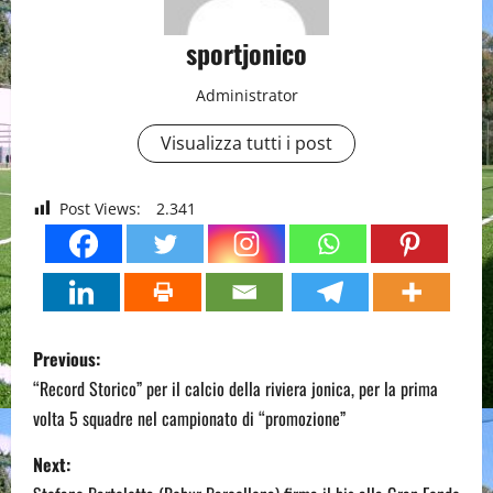
sportjonico
Administrator
Visualizza tutti i post
Post Views:
2.341
P
Previous:
o
“Record Storico” per il calcio della riviera jonica, per la prima
volta 5 squadre nel campionato di “promozione”
s
Next:
t