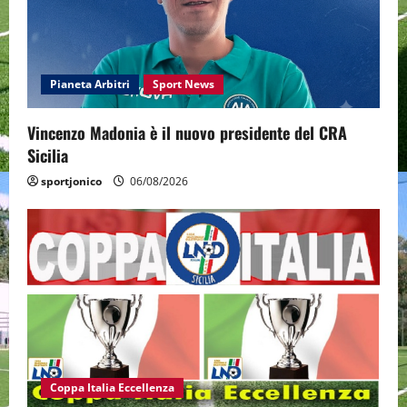
Pianeta Arbitri
Sport News
Vincenzo Madonia è il nuovo presidente del CRA
Sicilia
sportjonico
06/08/2026
Coppa Italia Eccellenza