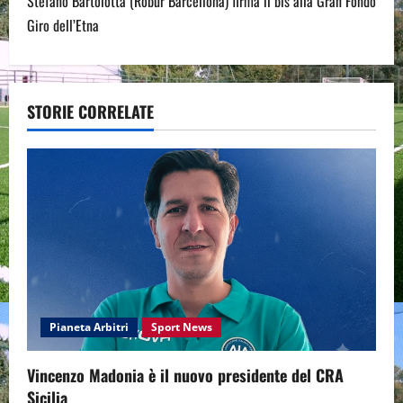
Stefano Bartolotta (Robur Barcellona) firma il bis alla Gran Fondo
n
Giro dell’Etna
a
v
STORIE CORRELATE
i
g
a
t
i
o
Pianeta Arbitri
Sport News
n
Vincenzo Madonia è il nuovo presidente del CRA
Sicilia