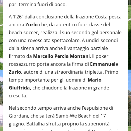
pari termina fuori di poco.
A 1’26’’ dalla conclusione della frazione Costa pesca
ancora
Zurlo
che, da autentico fuoriclasse del
beach soccer, realizza il suo secondo gol personale
con una rovesciata spettacolare. A undici secondi
dalla sirena arriva anche il vantaggio parziale
firmato da
Marcello Percia Montan
i. Il poker
rossazzurro porta ancora la firma di
Emmanuel
e
Zurlo
, autore di una straordinaria tripletta. Primo
tempo importante per gli uomini di
Mario
Giuffrida,
che chiudono la frazione in grande
crescita.
Nel secondo tempo arriva anche l’espulsione di
Giordani, che salterà Samb-We Beach del 17
giugno. Battalha sfrutta proprio la superiorità