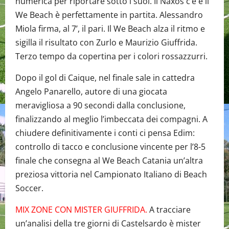
numerica per riportare sotto i suoi. Il Naxos c’è e il
We Beach è perfettamente in partita. Alessandro
Miola firma, al 7’, il pari. Il We Beach alza il ritmo e
sigilla il risultato con Zurlo e Maurizio Giuffrida.
Terzo tempo da copertina per i colori rossazzurri.
Dopo il gol di Caique, nel finale sale in cattedra
Angelo Panarello, autore di una giocata
meravigliosa a 90 secondi dalla conclusione,
finalizzando al meglio l’imbeccata dei compagni. A
chiudere definitivamente i conti ci pensa Edim:
controllo di tacco e conclusione vincente per l’8-5
finale che consegna al We Beach Catania un’altra
preziosa vittoria nel Campionato Italiano di Beach
Soccer.
MIX ZONE CON MISTER GIUFFRIDA.
A tracciare
un’analisi della tre giorni di Castelsardo è mister