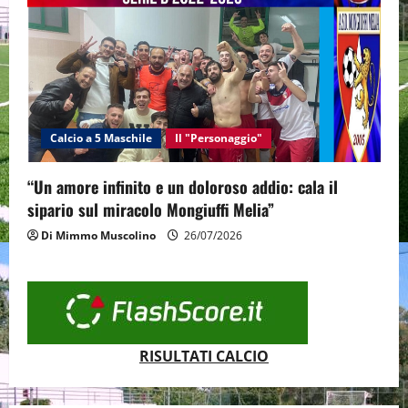
Calcio a 5 Maschile
Il "Personaggio"
“Un amore infinito e un doloroso addio: cala il
sipario sul miracolo Mongiuffi Melia”
Di Mimmo Muscolino
26/07/2026
RISULTATI CALCIO