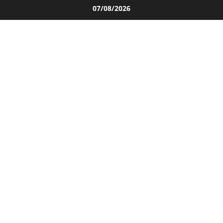
Salta
07/08/2026
al
contenuto