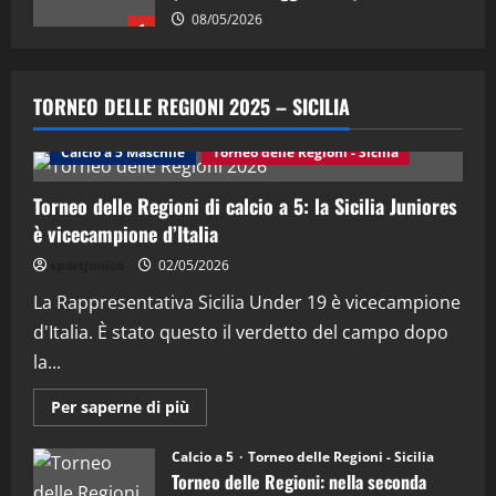
08/05/2026
1
"SportEmpire" in Podcast
Sport News
“SportEmpire” in Podcast: 29^ Puntata
TORNEO DELLE REGIONI 2025 – SICILIA
(Martedi 28 Aprile 2026)
28/04/2026
Calcio a 5 Maschile
Torneo delle Regioni - Sicilia
2
Torneo delle Regioni di calcio a 5: la Sicilia Juniores
"SportEmpire" in Podcast
è vicecampione d’Italia
“SportEmpire” in Podcast: 28^ Puntata
(Martedi 21 Aprile 2026)
sportjonico
02/05/2026
21/04/2026
La Rappresentativa Sicilia Under 19 è vicecampione
3
d'Italia. È stato questo il verdetto del campo dopo
"SportEmpire" in Podcast
Sport News
la...
“SportEmpire” in Podcast: 27^ Puntata
(Martedi 14 Aprile 2026)
Maggiori
Per saperne di più
informazioni
15/04/2026
su
4
Torneo
Calcio a 5
Torneo delle Regioni - Sicilia
delle
Torneo delle Regioni: nella seconda
Regioni