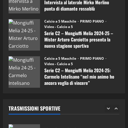
Intervista al laterale Mirko Merlino
Arturo
Carciotto
punta di diamante rossoblù
(Mongiuffi
Melia)
"SportEmpire" in Podcast
26/09/2024
“SportEmpire” in Podcast: 26^ Puntata
Calcio a 5 Maschile
PRIMO PIANO
(Martedi 07 Aprile 2026)
Video - Calcio a 5
Serie C2 – Mongiuffi Melia 2024-25 –
08/04/2026
5
Mister Arturo Carciotto presenta la
nuova stagione sportiva
"SportEmpire" in Podcast
11/09/2024
“SportEmpire” in Podcast: 30^ Puntata
Calcio a 5 Maschile
PRIMO PIANO
(Martedi 05 Maggio 2026)
Video - Calcio a 5
Serie C2 – Mongiuffi Melia 2024-25:
08/05/2026
1
Carmelo Intelisano “nel mio animo ho
ancora voglia di vincere”
"SportEmpire" in Podcast
Sport News
05/09/2024
“SportEmpire” in Podcast: 29^ Puntata
(Martedi 28 Aprile 2026)
TRASMISSIONI SPORTIVE
28/04/2026
2
"SportEmpire" in Podcast