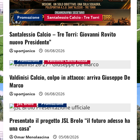
i
Promozione
Santalessio Calcio - Tre Torri
o
n
Santalessio Calcio – Tre Torri: Giovanni Rovito
nuovo Presidente”
sportjonico
06/08/2026
Promozione
Valdinisi Calcio Nizza
Valdinisi Calcio, colpo in attacco: arriva Giuseppe De
Marco
sportjonico
06/08/2026
JSL Brolo
Promozione
Presentato il progetto JSL Brolo “il futuro adesso ha
una casa”
Omar Menolascina
05/08/2026