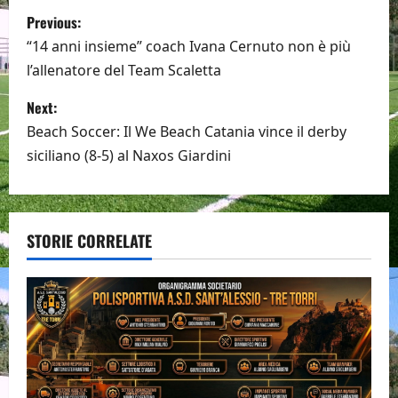
P
Previous:
o
“14 anni insieme” coach Ivana Cernuto non è più
l’allenatore del Team Scaletta
s
Next:
t
Beach Soccer: Il We Beach Catania vince il derby
n
siciliano (8-5) al Naxos Giardini
a
v
STORIE CORRELATE
i
g
a
t