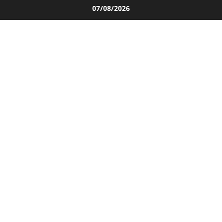
Salta
07/08/2026
al
contenuto