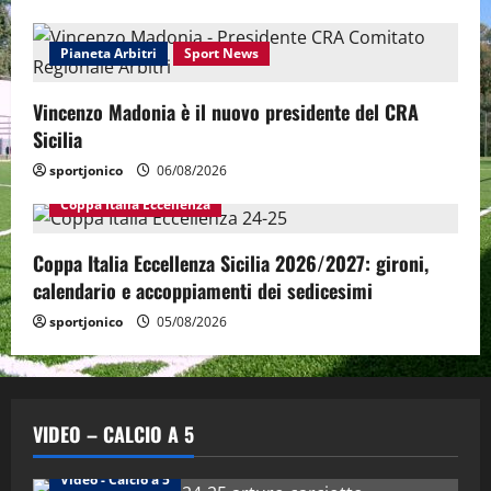
Pianeta Arbitri
Sport News
Vincenzo Madonia è il nuovo presidente del CRA
Sicilia
sportjonico
06/08/2026
Coppa Italia Eccellenza
Coppa Italia Eccellenza Sicilia 2026/2027: gironi,
calendario e accoppiamenti dei sedicesimi
sportjonico
05/08/2026
VIDEO – CALCIO A 5
Altri Sport
Calcio a 5 Maschile
PRIMO PIANO
Video - Calcio a 5