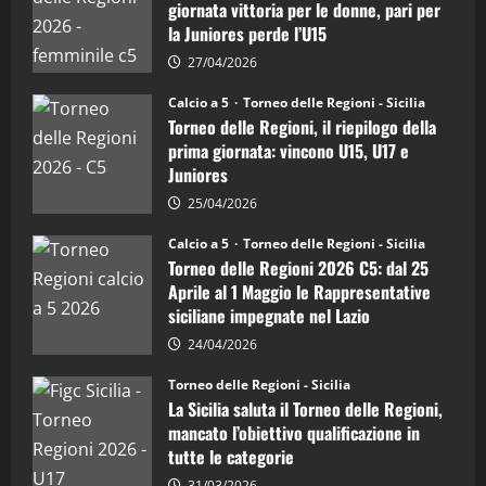
di
"SportEmpire" in Podcast
giornata vittoria per le donne, pari per
calcio
“SportEmpire” in Podcast: 26^ Puntata
la Juniores perde l’U15
a
5:
(Martedi 07 Aprile 2026)
la
27/04/2026
Sicilia
08/04/2026
5
Juniores
Calcio a 5
Torneo delle Regioni - Sicilia
è
Torneo delle Regioni, il riepilogo della
vicecampione
d’Italia
prima giornata: vincono U15, U17 e
Juniores
25/04/2026
Calcio a 5
Torneo delle Regioni - Sicilia
Torneo delle Regioni 2026 C5: dal 25
Aprile al 1 Maggio le Rappresentative
siciliane impegnate nel Lazio
24/04/2026
Torneo delle Regioni - Sicilia
La Sicilia saluta il Torneo delle Regioni,
mancato l’obiettivo qualificazione in
tutte le categorie
31/03/2026