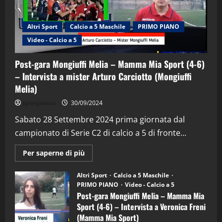
Altri Sport
Calcio a 5 Maschile
PRIMO PIANO
"SportEmpire" in Podcast
Sport News
Video - Calcio a 5
“SportEmpire” in Podcast: 29^ Puntata
(Martedi 28 Aprile 2026)
Post-gara Mongiuffi Melia – Mamma Mia Sport (4-6)
28/04/2026
2
– Intervista a mister Arturo Carciotto (Mongiuffi
Melia)
"SportEmpire" in Podcast
sportjonico
30/09/2024
“SportEmpire” in Podcast: 28^ Puntata
(Martedi 21 Aprile 2026)
Sabato 28 Settembre 2024 prima giornata dal
campionato di Serie C2 di calcio a 5 di fronte...
21/04/2026
3
Maggiori
Per saperne di più
informazioni
"SportEmpire" in Podcast
Sport News
su
“SportEmpire” in Podcast: 27^ Puntata
Post-
Altri Sport
Calcio a 5 Maschile
gara
(Martedi 14 Aprile 2026)
PRIMO PIANO
Video - Calcio a 5
Mongiuffi
Melia
Post-gara Mongiuffi Melia – Mamma Mia
15/04/2026
–
4
Sport (4-6) – Intervista a Veronica Freni
Mamma
Mia
(Mamma Mia Sport)
Sport