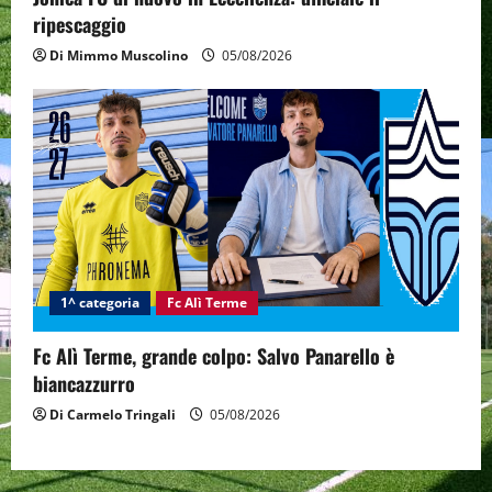
ripescaggio
Di Mimmo Muscolino
05/08/2026
1^ categoria
Fc Alì Terme
Fc Alì Terme, grande colpo: Salvo Panarello è
biancazzurro
Di Carmelo Tringali
05/08/2026