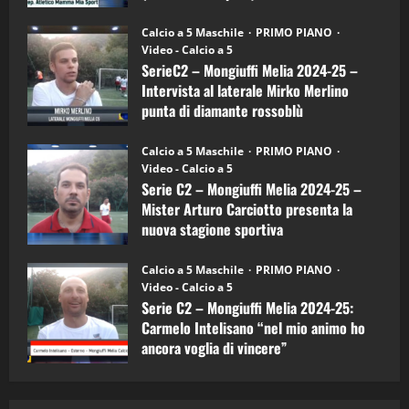
"SportEmpire" in Podcast
(4-
30/09/2024
6)
“SportEmpire” in Podcast: 26^ Puntata
Calcio a 5 Maschile
PRIMO PIANO
–
(Martedi 07 Aprile 2026)
Video - Calcio a 5
Intervista
a
SerieC2 – Mongiuffi Melia 2024-25 –
08/04/2026
mister
5
Intervista al laterale Mirko Merlino
Arturo
Carciotto
punta di diamante rossoblù
(Mongiuffi
Melia)
"SportEmpire" in Podcast
26/09/2024
“SportEmpire” in Podcast: 30^ Puntata
Calcio a 5 Maschile
PRIMO PIANO
(Martedi 05 Maggio 2026)
Video - Calcio a 5
Serie C2 – Mongiuffi Melia 2024-25 –
08/05/2026
1
Mister Arturo Carciotto presenta la
nuova stagione sportiva
"SportEmpire" in Podcast
Sport News
11/09/2024
“SportEmpire” in Podcast: 29^ Puntata
Calcio a 5 Maschile
PRIMO PIANO
(Martedi 28 Aprile 2026)
Video - Calcio a 5
Serie C2 – Mongiuffi Melia 2024-25:
28/04/2026
2
Carmelo Intelisano “nel mio animo ho
ancora voglia di vincere”
"SportEmpire" in Podcast
05/09/2024
“SportEmpire” in Podcast: 28^ Puntata
(Martedi 21 Aprile 2026)