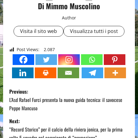
Di Mimmo Muscolino
Author
Visita il sito web
Visualizza tutti i post
Post Views:
2.087
P
Previous:
o
L’Asd Rafael Furci presenta la nuova guida tecnica: il savocese
Peppe Mancuso
s
Next:
t
“Record Storico” per il calcio della riviera jonica, per la prima
volta 5 squadre nel campionato di “promozione”