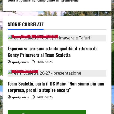
n
a
v
STORIE CORRELATE
i
Rubriche
Team Scaletta
g
Esperienza, carisma e tanta qualità: il ritorno di
a
Concy Primavera al Team Scaletta
sportjonico
26/07/2026
t
Team Scaletta
i
Team Scaletta, parla il DS Maio: “Non siamo più una
o
sorpresa, pronti a stupire ancora”
n
sportjonico
14/06/2026