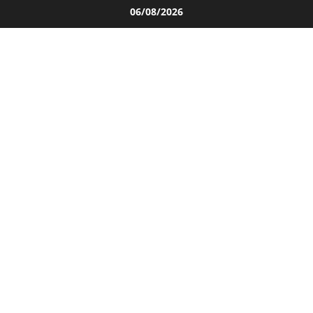
Salta
06/08/2026
al
contenuto