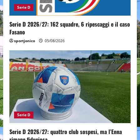
Serie D
o
n
Serie D 2026/27: 162 squadre, 6 ripescaggi e il caso
Fasano
sportjonico
05/08/2026
Serie D
Serie D 2026/27: quattro club sospesi, ma l’Enna
rimane fiduciosa