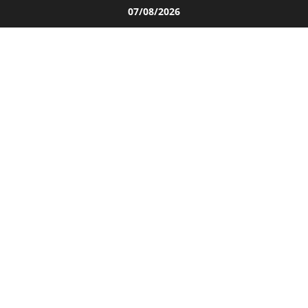
Salta
07/08/2026
al
contenuto