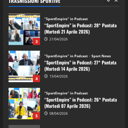
TRASMISSIONI SPORTIVE
28/04/2026
2
"SportEmpire" in Podcast
“SportEmpire” in Podcast: 28^ Puntata
(Martedi 21 Aprile 2026)
21/04/2026
3
"SportEmpire" in Podcast
Sport News
“SportEmpire” in Podcast: 27^ Puntata
(Martedi 14 Aprile 2026)
15/04/2026
4
"SportEmpire" in Podcast
“SportEmpire” in Podcast: 26^ Puntata
(Martedi 07 Aprile 2026)
08/04/2026
5