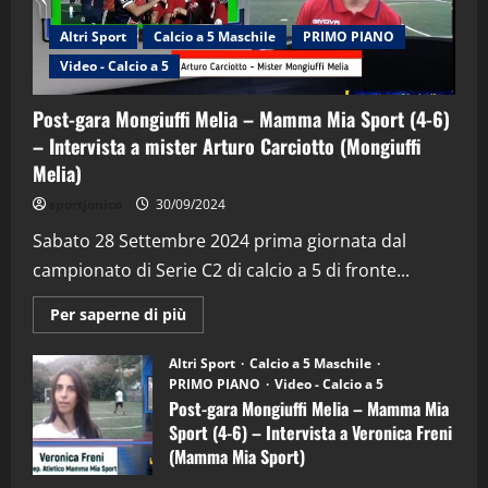
Altri Sport
Calcio a 5 Maschile
PRIMO PIANO
Video - Calcio a 5
Post-gara Mongiuffi Melia – Mamma Mia Sport (4-6)
– Intervista a mister Arturo Carciotto (Mongiuffi
Melia)
"SportEmpire" in Podcast
Sport News
sportjonico
30/09/2024
“SportEmpire” in Podcast: 29^ Puntata
(Martedi 28 Aprile 2026)
Sabato 28 Settembre 2024 prima giornata dal
campionato di Serie C2 di calcio a 5 di fronte...
28/04/2026
2
Maggiori
Per saperne di più
informazioni
"SportEmpire" in Podcast
su
“SportEmpire” in Podcast: 28^ Puntata
Post-
Altri Sport
Calcio a 5 Maschile
gara
(Martedi 21 Aprile 2026)
PRIMO PIANO
Video - Calcio a 5
Mongiuffi
Melia
Post-gara Mongiuffi Melia – Mamma Mia
21/04/2026
–
3
Sport (4-6) – Intervista a Veronica Freni
Mamma
Mia
(Mamma Mia Sport)
Sport
"SportEmpire" in Podcast
Sport News
(4-
30/09/2024