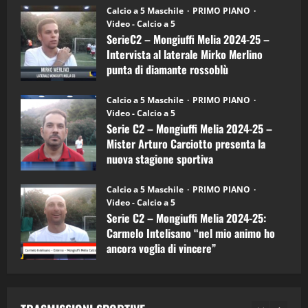
6)
“SportEmpire” in Podcast: 27^ Puntata
Calcio a 5 Maschile
PRIMO PIANO
–
(Martedi 14 Aprile 2026)
Video - Calcio a 5
Intervista
a
SerieC2 – Mongiuffi Melia 2024-25 –
15/04/2026
mister
4
Intervista al laterale Mirko Merlino
Arturo
Carciotto
punta di diamante rossoblù
(Mongiuffi
Melia)
"SportEmpire" in Podcast
26/09/2024
“SportEmpire” in Podcast: 26^ Puntata
Calcio a 5 Maschile
PRIMO PIANO
(Martedi 07 Aprile 2026)
Video - Calcio a 5
Serie C2 – Mongiuffi Melia 2024-25 –
08/04/2026
5
Mister Arturo Carciotto presenta la
nuova stagione sportiva
"SportEmpire" in Podcast
11/09/2024
“SportEmpire” in Podcast: 30^ Puntata
Calcio a 5 Maschile
PRIMO PIANO
(Martedi 05 Maggio 2026)
Video - Calcio a 5
Serie C2 – Mongiuffi Melia 2024-25:
08/05/2026
1
Carmelo Intelisano “nel mio animo ho
ancora voglia di vincere”
"SportEmpire" in Podcast
Sport News
05/09/2024
“SportEmpire” in Podcast: 29^ Puntata
(Martedi 28 Aprile 2026)