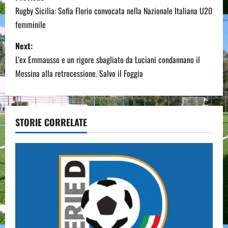
o
Rugby Sicilia: Sofia Florio convocata nella Nazionale Italiana U20
femminile
s
Next:
t
L’ex Emmausso e un rigore sbagliato da Luciani condannano il
n
Messina alla retrocessione. Salvo il Foggia
a
v
STORIE CORRELATE
i
g
a
t
i