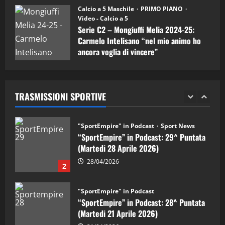
“SportEmpire” in Podcast: 30^ Puntata
Calcio a 5 Maschile
PRIMO PIANO
(Martedi 05 Maggio 2026)
Video - Calcio a 5
Serie C2 – Mongiuffi Melia 2024-25:
08/05/2026
1
Carmelo Intelisano “nel mio animo ho
ancora voglia di vincere”
"SportEmpire" in Podcast
Sport News
05/09/2024
“SportEmpire” in Podcast: 29^ Puntata
(Martedi 28 Aprile 2026)
TRASMISSIONI SPORTIVE
28/04/2026
2
"SportEmpire" in Podcast
“SportEmpire” in Podcast: 28^ Puntata
(Martedi 21 Aprile 2026)
21/04/2026
3
"SportEmpire" in Podcast
Sport News
“SportEmpire” in Podcast: 27^ Puntata
(Martedi 14 Aprile 2026)