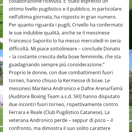
collaborazione ricevuta. E’ stato espresso un
ottimo livello pugilistico e il pubblico, in particolare
nell’ultima giornata, ha risposto in gran numero.
Per quanto riguarda i pugili, Crivello ha confermato
le sue indubbie qualità, anche se il messinese
Francesco Saporito lo ha messo mercoledì in seria
difficoltà. Mi piace sottolineare – conclude Donato
– la costante crescita della boxe femminile, che sta
guadagnando sempre più considerazione.”
Proprio le donne, con due combattimenti fuori
torneo, hanno chiuso la Kermesse di boxe. Le
messinesi Marilena Andronico e Dafne Arena/Famà
(Auditore Boxing Team a.s.d. SKI) hanno disputato
due incontri fuori torneo, rispettivamente contro
Ferrara e Reale (Club Pugilistico Catanese). La
veterana Andronico perde – seppur di poco – il
confronto, ma dimostra il suo solito carattere