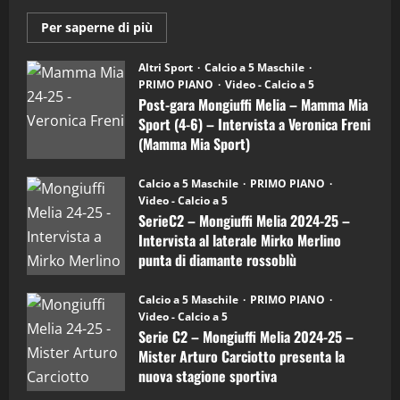
Maggiori
Per saperne di più
informazioni
"SportEmpire" in Podcast
su
“SportEmpire” in Podcast: 28^ Puntata
Post-
Altri Sport
Calcio a 5 Maschile
gara
(Martedi 21 Aprile 2026)
PRIMO PIANO
Video - Calcio a 5
Mongiuffi
Melia
Post-gara Mongiuffi Melia – Mamma Mia
21/04/2026
–
3
Sport (4-6) – Intervista a Veronica Freni
Mamma
Mia
(Mamma Mia Sport)
Sport
"SportEmpire" in Podcast
Sport News
(4-
30/09/2024
6)
“SportEmpire” in Podcast: 27^ Puntata
Calcio a 5 Maschile
PRIMO PIANO
–
(Martedi 14 Aprile 2026)
Video - Calcio a 5
Intervista
a
SerieC2 – Mongiuffi Melia 2024-25 –
15/04/2026
mister
4
Intervista al laterale Mirko Merlino
Arturo
Carciotto
punta di diamante rossoblù
(Mongiuffi
Melia)
"SportEmpire" in Podcast
26/09/2024
“SportEmpire” in Podcast: 26^ Puntata
Calcio a 5 Maschile
PRIMO PIANO
(Martedi 07 Aprile 2026)
Video - Calcio a 5
Serie C2 – Mongiuffi Melia 2024-25 –
08/04/2026
5
Mister Arturo Carciotto presenta la
nuova stagione sportiva
"SportEmpire" in Podcast
11/09/2024