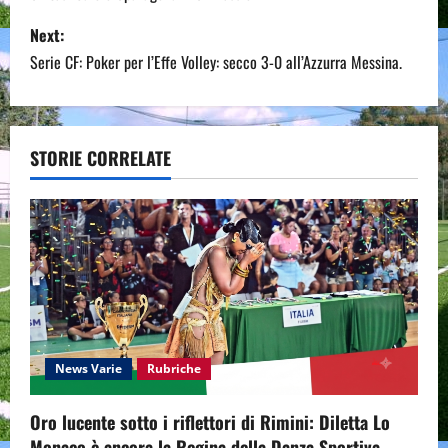
s
Next:
Serie CF: Poker per l’Effe Volley: secco 3-0 all’Azzurra Messina.
t
n
a
STORIE CORRELATE
v
i
g
a
t
News Varie
Rubriche
i
Oro lucente sotto i riflettori di Rimini: Diletta Lo
Monaco è ancora la Regina della Danza Sportiva