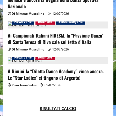
o
Nazionale
n
Di Mimmo Muscolino
12/07/2026
News Varie
Rubriche
Senza categoria
Ai Campionati Italiani FIDESM, la “Passione Danza”
di Santa Teresa di Riva sale sul tetto d’Italia
Di Mimmo Muscolino
12/07/2026
News Varie
Rubriche
A Rimini la “Diletta Dance Academy” vince ancora.
Le “Star Ladies” si tingono di Argento!
Rosa Anna Salsa
09/07/2026
RISULTATI CALCIO