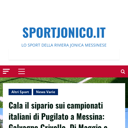
SPORTJONICO.IT
LO SPORT DELLA RIVIERA JONICA MESSINESE
Menu
principale
Altri Sport
News Varie
Cala il sipario sui campionati
italiani di Pugilato a Messina:
Galvagno Crivello, Di Maggio e