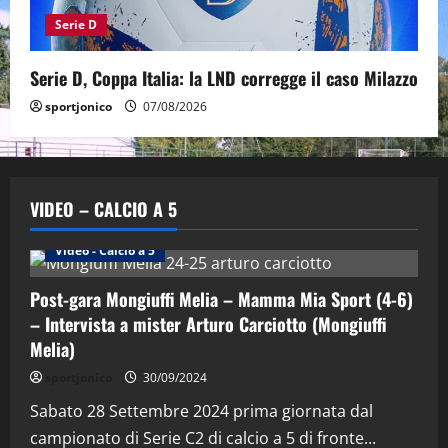
Serie D
Serie D, Coppa Italia: la LND corregge il caso Milazzo
sportjonico
07/08/2026
VIDEO – CALCIO A 5
Altri Sport
Calcio a 5 Maschile
PRIMO PIANO
Video - Calcio a 5
Post-gara Mongiuffi Melia – Mamma Mia Sport (4-6)
– Intervista a mister Arturo Carciotto (Mongiuffi
Melia)
"SportEmpire" in Podcast
Sport News
sportjonico
30/09/2024
“SportEmpire” in Podcast: 29^ Puntata
(Martedi 28 Aprile 2026)
Sabato 28 Settembre 2024 prima giornata dal
campionato di Serie C2 di calcio a 5 di fronte...
28/04/2026
2