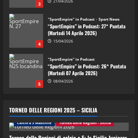
15/04/2026
4
"SportEmpire" in Podcast
“SportEmpire” in Podcast: 26^ Puntata
(Martedi 07 Aprile 2026)
08/04/2026
5
"SportEmpire" in Podcast
“SportEmpire” in Podcast: 30^ Puntata
(Martedi 05 Maggio 2026)
08/05/2026
1
"SportEmpire" in Podcast
Sport News
“SportEmpire” in Podcast: 29^ Puntata
TORNEO DELLE REGIONI 2025 – SICILIA
(Martedi 28 Aprile 2026)
28/04/2026
Calcio a 5 Maschile
Torneo delle Regioni - Sicilia
2
Torneo delle Regioni di calcio a 5: la Sicilia Juniores