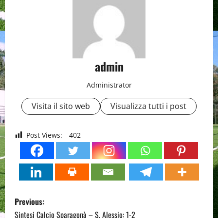
admin
Administrator
Visita il sito web
Visualizza tutti i post
Post Views:
402
P
Previous:
o
Sintesi Calcio Sparagonà – S. Alessio: 1-2