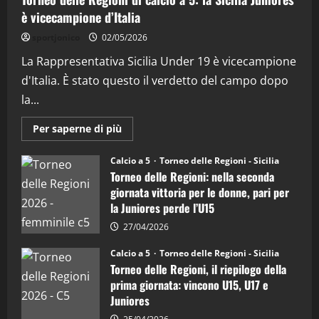
"SportEmpire" in Podcast
è vicecampione d’Italia
“SportEmpire” in Podcast: 28^ Puntata
(Martedi 21 Aprile 2026)
sportjonico
02/05/2026
21/04/2026
La Rappresentativa Sicilia Under 19 è vicecampione
3
d'Italia. È stato questo il verdetto del campo dopo
"SportEmpire" in Podcast
Sport News
la...
“SportEmpire” in Podcast: 27^ Puntata
(Martedi 14 Aprile 2026)
Maggiori
Per saperne di più
informazioni
15/04/2026
su
4
Torneo
Calcio a 5
Torneo delle Regioni - Sicilia
delle
Torneo delle Regioni: nella seconda
Regioni
di
"SportEmpire" in Podcast
giornata vittoria per le donne, pari per
calcio
“SportEmpire” in Podcast: 26^ Puntata
la Juniores perde l’U15
a
5:
(Martedi 07 Aprile 2026)
la
27/04/2026
Sicilia
08/04/2026
5
Juniores
Calcio a 5
Torneo delle Regioni - Sicilia
è
Torneo delle Regioni, il riepilogo della
vicecampione
d’Italia
prima giornata: vincono U15, U17 e
Juniores