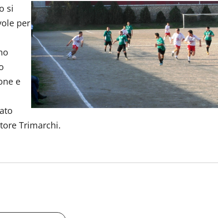
o si
vole per
no
o
ione e
.
tato
atore Trimarchi.