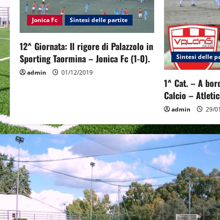
i
Jonica Fc
Sintesi delle partite
g
12^ Giornata: Il rigore di Palazzolo in
a
Sporting Taormina – Jonica Fc (1-0).
Sintesi delle p
admin
01/12/2019
t
1^ Cat. – A bor
Calcio – Atleti
i
admin
29/0
o
n