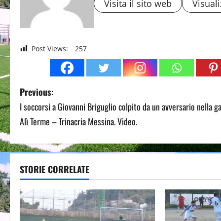
Visita il sito web
Visuali
Post Views:
257
P
Previous:
I soccorsi a Giovanni Briguglio colpito da un avversario nella g
o
Alì Terme – Trinacria Messina. Video.
s
t
STORIE CORRELATE
n
a
v