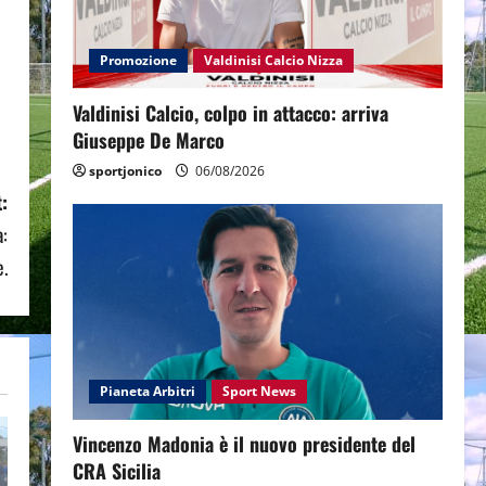
Promozione
Valdinisi Calcio Nizza
Valdinisi Calcio, colpo in attacco: arriva
Giuseppe De Marco
sportjonico
06/08/2026
:
a:
e.
Pianeta Arbitri
Sport News
Vincenzo Madonia è il nuovo presidente del
CRA Sicilia