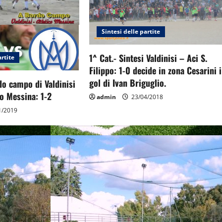
Sintesi delle partite
1^ Cat.- Sintesi Valdinisi – Aci S.
artite
Filippo: 1-0 decide in zona Cesarini i
gol di Ivan Briguglio.
do campo di Valdinisi
co Messina: 1-2
admin
23/04/2018
1/2019