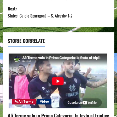
s
Next:
Sintesi Calcio Sparagonà – S. Alessio: 1-2
t
n
a
STORIE CORRELATE
v
i
g
a
t
Fc Alì Terme
Video
i
Alì Terme vola in Prima Categoria: la festa al triplice