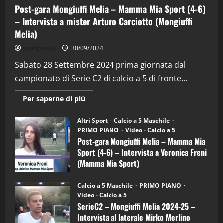
(Martedi 28 Aprile 2026)
Post-gara Mongiuffi Melia – Mamma Mia Sport (4-6)
28/04/2026
2
– Intervista a mister Arturo Carciotto (Mongiuffi
Melia)
"SportEmpire" in Podcast
sportjonico
30/09/2024
“SportEmpire” in Podcast: 28^ Puntata
(Martedi 21 Aprile 2026)
Sabato 28 Settembre 2024 prima giornata dal
campionato di Serie C2 di calcio a 5 di fronte...
21/04/2026
3
Maggiori
Per saperne di più
informazioni
"SportEmpire" in Podcast
Sport News
su
“SportEmpire” in Podcast: 27^ Puntata
Post-
Altri Sport
Calcio a 5 Maschile
gara
(Martedi 14 Aprile 2026)
PRIMO PIANO
Video - Calcio a 5
Mongiuffi
Melia
Post-gara Mongiuffi Melia – Mamma Mia
15/04/2026
–
4
Sport (4-6) – Intervista a Veronica Freni
Mamma
Mia
(Mamma Mia Sport)
Sport
"SportEmpire" in Podcast
(4-
30/09/2024
6)
“SportEmpire” in Podcast: 26^ Puntata
Calcio a 5 Maschile
PRIMO PIANO
–
(Martedi 07 Aprile 2026)
Video - Calcio a 5
Intervista
a
SerieC2 – Mongiuffi Melia 2024-25 –
08/04/2026
mister
5
Intervista al laterale Mirko Merlino
Arturo