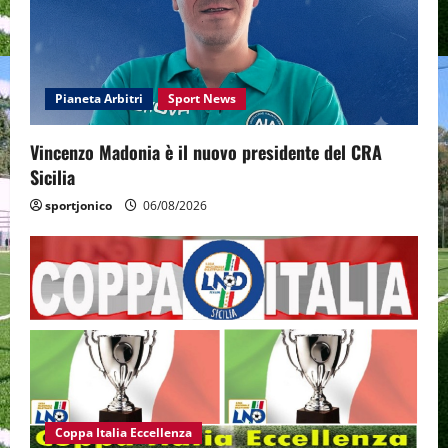
Pianeta Arbitri
Sport News
Vincenzo Madonia è il nuovo presidente del CRA
Sicilia
sportjonico
06/08/2026
Coppa Italia Eccellenza