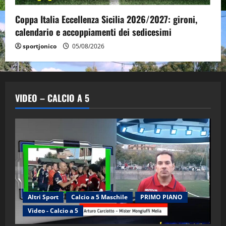
Coppa Italia Eccellenza Sicilia 2026/2027: gironi,
calendario e accoppiamenti dei sedicesimi
sportjonico
05/08/2026
VIDEO – CALCIO A 5
Altri Sport
Calcio a 5 Maschile
PRIMO PIANO
"SportEmpire" in Podcast
Sport News
Video - Calcio a 5
“SportEmpire” in Podcast: 29^ Puntata