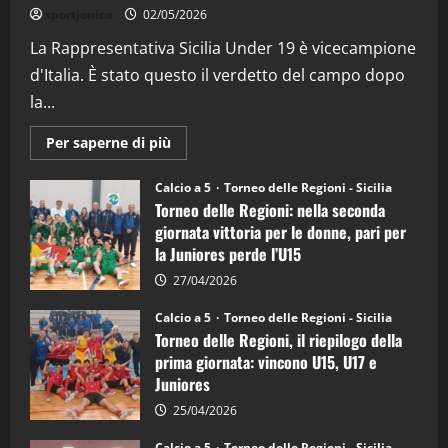
sportjonico
02/05/2026
La Rappresentativa Sicilia Under 19 è vicecampione
d'Italia. È stato questo il verdetto del campo dopo
la...
Maggiori
Per saperne di più
informazioni
su
Torneo
Calcio a 5
Torneo delle Regioni - Sicilia
delle
Torneo delle Regioni: nella seconda
Regioni
di
giornata vittoria per le donne, pari per
calcio
la Juniores perde l’U15
a
5:
la
27/04/2026
Sicilia
Juniores
Calcio a 5
Torneo delle Regioni - Sicilia
è
Torneo delle Regioni, il riepilogo della
vicecampione
d’Italia
prima giornata: vincono U15, U17 e
Juniores
25/04/2026
Calcio a 5
Torneo delle Regioni - Sicilia