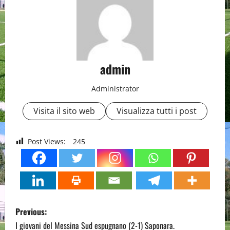
admin
Administrator
Visita il sito web
Visualizza tutti i post
Post Views:
245
P
Previous:
o
I giovani del Messina Sud espugnano (2-1) Saponara.