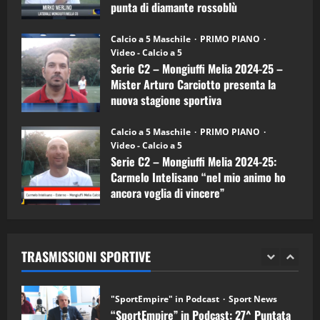
Carciotto
punta di diamante rossoblù
(Mongiuffi
Melia)
"SportEmpire" in Podcast
26/09/2024
“SportEmpire” in Podcast: 30^ Puntata
Calcio a 5 Maschile
PRIMO PIANO
(Martedi 05 Maggio 2026)
Video - Calcio a 5
Serie C2 – Mongiuffi Melia 2024-25 –
08/05/2026
1
Mister Arturo Carciotto presenta la
nuova stagione sportiva
"SportEmpire" in Podcast
Sport News
11/09/2024
“SportEmpire” in Podcast: 29^ Puntata
Calcio a 5 Maschile
PRIMO PIANO
(Martedi 28 Aprile 2026)
Video - Calcio a 5
Serie C2 – Mongiuffi Melia 2024-25:
28/04/2026
2
Carmelo Intelisano “nel mio animo ho
ancora voglia di vincere”
"SportEmpire" in Podcast
05/09/2024
“SportEmpire” in Podcast: 28^ Puntata
(Martedi 21 Aprile 2026)
TRASMISSIONI SPORTIVE
21/04/2026
3
"SportEmpire" in Podcast
Sport News
“SportEmpire” in Podcast: 27^ Puntata