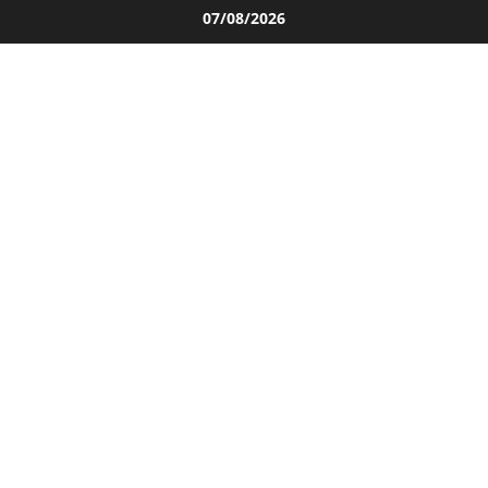
Salta
07/08/2026
al
contenuto