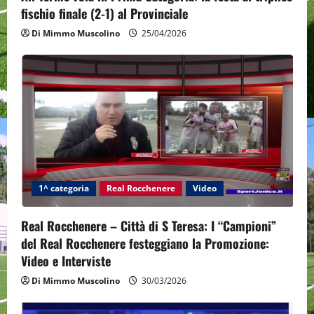
o
fischio finale (2-1) al Provinciale
n
Di Mimmo Muscolino
25/04/2026
1^ categoria
Real Rocchenere
Video
Real Rocchenere – Città di S Teresa: I “Campioni”
del Real Rocchenere festeggiano la Promozione:
Video e Interviste
Di Mimmo Muscolino
30/03/2026