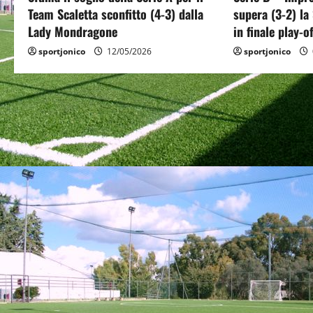
Team Scaletta sconfitto (4-3) dalla
supera (3-2) la
t
Lady Mondragone
in finale play-of
i
sportjonico
12/05/2026
sportjonico
o
n