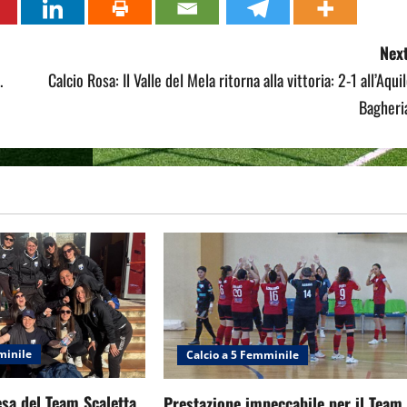
Next
.
Calcio Rosa: Il Valle del Mela ritorna alla vittoria: 2-1 all’Aqui
Bagheri
minile
Calcio a 5 Femminile
sa del Team Scaletta
Prestazione impeccabile per il Team