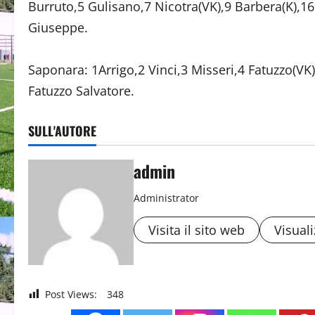
Burruto,5 Gulisano,7 Nicotra(VK),9 Barbera(K),1
Giuseppe.
Saponara: 1Arrigo,2 Vinci,3 Misseri,4 Fatuzzo(VK),
Fatuzzo Salvatore.
SULL'AUTORE
admin
Administrator
Visita il sito web
Visuali
Post Views:
348