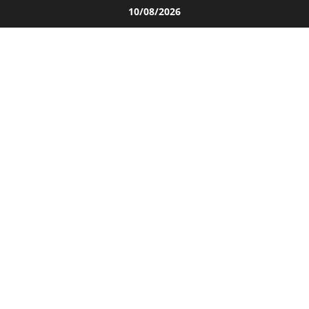
Salta
10/08/2026
al
contenuto