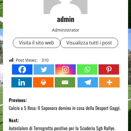
admin
Administrator
Visita il sito web
Visualizza tutti i post
Post Views:
310
P
Previous:
o
Calcio a 5 Rosa: Il Saponara domina in casa della Desport Gaggi.
s
Next:
Autoslalom di Torregrotta positivo per la Scuderia Sgb Rallye.