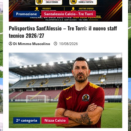
Promozione
Santalessio Calcio - Tre Torri
Polisportiva Sant’Alessio – Tre Torri: il nuovo staff
tecnico 2026/27
Di Mimmo Muscolino
10/08/2026
2^ categoria
Nizza Calcio