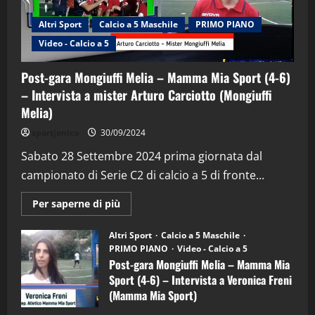
Altri Sport
Calcio a 5 Maschile
PRIMO PIANO
Video - Calcio a 5
Post-gara Mongiuffi Melia – Mamma Mia Sport (4-6)
– Intervista a mister Arturo Carciotto (Mongiuffi
Melia)
"SportEmpire" in Podcast
Sport News
sportjonico
30/09/2024
“SportEmpire” in Podcast: 29^ Puntata
(Martedi 28 Aprile 2026)
Sabato 28 Settembre 2024 prima giornata dal
campionato di Serie C2 di calcio a 5 di fronte...
28/04/2026
2
Maggiori
Per saperne di più
informazioni
"SportEmpire" in Podcast
su
“SportEmpire” in Podcast: 28^ Puntata
Post-
Altri Sport
Calcio a 5 Maschile
gara
(Martedi 21 Aprile 2026)
PRIMO PIANO
Video - Calcio a 5
Mongiuffi
Melia
Post-gara Mongiuffi Melia – Mamma Mia
21/04/2026
–
3
Sport (4-6) – Intervista a Veronica Freni
Mamma
Mia
(Mamma Mia Sport)
Sport
"SportEmpire" in Podcast
Sport News
(4-
30/09/2024