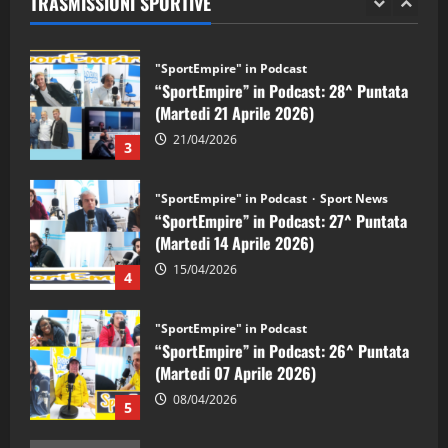
TRASMISSIONI SPORTIVE
28/04/2026
2
"SportEmpire" in Podcast
“SportEmpire” in Podcast: 28^ Puntata
(Martedi 21 Aprile 2026)
21/04/2026
3
"SportEmpire" in Podcast
Sport News
“SportEmpire” in Podcast: 27^ Puntata
(Martedi 14 Aprile 2026)
15/04/2026
4
"SportEmpire" in Podcast
“SportEmpire” in Podcast: 26^ Puntata
(Martedi 07 Aprile 2026)
08/04/2026
5