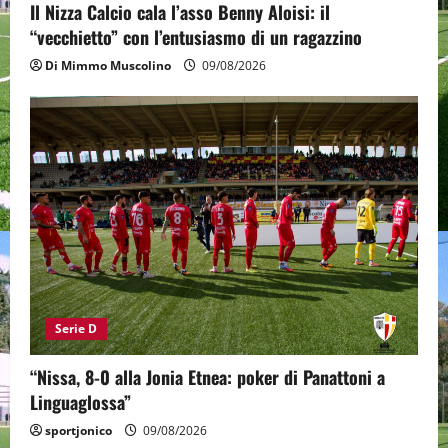
Il Nizza Calcio cala l’asso Benny Aloisi: il
“vecchietto” con l’entusiasmo di un ragazzino
Di Mimmo Muscolino
09/08/2026
Serie D
“Nissa, 8-0 alla Jonia Etnea: poker di Panattoni a
Linguaglossa”
sportjonico
09/08/2026