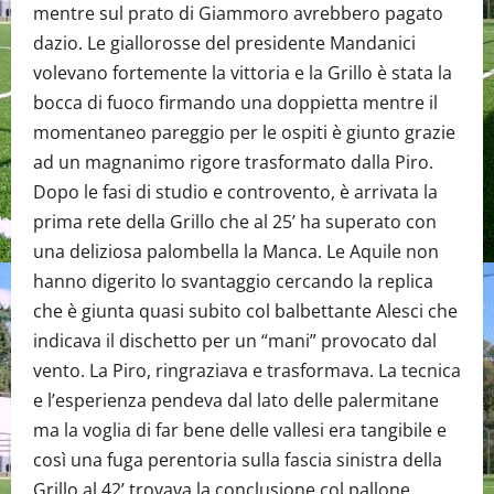
mentre sul prato di Giammoro avrebbero pagato
dazio. Le giallorosse del presidente Mandanici
volevano fortemente la vittoria e la Grillo è stata la
bocca di fuoco firmando una doppietta mentre il
momentaneo pareggio per le ospiti è giunto grazie
ad un magnanimo rigore trasformato dalla Piro.
Dopo le fasi di studio e controvento, è arrivata la
prima rete della Grillo che al 25’ ha superato con
una deliziosa palombella la Manca. Le Aquile non
hanno digerito lo svantaggio cercando la replica
che è giunta quasi subito col balbettante Alesci che
indicava il dischetto per un “mani” provocato dal
vento. La Piro, ringraziava e trasformava. La tecnica
e l’esperienza pendeva dal lato delle palermitane
ma la voglia di far bene delle vallesi era tangibile e
così una fuga perentoria sulla fascia sinistra della
Grillo al 42’ trovava la conclusione col pallone