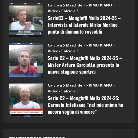
6)
“SportEmpire” in Podcast: 27^ Puntata
Calcio a 5 Maschile
PRIMO PIANO
–
(Martedi 14 Aprile 2026)
Video - Calcio a 5
Intervista
a
SerieC2 – Mongiuffi Melia 2024-25 –
15/04/2026
mister
4
Intervista al laterale Mirko Merlino
Arturo
Carciotto
punta di diamante rossoblù
(Mongiuffi
Melia)
"SportEmpire" in Podcast
26/09/2024
“SportEmpire” in Podcast: 26^ Puntata
Calcio a 5 Maschile
PRIMO PIANO
(Martedi 07 Aprile 2026)
Video - Calcio a 5
Serie C2 – Mongiuffi Melia 2024-25 –
08/04/2026
5
Mister Arturo Carciotto presenta la
nuova stagione sportiva
"SportEmpire" in Podcast
11/09/2024
“SportEmpire” in Podcast: 30^ Puntata
Calcio a 5 Maschile
PRIMO PIANO
(Martedi 05 Maggio 2026)
Video - Calcio a 5
Serie C2 – Mongiuffi Melia 2024-25:
08/05/2026
1
Carmelo Intelisano “nel mio animo ho
ancora voglia di vincere”
"SportEmpire" in Podcast
Sport News
05/09/2024
“SportEmpire” in Podcast: 29^ Puntata
(Martedi 28 Aprile 2026)