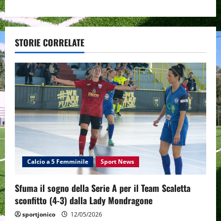
t
n
a
STORIE CORRELATE
v
i
g
a
t
Calcio a 5 Femminile
Sport News
i
o
Sfuma il sogno della Serie A per il Team Scaletta
sconfitto (4-3) dalla Lady Mondragone
n
sportjonico
12/05/2026