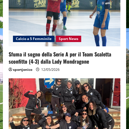
g
a
t
Calcio a 5 Femminile
Sport News
i
o
Sfuma il sogno della Serie A per il Team Scaletta
sconfitto (4-3) dalla Lady Mondragone
n
sportjonico
12/05/2026