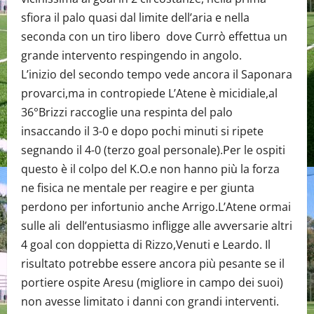
sfiora il palo quasi dal limite dell’aria e nella
seconda con un tiro libero dove Currò effettua un
grande intervento respingendo in angolo.
L’inizio del secondo tempo vede ancora il Saponara
provarci,ma in contropiede L’Atene è micidiale,al
36°Brizzi raccoglie una respinta del palo
insaccando il 3-0 e dopo pochi minuti si ripete
segnando il 4-0 (terzo goal personale).Per le ospiti
questo è il colpo del K.O.e non hanno più la forza
ne fisica ne mentale per reagire e per giunta
perdono per infortunio anche Arrigo.L’Atene ormai
sulle ali dell’entusiasmo infligge alle avversarie altri
4 goal con doppietta di Rizzo,Venuti e Leardo. Il
risultato potrebbe essere ancora più pesante se il
portiere ospite Aresu (migliore in campo dei suoi)
non avesse limitato i danni con grandi interventi.