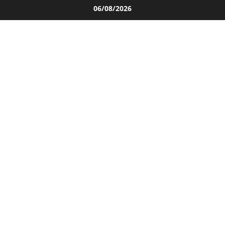
Salta
06/08/2026
al
contenuto