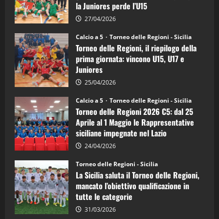
la Juniores perde l’U15
a
5:
la
27/04/2026
Sicilia
Juniores
Calcio a 5
Torneo delle Regioni - Sicilia
è
Torneo delle Regioni, il riepilogo della
vicecampione
d’Italia
prima giornata: vincono U15, U17 e
Juniores
25/04/2026
Calcio a 5
Torneo delle Regioni - Sicilia
Torneo delle Regioni 2026 C5: dal 25
Aprile al 1 Maggio le Rappresentative
siciliane impegnate nel Lazio
24/04/2026
Torneo delle Regioni - Sicilia
La Sicilia saluta il Torneo delle Regioni,
mancato l’obiettivo qualificazione in
tutte le categorie
31/03/2026