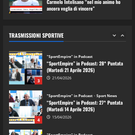
Carmelo Intelisano “nel mio animo ho
ancora voglia di vincere”
"SportEmpire" in Podcast
Sport News
05/09/2024
“SportEmpire” in Podcast: 29^ Puntata
(Martedi 28 Aprile 2026)
TRASMISSIONI SPORTIVE
28/04/2026
2
"SportEmpire" in Podcast
“SportEmpire” in Podcast: 28^ Puntata
(Martedi 21 Aprile 2026)
21/04/2026
3
"SportEmpire" in Podcast
Sport News
“SportEmpire” in Podcast: 27^ Puntata
(Martedi 14 Aprile 2026)
15/04/2026
4
"SportEmpire" in Podcast