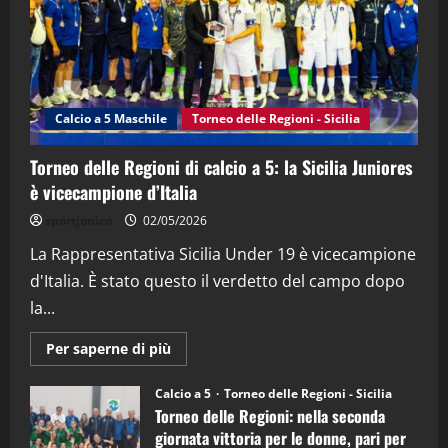
21/04/2026
3
"SportEmpire" in Podcast
Sport News
“SportEmpire” in Podcast: 27^ Puntata
(Martedi 14 Aprile 2026)
Calcio a 5 Maschile
Torneo delle Regioni - Sicilia
15/04/2026
4
Torneo delle Regioni di calcio a 5: la Sicilia Juniores
è vicecampione d’Italia
"SportEmpire" in Podcast
“SportEmpire” in Podcast: 26^ Puntata
sportjonico
02/05/2026
(Martedi 07 Aprile 2026)
La Rappresentativa Sicilia Under 19 è vicecampione
08/04/2026
5
d'Italia. È stato questo il verdetto del campo dopo
la...
Maggiori
Per saperne di più
informazioni
su
Torneo
Calcio a 5
Torneo delle Regioni - Sicilia
delle
Torneo delle Regioni: nella seconda
Regioni
di
giornata vittoria per le donne, pari per
calcio