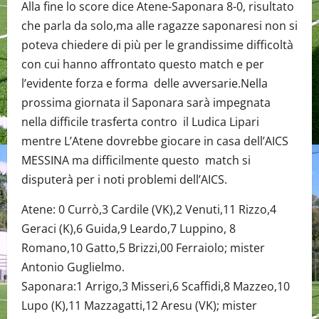
Alla fine lo score dice Atene-Saponara 8-0, risultato
che parla da solo,ma alle ragazze saponaresi non si
poteva chiedere di più per le grandissime difficoltà
con cui hanno affrontato questo match e per
l’evidente forza e forma delle avversarie.Nella
prossima giornata il Saponara sarà impegnata
nella difficile trasferta contro il Ludica Lipari
mentre L’Atene dovrebbe giocare in casa dell’AICS
MESSINA ma difficilmente questo match si
disputerà per i noti problemi dell’AICS.
Atene: 0 Currò,3 Cardile (VK),2 Venuti,11 Rizzo,4
Geraci (K),6 Guida,9 Leardo,7 Luppino, 8
Romano,10 Gatto,5 Brizzi,00 Ferraiolo; mister
Antonio Guglielmo.
Saponara:1 Arrigo,3 Misseri,6 Scaffidi,8 Mazzeo,10
Lupo (K),11 Mazzagatti,12 Aresu (VK); mister