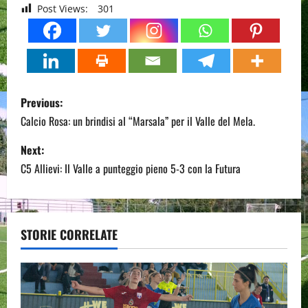
Post Views:
301
P
Previous:
o
Calcio Rosa: un brindisi al “Marsala” per il Valle del Mela.
s
Next:
C5 Allievi: Il Valle a punteggio pieno 5-3 con la Futura
t
n
a
STORIE CORRELATE
v
i