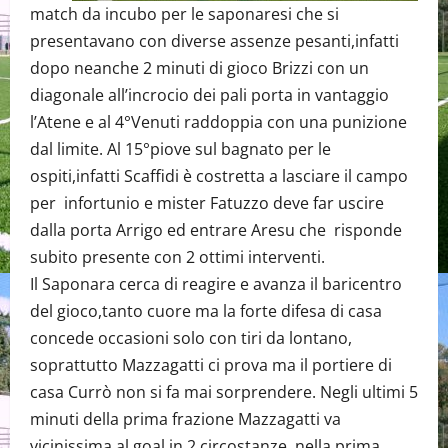
match da incubo per le saponaresi che si
presentavano con diverse assenze pesanti,infatti
dopo neanche 2 minuti di gioco Brizzi con un
diagonale all’incrocio dei pali porta in vantaggio
l’Atene e al 4°Venuti raddoppia con una punizione
dal limite. Al 15°piove sul bagnato per le
ospiti,infatti Scaffidi è costretta a lasciare il campo
per infortunio e mister Fatuzzo deve far uscire
dalla porta Arrigo ed entrare Aresu che risponde
subito presente con 2 ottimi interventi.
Il Saponara cerca di reagire e avanza il baricentro
del gioco,tanto cuore ma la forte difesa di casa
concede occasioni solo con tiri da lontano,
soprattutto Mazzagatti ci prova ma il portiere di
casa Currò non si fa mai sorprendere. Negli ultimi 5
minuti della prima frazione Mazzagatti va
vicinissima al goal in 2 circostanze, nella prima