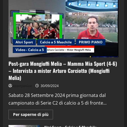
Altri Sport
Calcio a 5 Maschile
PRIMO PIANO
Video - Calcio a 5
Post-gara Mongiuffi Melia – Mamma Mia Sport (4-6)
– Intervista a mister Arturo Carciotto (Mongiuffi
Melia)
"SportEmpire" in Podcast
Sport News
sportjonico
30/09/2024
“SportEmpire” in Podcast: 29^ Puntata
(Martedi 28 Aprile 2026)
Sabato 28 Settembre 2024 prima giornata dal
campionato di Serie C2 di calcio a 5 di fronte...
28/04/2026
2
Maggiori
Per saperne di più
informazioni
"SportEmpire" in Podcast
su
“SportEmpire” in Podcast: 28^ Puntata
Post-