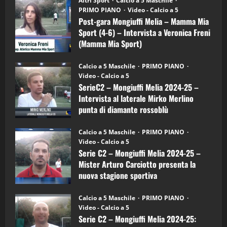
Altri Sport
Calcio a 5 Maschile
gara
(Martedi 21 Aprile 2026)
PRIMO PIANO
Video - Calcio a 5
Mongiuffi
Melia
Post-gara Mongiuffi Melia – Mamma Mia
21/04/2026
–
3
Sport (4-6) – Intervista a Veronica Freni
Mamma
Mia
(Mamma Mia Sport)
Sport
"SportEmpire" in Podcast
Sport News
(4-
30/09/2024
6)
“SportEmpire” in Podcast: 27^ Puntata
Calcio a 5 Maschile
PRIMO PIANO
–
(Martedi 14 Aprile 2026)
Video - Calcio a 5
Intervista
a
SerieC2 – Mongiuffi Melia 2024-25 –
15/04/2026
mister
4
Intervista al laterale Mirko Merlino
Arturo
Carciotto
punta di diamante rossoblù
(Mongiuffi
Melia)
"SportEmpire" in Podcast
26/09/2024
“SportEmpire” in Podcast: 26^ Puntata
Calcio a 5 Maschile
PRIMO PIANO
(Martedi 07 Aprile 2026)
Video - Calcio a 5
Serie C2 – Mongiuffi Melia 2024-25 –
08/04/2026
5
Mister Arturo Carciotto presenta la
nuova stagione sportiva
"SportEmpire" in Podcast
11/09/2024
“SportEmpire” in Podcast: 30^ Puntata
Calcio a 5 Maschile
PRIMO PIANO
(Martedi 05 Maggio 2026)
Video - Calcio a 5
Serie C2 – Mongiuffi Melia 2024-25:
08/05/2026
1