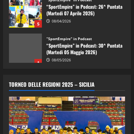
“SportEmpire” in Podcast: 26^ Puntata
(Martedi 07 Aprile 2026)
08/04/2026
5
"SportEmpire" in Podcast
“SportEmpire” in Podcast: 30^ Puntata
(Martedi 05 Maggio 2026)
08/05/2026
1
"SportEmpire" in Podcast
Sport News
“SportEmpire” in Podcast: 29^ Puntata
TORNEO DELLE REGIONI 2025 – SICILIA
(Martedi 28 Aprile 2026)
28/04/2026
2
"SportEmpire" in Podcast
“SportEmpire” in Podcast: 28^ Puntata
(Martedi 21 Aprile 2026)