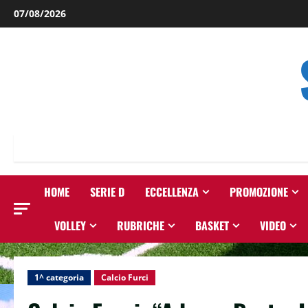
Salta
07/08/2026
al
contenuto
HOME
SERIE D
ECCELLENZA
PROMOZIONE
VOLLEY
RUBRICHE
BASKET
VIDEO
1^ categoria
Calcio Furci