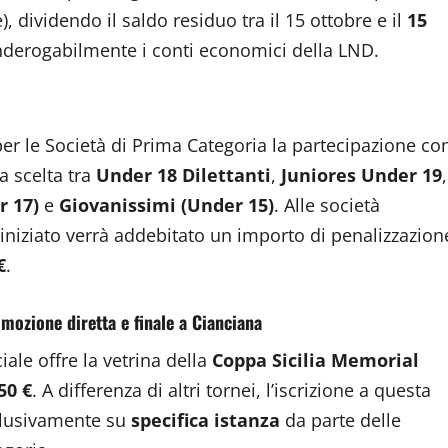
 dividendo il saldo residuo tra il 15 ottobre e il
15
inderogabilmente i conti economici della LND.
per le Società di Prima Categoria la partecipazione co
a scelta tra
Under 18 Dilettanti
,
Juniores Under 19
,
r 17)
e
Giovanissimi (Under 15)
. Alle società
niziato verrà addebitato un importo di penalizzazion
€
.
omozione diretta e finale a Cianciana
ciale offre la vetrina della
Coppa Sicilia Memorial
50 €
. A differenza di altri tornei, l’iscrizione a questa
clusivamente su
specifica istanza
da parte delle