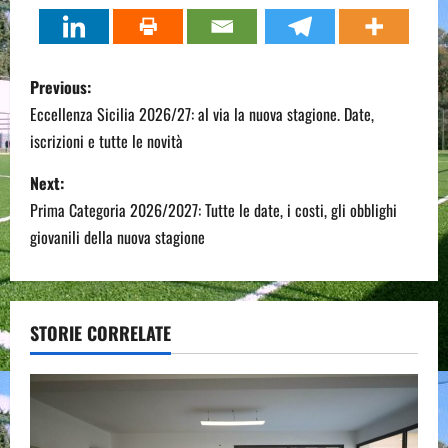
P
Previous:
o
Eccellenza Sicilia 2026/27: al via la nuova stagione. Date,
iscrizioni e tutte le novità
s
Next:
t
Prima Categoria 2026/2027: Tutte le date, i costi, gli obblighi
n
giovanili della nuova stagione
a
v
STORIE CORRELATE
i
g