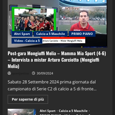
Altri Sport
Calcio a 5 Maschile
PRIMO PIANO
Video - Calcio a 5
Post-gara Mongiuffi Melia – Mamma Mia Sport (4-6)
– Intervista a mister Arturo Carciotto (Mongiuffi
Melia)
"SportEmpire" in Podcast
Sport News
sportjonico
30/09/2024
“SportEmpire” in Podcast: 29^ Puntata
(Martedi 28 Aprile 2026)
Sabato 28 Settembre 2024 prima giornata dal
campionato di Serie C2 di calcio a 5 di fronte...
28/04/2026
2
Maggiori
Per saperne di più
informazioni
"SportEmpire" in Podcast
su
“SportEmpire” in Podcast: 28^ Puntata
Post-
Altri Sport
Calcio a 5 Maschile
gara