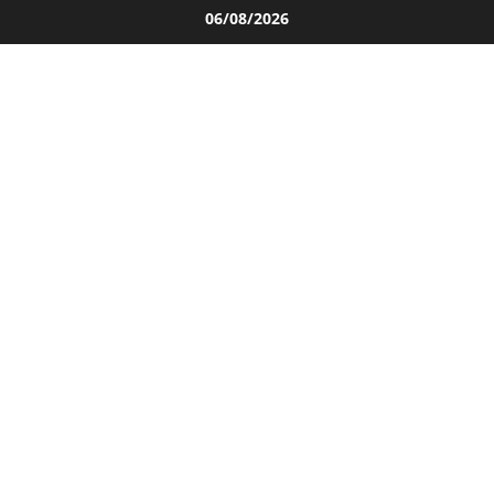
Salta
06/08/2026
al
contenuto