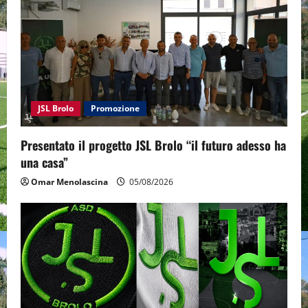
a
t
i
o
JSL Brolo
Promozione
n
Presentato il progetto JSL Brolo “il futuro adesso ha
una casa”
Omar Menolascina
05/08/2026