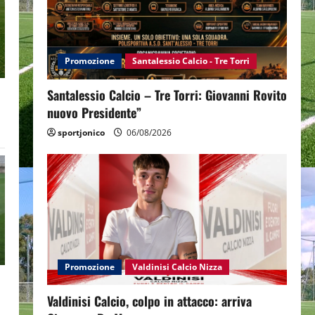
Promozione
Santalessio Calcio - Tre Torri
Santalessio Calcio – Tre Torri: Giovanni Rovito
nuovo Presidente”
sportjonico
06/08/2026
Promozione
Valdinisi Calcio Nizza
Valdinisi Calcio, colpo in attacco: arriva