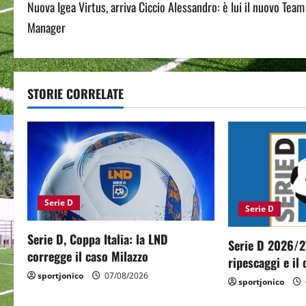
Nuova Igea Virtus, arriva Ciccio Alessandro: è lui il nuovo Team
o
Manager
s
t
STORIE CORRELATE
n
a
v
i
Serie D
Serie D
g
Serie D, Coppa Italia: la LND
a
Serie D 2026/2
corregge il caso Milazzo
ripescaggi e il
t
sportjonico
07/08/2026
sportjonico
i