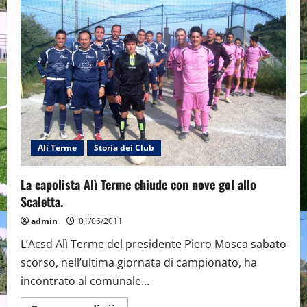
finale
con
la
Fiamma
Antillo
in
“pole
position”
con
bagarre
“play-
off”
Alì Terme
Storia dei Club
La capolista Alì Terme chiude con nove gol allo
Scaletta.
admin
01/06/2011
L’Acsd Alì Terme del presidente Piero Mosca sabato
scorso, nell’ultima giornata di campionato, ha
incontrato al comunale...