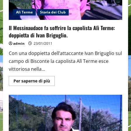
Alì Terme
Storia dei Club
Il Messinaudace fa soffrire la capolista Alì Terme:
doppietta di Ivan Briguglio.
admin
23/01/2011
Con una doppietta dell’attaccante Ivan Briguglio sul
campo di Bisconte la capolista Alì Terme esce
vittoriosa nella...
Maggiori
Per saperne di più
informazioni
su
Il
Messinaudace
fa
soffrire
la
capolista
Alì
Terme:
doppietta
di