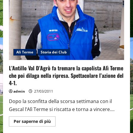
l’Aria
Preziosa.
+10
il
vantaggio
sulla
seconda.
Alì Terme
Storia dei Club
L’Antillo Val D’Agrò fa tremare la capolista Alì Terme
che poi dilaga nella ripresa. Spettacolare l’azione del
4-1.
admin
27/03/2011
Dopo la sconfitta della scorsa settimana con il
Gescal l’Alì Terme si riscatta e torna a vincere....
Maggiori
Per saperne di più
informazioni
su