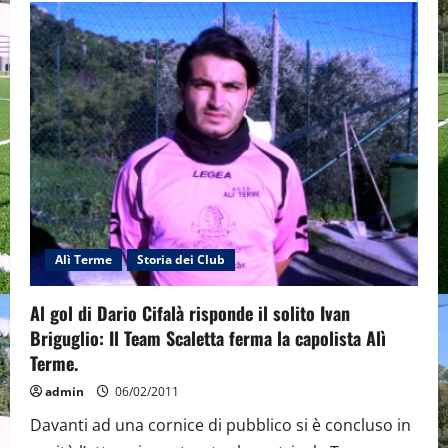
capolista
Alì
Terme
forza
cinque
contro
il
Lanza.
Alì Terme
Storia dei Club
Al gol di Dario Cifalà risponde il solito Ivan
Briguglio: Il Team Scaletta ferma la capolista Alì
Terme.
admin
06/02/2011
Davanti ad una cornice di pubblico si è concluso in