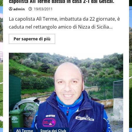
capolista Alì Terme battua in casa 2-1 dal Gescal.
admin
19/03/2011
La capolista Alì Terme, imbattuta da 22 giornate, è
caduta nel rettangolo amico di Nizza di Sicilia...
Maggiori
Per saperne di più
informazioni
su
Al
94′
D’Orazio
pone
fine
all’imbattibilità
della
capolista
Alì
Terme
battua
in
casa
2-
1
dal
Gescal.
Alì Terme
Storia dei Club