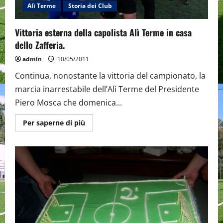
Alì Terme
Storia dei Club
Vittoria esterna della capolista Alì Terme in casa
dello Zafferia.
admin
10/05/2011
Continua, nonostante la vittoria del campionato, la
marcia inarrestabile dell’Alì Terme del Presidente
Piero Mosca che domenica...
Maggiori
Per saperne di più
informazioni
su
Vittoria
esterna
della
capolista
Alì
Terme
in
casa
dello
Zafferia.