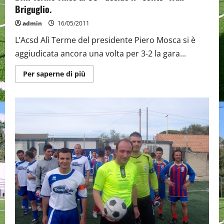
Briguglio.
admin
16/05/2011
L’Acsd Alì Terme del presidente Piero Mosca si è
aggiudicata ancora una volta per 3-2 la gara...
Maggiori
Per saperne di più
informazioni
su
L’Alì
Terme
vince
al
90′:
decide
il
“Solito”
Ivan
Briguglio.