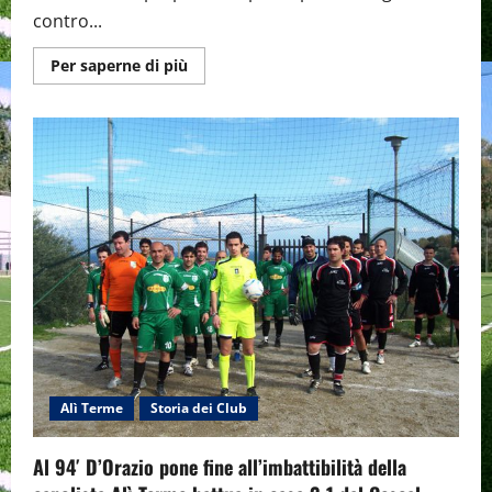
contro...
Maggiori
Per saperne di più
informazioni
su
La
capolista
Alì
Terme
cerca
il
riscatto
nella
gara
con
l’Antillo
Val
d’Agrò.
Alì Terme
Storia dei Club
Al 94′ D’Orazio pone fine all’imbattibilità della