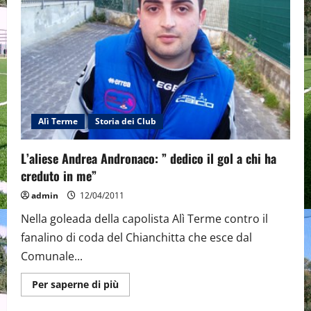
Terme
che
passa
per
5-
3.
Gara
sospesa
per
5′
nella
ripresa.
Alì Terme
Storia dei Club
L’aliese Andrea Andronaco: ” dedico il gol a chi ha
creduto in me”
admin
12/04/2011
Nella goleada della capolista Alì Terme contro il
fanalino di coda del Chianchitta che esce dal
Comunale...
Maggiori
Per saperne di più
informazioni
su