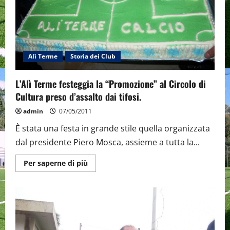
Alì Terme
Storia dei Club
L’Alì Terme festeggia la “Promozione” al Circolo di
Cultura preso d’assalto dai tifosi.
admin
07/05/2011
È stata una festa in grande stile quella organizzata
dal presidente Piero Mosca, assieme a tutta la...
Maggiori
Per saperne di più
informazioni
su
L’Alì
Terme
festeggia
la
“Promozione”
al
Circolo