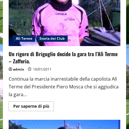
Ivan
Briguglio.
Alì Terme
Storia dei Club
Un rigore di Briguglio decide la gara tra l’Alì Terme
– Zafferia.
admin
16/01/2011
Continua la marcia inarrestabile della capolista Alì
Terme del Presidente Piero Mosca che si aggiudica
la gara...
Maggiori
Per saperne di più
informazioni
su
Un
rigore
di