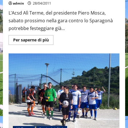
admin
28/04/2011
L’Acsd Alì Terme, del presidente Piero Mosca,
sabato prossimo nella gara contro lo Sparagonà
potrebbe festeggiare già...
Maggiori
Per saperne di più
informazioni
su
L’Alì
Terme
vince
5-
1
a
Motta:
ad
un
punto
dalla
“Promozione”