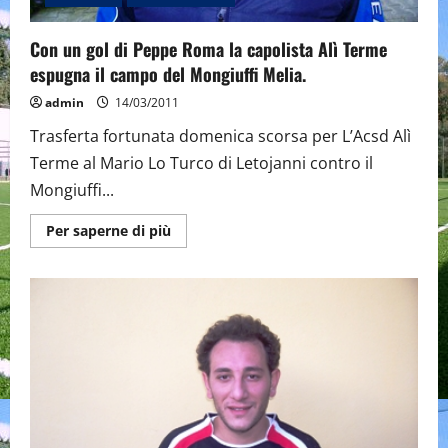
Con un gol di Peppe Roma la capolista Alì Terme
espugna il campo del Mongiuffi Melia.
admin
14/03/2011
Trasferta fortunata domenica scorsa per L’Acsd Alì
Terme al Mario Lo Turco di Letojanni contro il
Mongiuffi...
Maggiori
Per saperne di più
informazioni
su
Con
un
gol
di
Peppe
Roma
la
capolista
Alì
Terme
espugna
il
campo