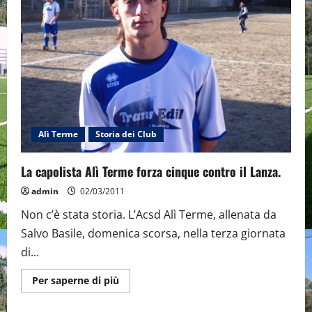
Forza
D’Agrò
Scifì:
vola
a
+
9
dal
Savoca.
Alì Terme
Storia dei Club
La capolista Alì Terme forza cinque contro il Lanza.
admin
02/03/2011
Non c’è stata storia. L’Acsd Alì Terme, allenata da
Salvo Basile, domenica scorsa, nella terza giornata
di...
Maggiori
Per saperne di più
informazioni
su
La