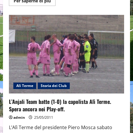
Maggiori
Per saperne di più
informazioni
su
La
capolista
Alì
Terme
chiude
con
nove
gol
allo
Scaletta.
Alì Terme
Storia dei Club
L’Anjali Team batte (1-0) la capolista Alì Terme.
Spera ancora nei Play-off.
admin
25/05/2011
L’Alì Terme del presidente Piero Mosca sabato