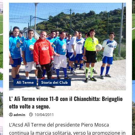
L’aliese
Andrea
Andronaco:
”
dedico
il
gol
a
chi
ha
creduto
in
me”
Alì Terme
Storia dei Club
L’ Alì Terme vince 11-0 con il Chianchitta: Briguglio
otto volte a segno.
admin
10/04/2011
L’Acsd Alì Terme del presidente Piero Mosca
continua la marcia solitaria, verso la promozione in