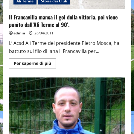
Alì Terme
Storia dei Club
Il Francavilla manca il gol della vittoria, poi viene
punito dall’Alì Terme al 90′.
admin
26/04/2011
L’ Acsd Alì Terme del presidente Pietro Mosca, ha
battuto sul filo di lana il Francavilla per...
Maggiori
Per saperne di più
informazioni
su
Il
Francavilla
manca
il
gol
della
vittoria,
poi
viene
punito
dall’Alì
Terme
al
90′.