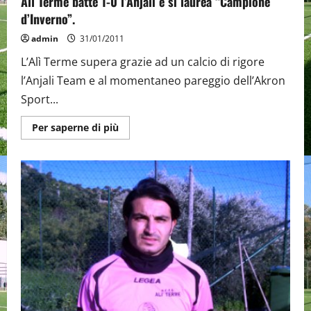
Alì Terme batte 1-0 l’Anjali è si laurea “Campione
d’Inverno”.
admin
31/01/2011
L’Alì Terme supera grazie ad un calcio di rigore
l’Anjali Team e al momentaneo pareggio dell’Akron
Sport...
Maggiori
Per saperne di più
informazioni
su
Alì
Terme
batte
1-
0
l’Anjali
è
si
laurea
“Campione
d’Inverno”.