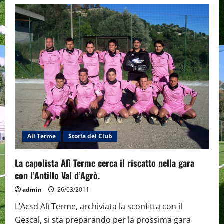
L’Antillo
Val
D’Agrò
fa
tremare
la
capolista
Alì
Terme
che
poi
dilaga
nella
ripresa.
Spettacolare
l’azione
del
4-
1.
Alì Terme
Storia dei Club
La capolista Alì Terme cerca il riscatto nella gara
con l’Antillo Val d’Agrò.
admin
26/03/2011
L’Acsd Alì Terme, archiviata la sconfitta con il
Gescal, si sta preparando per la prossima gara