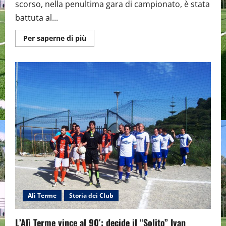
scorso, nella penultima gara di campionato, è stata
battuta al...
Maggiori
Per saperne di più
informazioni
su
L’Anjali
Team
batte
(1-
0)
la
capolista
Alì
Terme.
Spera
ancora
nei
Play-
off.
Alì Terme
Storia dei Club
L’Alì Terme vince al 90′: decide il “Solito” Ivan