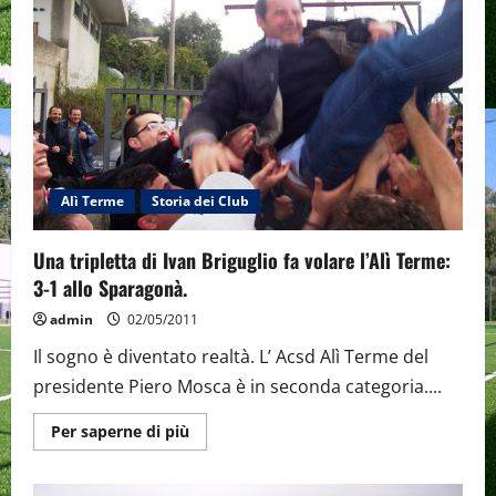
di
Cultura
preso
d’assalto
dai
tifosi.
Alì Terme
Storia dei Club
Una tripletta di Ivan Briguglio fa volare l’Alì Terme:
3-1 allo Sparagonà.
admin
02/05/2011
Il sogno è diventato realtà. L’ Acsd Alì Terme del
presidente Piero Mosca è in seconda categoria....
Maggiori
Per saperne di più
informazioni
su
Una
tripletta