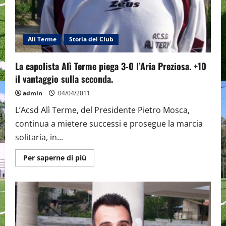
Alì Terme
Storia dei Club
La capolista Alì Terme piega 3-0 l’Aria Preziosa. +10
il vantaggio sulla seconda.
admin
04/04/2011
L’Acsd Alì Terme, del Presidente Pietro Mosca,
continua a mietere successi e prosegue la marcia
solitaria, in...
Maggiori
Per saperne di più
informazioni
su
La
capolista
Alì
Terme
piega
3-
0