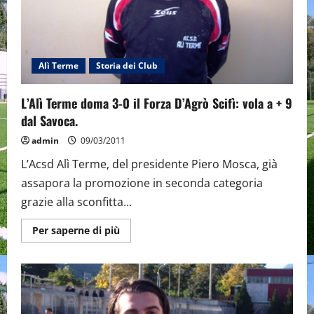
del
Mongiuffi
Melia.
Alì Terme
Storia dei Club
L’Alì Terme doma 3-0 il Forza D’Agrò Scifì: vola a + 9
dal Savoca.
admin
09/03/2011
L’Acsd Alì Terme, del presidente Piero Mosca, già
assapora la promozione in seconda categoria
grazie alla sconfitta...
Maggiori
Per saperne di più
informazioni
su
L’Alì
Terme
doma
3-
0
il