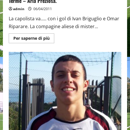
Terme – Aria Preziosa.
admin
06/04/2011
La capolista va….. con i gol di Ivan Briguglio e Omar
Riparare. La compagine aliese di mister...
Maggiori
Per saperne di più
informazioni
su
La
capolista
va
…
la
parola
ai
protagonisti
di
Alì
Terme
–
Aria
Preziosa.