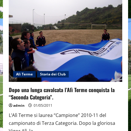
di
Ivan
Briguglio
fa
volare
l’Alì
Terme:
3-
1
allo
Sparagonà.
Alì Terme
Storia dei Club
Dopo una lunga cavalcata l’Alì Terme conquista la
“Seconda Categoria”.
admin
01/05/2011
L’Alì Terme si laurea “Campione” 2010-11 del
campionato di Terza Categoria. Dopo la gloriosa