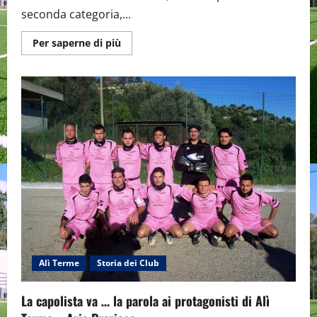
seconda categoria,...
Maggiori
Per saperne di più
informazioni
su
L’
Alì
Terme
vince
11-
0
con
il
Chianchitta:
Briguglio
otto
volte
a
segno.
Alì Terme
Storia dei Club
La capolista va … la parola ai protagonisti di Alì