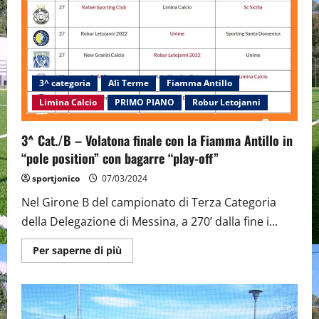
3^ categoria
Alì Terme
Fiamma Antillo
Limina Calcio
PRIMO PIANO
Robur Letojanni
3^ Cat./B – Volatona finale con la Fiamma Antillo in
“pole position” con bagarre “play-off”
sportjonico
07/03/2024
Nel Girone B del campionato di Terza Categoria
della Delegazione di Messina, a 270’ dalla fine i...
Maggiori
Per saperne di più
informazioni
su
3^
Cat./B
–
Volatona