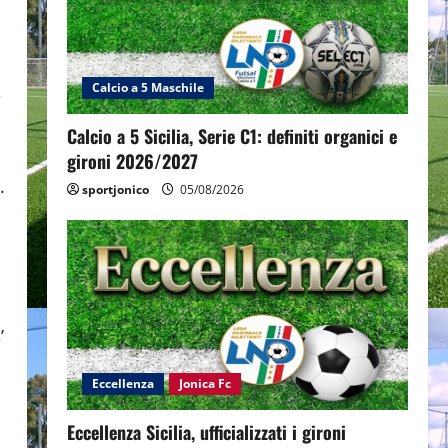
Calcio a 5 Maschile
e
Calcio a 5 Sicilia, Serie C1: definiti organici e
gironi 2026/2027
.
sportjonico
05/08/2026
’
Eccellenza
Jonica Fc
Eccellenza Sicilia, ufficializzati i gironi