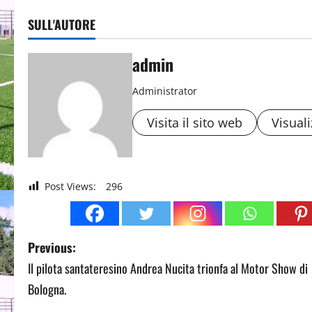
SULL'AUTORE
admin
Administrator
Visita il sito web
Visuali
Post Views:
296
P
Previous:
Il pilota santateresino Andrea Nucita trionfa al Motor Show di
o
Bologna.
s