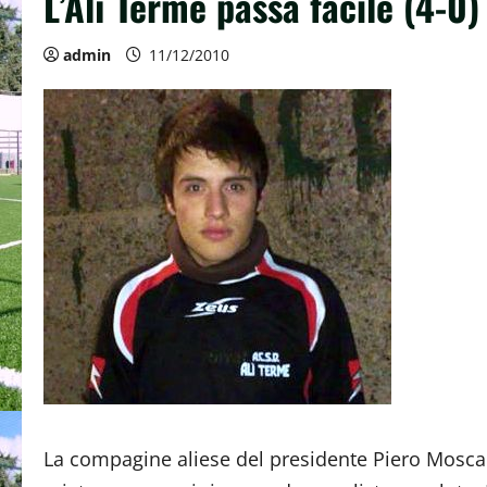
L’Alì Terme passa facile (4-0)
admin
11/12/2010
La compagine aliese del presidente Piero Mosca