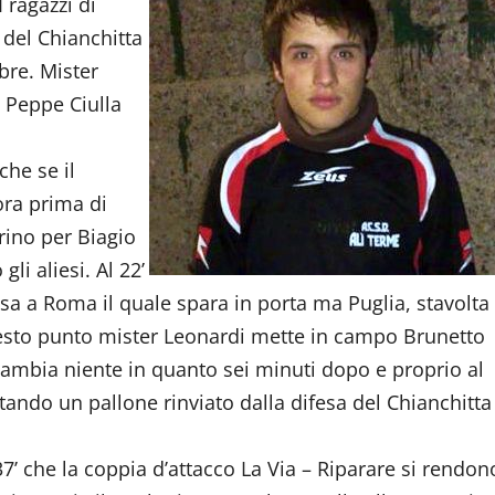
 ragazzi di
 del Chianchitta
bre. Mister
o Peppe Ciulla
che se il
ora prima di
arino per Biagio
li aliesi. Al 22’
sa a Roma il quale spara in porta ma Puglia, stavolta
questo punto mister Leonardi mette in campo Brunetto
cambia niente in quanto sei minuti dopo e proprio al
tando un pallone rinviato dalla difesa del Chianchitta
’ che la coppia d’attacco La Via – Riparare si rendon