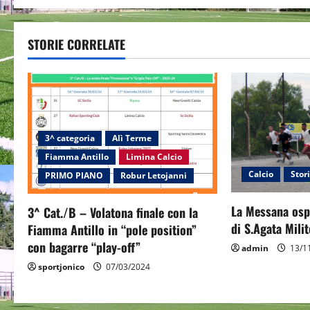
t
STORIE CORRELATE
n
a
v
i
3^ categoria
Alì Terme
Fiamma Antillo
Limina Calcio
g
Calcio
Stor
PRIMO PIANO
Robur Letojanni
a
La Messana ospi
3^ Cat./B – Volatona finale con la
t
di S.Agata Milit
Fiamma Antillo in “pole position”
con bagarre “play-off”
admin
13/1
i
sportjonico
07/03/2024
o