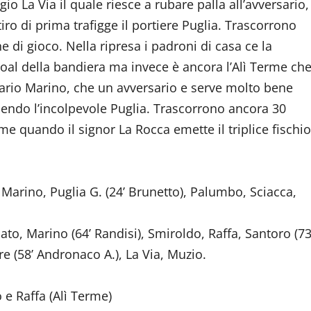
io La Via il quale riesce a rubare palla all’avversario,
ro di prima trafigge il portiere Puglia. Trascorrono
e di gioco. Nella ripresa i padroni di casa ce la
oal della bandiera ma invece è ancora l’Alì Terme ch
osario Marino, che un avversario e serve molto bene
ndendo l’incolpevole Puglia. Trascorrono ancora 30
me quando il signor La Rocca emette il triplice fischio
 Marino, Puglia G. (24’ Brunetto), Palumbo, Sciacca,
onato, Marino (64’ Randisi), Smiroldo, Raffa, Santoro (73
 Riparare (58’ Andronaco A.), La Via, Muzio.
 e Raffa (Alì Terme)