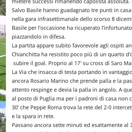
mietere successi rimanendo capolista assoluta. I
Salvo Basile hanno guadagnato tre punti in casa
nella gara infrasettimanale dello scorso 8 dicem
Basile per l’occasione ha ricuperato l’infortunat
piazzandolo in difesa.
La partita appare subito favorevole agli ospiti an
Chianchitta ha resistito poco più di un quarto d’
subire il goal. Proprio al 17′ su cross di Saro M
La Via che insacca di testa portando in vantaggio g
ancora Rosario Marino che prende palla e la pas
attento respinge e devia la palla in angolo. A 
al posto di Puglia ma per i padroni di casa non 
30’ che Peppe Roma trova la rete del 2-0 intercet
e la spara in rete.
Passano ancora sette minuti ed esattamente al 37