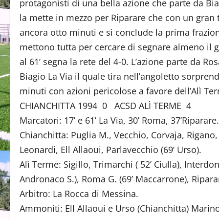
protagonisti di una bella azione che parte da Biag
la mette in mezzo per Riparare che con un gran ti
ancora otto minuti e si conclude la prima frazion
mettono tutta per cercare di segnare almeno il g
al 61’ segna la rete del 4-0. L’azione parte da R
Biagio La Via il quale tira nell’angoletto sorpre
minuti con azioni pericolose a favore dell’Alì Ter
CHIANCHITTA 1994 0 ACSD ALÌ TERME 4
Marcatori: 17’ e 61’ La Via, 30’ Roma, 37’Riparare.
Chianchitta: Puglia M., Vecchio, Corvaja, Rigano,
Leonardi, Ell Allaoui, Parlavecchio (69’ Urso).
Alì Terme: Sigillo, Trimarchi ( 52’ Ciulla), Interd
Andronaco S.), Roma G. (69’ Maccarrone),
Arbitro: La Rocca di Messina.
Ammoniti: Ell Allaoui e Urso (Chianchitta) Marino