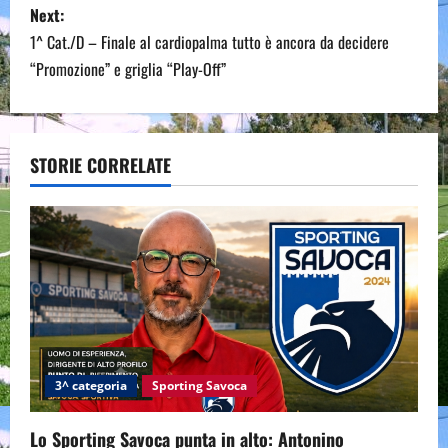
Next:
t
1^ Cat./D – Finale al cardiopalma tutto è ancora da decidere
n
“Promozione” e griglia “Play-Off”
a
v
STORIE CORRELATE
i
g
a
t
i
3^ categoria
Sporting Savoca
o
Lo Sporting Savoca punta in alto: Antonino