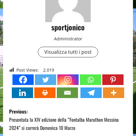
sportjonico
Administrator
Visualizza tutti i post
Post Views:
2.019
P
Previous:
o
Presentata la XIV edizione della “Fontalba Marathon Messina
2024” si correrà Domenica 10 Marzo
s