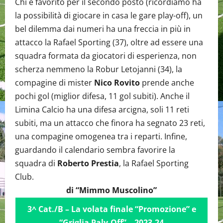
Chi è favorito per il secondo posto (ricordiamo ha
la possibilità di giocare in casa le gare play-off), un
bel dilemma dai numeri ha una freccia in più in
attacco la Rafael Sporting (37), oltre ad essere una
squadra formata da giocatori di esperienza, non
scherza nemmeno la Robur Letojanni (34), la
compagine di mister
Nico Rovito
prende anche
pochi gol (miglior difesa, 11 gol subiti). Anche il
Limina Calcio ha una difesa arcigna, soli 11 reti
subiti, ma un attacco che finora ha segnato 23 reti,
una compagine omogenea tra i reparti. Infine,
guardando il calendario sembra favorire la
squadra di
Roberto Prestia
, la Rafael Sporting
Club.
di “Mimmo Muscolino”
3^ Cat./B – La volata finale “Promozione” e
“Griglia Paly-Off” – 2023-24