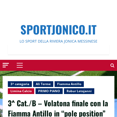
SPORTJONICO.IT
LO SPORT DELLA RIVIERA JONICA MESSINESE
Menu
principale
3^ categoria
Alì Terme
Fiamma Antillo
Limina Calcio
PRIMO PIANO
Robur Letojanni
3^ Cat./B – Volatona finale con la
Fiamma Antillo in “pole position”