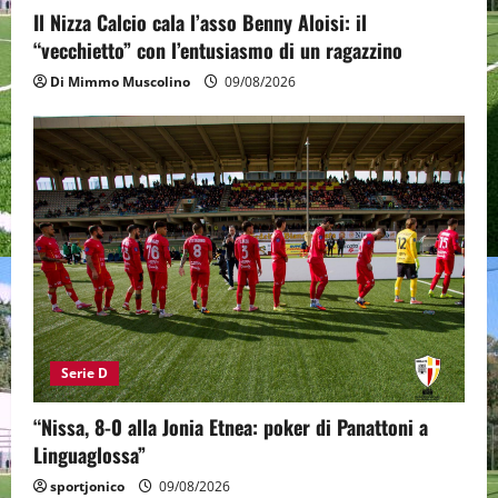
Il Nizza Calcio cala l’asso Benny Aloisi: il
“vecchietto” con l’entusiasmo di un ragazzino
Di Mimmo Muscolino
09/08/2026
Serie D
“Nissa, 8-0 alla Jonia Etnea: poker di Panattoni a
Linguaglossa”
sportjonico
09/08/2026