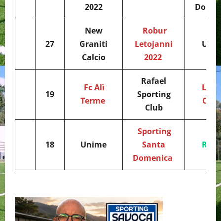
2022
Domen
New
Robur
27
Graniti
Letojanni
Uni
Calcio
2022
Rafael
Fc Alì
Limi
19
Sporting
Terme
Calc
Club
Sporting
18
Unime
Santa
Ripo
Domenica