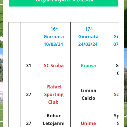
16^
17^
18
Giornata
Giornata
Giorn
10/03/24
24/03/24
07/04
Ne
31
SC Sicilia
Riposa
Grani
Calc
Rafael
Limina
27
Sporting
Sc Sic
Calcio
Club
Robur
Sport
27
Letojanni
Unime
San