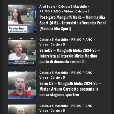
su
“SportEmpire” in Podcast: 28^ Puntata
Post-
Altri Sport
Calcio a 5 Maschile
gara
(Martedi 21 Aprile 2026)
PRIMO PIANO
Video - Calcio a 5
Mongiuffi
Melia
Post-gara Mongiuffi Melia – Mamma Mia
21/04/2026
–
3
Sport (4-6) – Intervista a Veronica Freni
Mamma
Mia
(Mamma Mia Sport)
Sport
"SportEmpire" in Podcast
Sport News
(4-
30/09/2024
6)
“SportEmpire” in Podcast: 27^ Puntata
Calcio a 5 Maschile
PRIMO PIANO
–
(Martedi 14 Aprile 2026)
Video - Calcio a 5
Intervista
a
SerieC2 – Mongiuffi Melia 2024-25 –
15/04/2026
mister
4
Intervista al laterale Mirko Merlino
Arturo
Carciotto
punta di diamante rossoblù
(Mongiuffi
Melia)
"SportEmpire" in Podcast
26/09/2024
“SportEmpire” in Podcast: 26^ Puntata
Calcio a 5 Maschile
PRIMO PIANO
(Martedi 07 Aprile 2026)
Video - Calcio a 5
Serie C2 – Mongiuffi Melia 2024-25 –
08/04/2026
5
Mister Arturo Carciotto presenta la
nuova stagione sportiva
"SportEmpire" in Podcast
11/09/2024
“SportEmpire” in Podcast: 30^ Puntata
Calcio a 5 Maschile
PRIMO PIANO
(Martedi 05 Maggio 2026)
Video - Calcio a 5