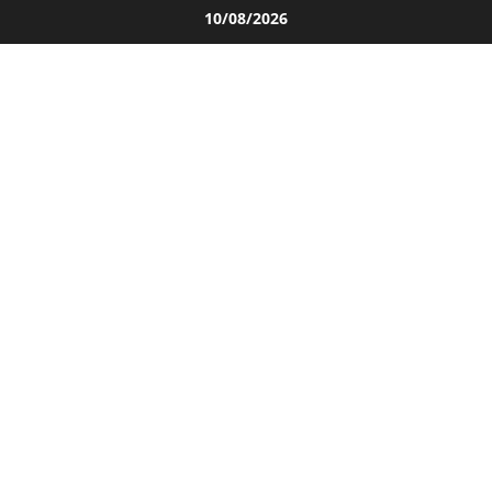
Salta
10/08/2026
al
contenuto