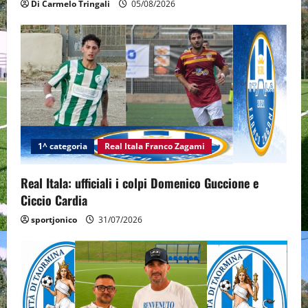
Di Carmelo Tringali
05/08/2026
1^ categoria
Real Itala Franco Zagami
Real Itala: ufficiali i colpi Domenico Guccione e
Ciccio Cardia
sportjonico
31/07/2026