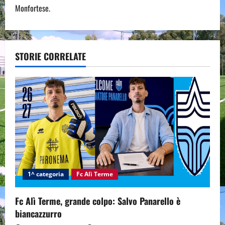
t
Monfortese.
n
a
STORIE CORRELATE
v
i
g
a
t
i
1^ categoria
Fc Alì Terme
o
Fc Alì Terme, grande colpo: Salvo Panarello è
n
biancazzurro