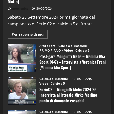
Melia)
"SportEmpire" in Podcast
Sport News
sportjonico
30/09/2024
“SportEmpire” in Podcast: 29^ Puntata
(Martedi 28 Aprile 2026)
Sabato 28 Settembre 2024 prima giornata dal
campionato di Serie C2 di calcio a 5 di fronte...
28/04/2026
2
Maggiori
Per saperne di più
informazioni
"SportEmpire" in Podcast
su
“SportEmpire” in Podcast: 28^ Puntata
Post-
Altri Sport
Calcio a 5 Maschile
gara
(Martedi 21 Aprile 2026)
PRIMO PIANO
Video - Calcio a 5
Mongiuffi
Melia
Post-gara Mongiuffi Melia – Mamma Mia
21/04/2026
–
3
Sport (4-6) – Intervista a Veronica Freni
Mamma
Mia
(Mamma Mia Sport)
Sport
"SportEmpire" in Podcast
Sport News
(4-
30/09/2024
6)
“SportEmpire” in Podcast: 27^ Puntata
Calcio a 5 Maschile
PRIMO PIANO
–
(Martedi 14 Aprile 2026)
Video - Calcio a 5
Intervista
a
SerieC2 – Mongiuffi Melia 2024-25 –
15/04/2026
mister
4
Intervista al laterale Mirko Merlino
Arturo
Carciotto
punta di diamante rossoblù
(Mongiuffi
Melia)
"SportEmpire" in Podcast
26/09/2024
“SportEmpire” in Podcast: 26^ Puntata
Calcio a 5 Maschile
PRIMO PIANO