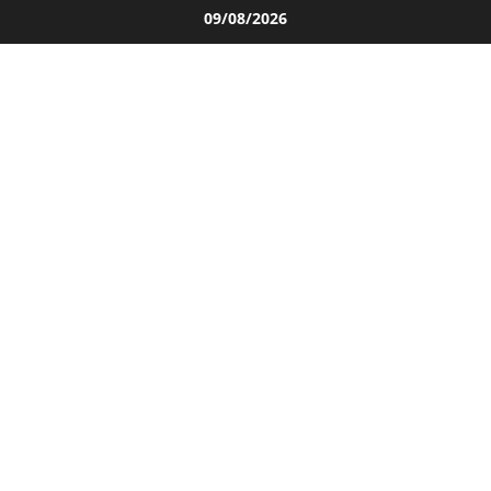
Salta
09/08/2026
al
contenuto