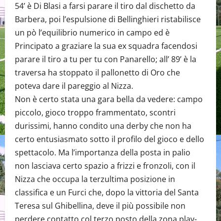
54’ è Di Blasi a farsi parare il tiro dal dischetto da
Barbera, poi l’espulsione di Bellinghieri ristabilisce
un pò l’equilibrio numerico in campo ed è
Principato a graziare la sua ex squadra facendosi
parare il tiro a tu per tu con Panarello; all’ 89’ è la
traversa ha stoppato il pallonetto di Oro che
poteva dare il pareggio al Nizza.
Non è certo stata una gara bella da vedere: campo
piccolo, gioco troppo frammentato, scontri
durissimi, hanno condito una derby che non ha
certo entusiasmato sotto il profilo del gioco e dello
spettacolo. Ma l’importanza della posta in palio
non lasciava certo spazio a frizzi e fronzoli, con il
Nizza che occupa la terzultima posizione in
classifica e un Furci che, dopo la vittoria del Santa
Teresa sul Ghibellina, deve il più possibile non
perdere contatto col terzo posto della zona play-