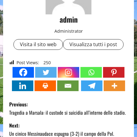
admin
Administrator
Visita il sito web
Visualizza tutti i post
Post Views:
250
P
Previous:
o
Tragedia a Marsala: il custode si suicidia all’interno dello stadio.
s
Next:
Un cinico Messinaudace espugna (3-2) il campo della Pol.