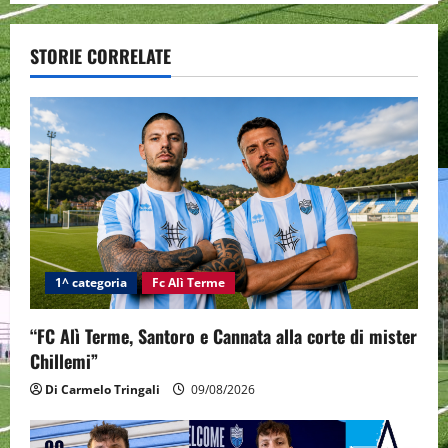
a
STORIE CORRELATE
v
i
g
a
t
i
1^ categoria
Fc Alì Terme
o
“FC Alì Terme, Santoro e Cannata alla corte di mister
Chillemi”
n
Di Carmelo Tringali
09/08/2026