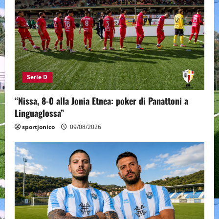
Serie D
“Nissa, 8-0 alla Jonia Etnea: poker di Panattoni a
Linguaglossa”
sportjonico
09/08/2026