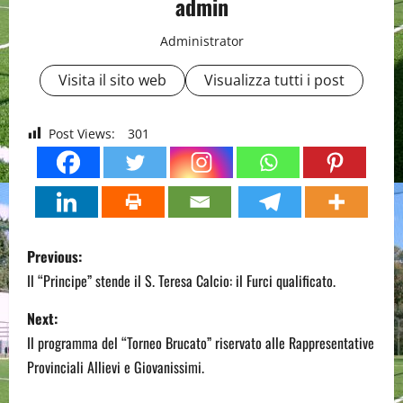
admin
Administrator
Visita il sito web
Visualizza tutti i post
Post Views:
301
P
Previous:
o
Il “Principe” stende il S. Teresa Calcio: il Furci qualificato.
s
Next:
Il programma del “Torneo Brucato” riservato alle Rappresentative
t
Provinciali Allievi e Giovanissimi.
n