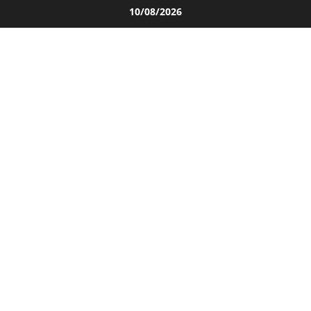
Salta
10/08/2026
al
contenuto