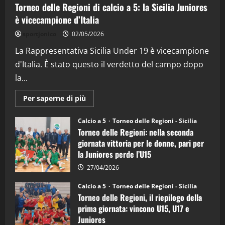
Torneo delle Regioni di calcio a 5: la Sicilia Juniores
è vicecampione d’Italia
"SportEmpire" in Podcast
“SportEmpire” in Podcast: 26^ Puntata
sportjonico
02/05/2026
(Martedi 07 Aprile 2026)
La Rappresentativa Sicilia Under 19 è vicecampione
08/04/2026
5
d'Italia. È stato questo il verdetto del campo dopo
la...
Maggiori
Per saperne di più
informazioni
su
Torneo
Calcio a 5
Torneo delle Regioni - Sicilia
delle
Torneo delle Regioni: nella seconda
Regioni
di
giornata vittoria per le donne, pari per
calcio
la Juniores perde l’U15
a
5:
la
27/04/2026
Sicilia
Juniores
Calcio a 5
Torneo delle Regioni - Sicilia
è
Torneo delle Regioni, il riepilogo della
vicecampione
d’Italia
prima giornata: vincono U15, U17 e
Juniores