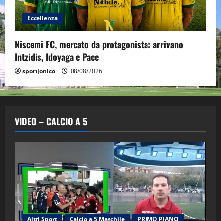
Eccellenza
Niscemi FC, mercato da protagonista: arrivano
Intzidis, Idoyaga e Pace
sportjonico
08/08/2026
VIDEO – CALCIO A 5
Altri Sport
Calcio a 5 Maschile
PRIMO PIANO