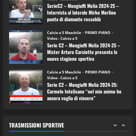
a
SerieC2 – Mongiuffi Melia 2024-25 –
15/04/2026
mister
4
Intervista al laterale Mirko Merlino
Arturo
Carciotto
punta di diamante rossoblù
(Mongiuffi
Melia)
"SportEmpire" in Podcast
26/09/2024
“SportEmpire” in Podcast: 26^ Puntata
Calcio a 5 Maschile
PRIMO PIANO
(Martedi 07 Aprile 2026)
Video - Calcio a 5
Serie C2 – Mongiuffi Melia 2024-25 –
08/04/2026
5
Mister Arturo Carciotto presenta la
nuova stagione sportiva
"SportEmpire" in Podcast
11/09/2024
“SportEmpire” in Podcast: 30^ Puntata
Calcio a 5 Maschile
PRIMO PIANO
(Martedi 05 Maggio 2026)
Video - Calcio a 5
Serie C2 – Mongiuffi Melia 2024-25:
08/05/2026
1
Carmelo Intelisano “nel mio animo ho
ancora voglia di vincere”
"SportEmpire" in Podcast
Sport News
05/09/2024
“SportEmpire” in Podcast: 29^ Puntata
(Martedi 28 Aprile 2026)
TRASMISSIONI SPORTIVE
28/04/2026
2