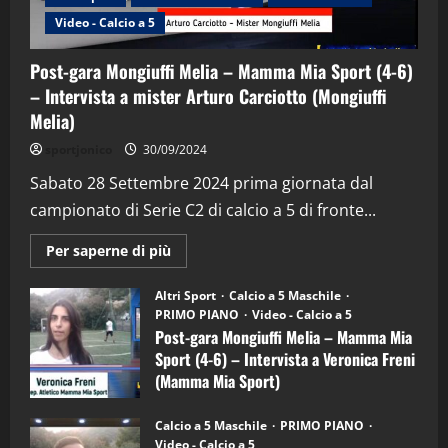
Video - Calcio a 5
Post-gara Mongiuffi Melia – Mamma Mia Sport (4-6)
– Intervista a mister Arturo Carciotto (Mongiuffi
Melia)
"SportEmpire" in Podcast
Sport News
sportjonico
30/09/2024
“SportEmpire” in Podcast: 29^ Puntata
(Martedi 28 Aprile 2026)
Sabato 28 Settembre 2024 prima giornata dal
campionato di Serie C2 di calcio a 5 di fronte...
28/04/2026
2
Maggiori
Per saperne di più
informazioni
"SportEmpire" in Podcast
su
“SportEmpire” in Podcast: 28^ Puntata
Post-
Altri Sport
Calcio a 5 Maschile
gara
(Martedi 21 Aprile 2026)
PRIMO PIANO
Video - Calcio a 5
Mongiuffi
Melia
Post-gara Mongiuffi Melia – Mamma Mia
21/04/2026
–
3
Sport (4-6) – Intervista a Veronica Freni
Mamma
Mia
(Mamma Mia Sport)
Sport
"SportEmpire" in Podcast
Sport News
(4-
30/09/2024
6)
“SportEmpire” in Podcast: 27^ Puntata
Calcio a 5 Maschile
PRIMO PIANO
–
(Martedi 14 Aprile 2026)
Video - Calcio a 5
Intervista