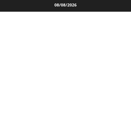
Salta
08/08/2026
al
contenuto