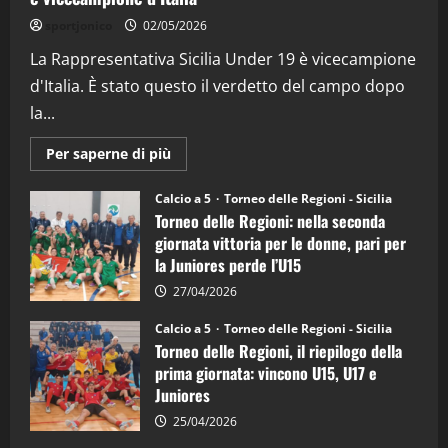
“SportEmpire” in Podcast: 26^ Puntata
sportjonico
02/05/2026
(Martedi 07 Aprile 2026)
La Rappresentativa Sicilia Under 19 è vicecampione
08/04/2026
5
d'Italia. È stato questo il verdetto del campo dopo
la...
Maggiori
Per saperne di più
informazioni
su
Torneo
Calcio a 5
Torneo delle Regioni - Sicilia
delle
Torneo delle Regioni: nella seconda
Regioni
di
giornata vittoria per le donne, pari per
calcio
la Juniores perde l’U15
a
5:
la
27/04/2026
Sicilia
Juniores
Calcio a 5
Torneo delle Regioni - Sicilia
è
Torneo delle Regioni, il riepilogo della
vicecampione
d’Italia
prima giornata: vincono U15, U17 e
Juniores
25/04/2026