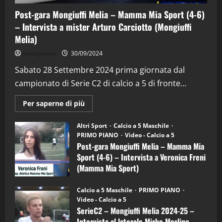
Post-gara Mongiuffi Melia – Mamma Mia Sport (4-6)
– Intervista a mister Arturo Carciotto (Mongiuffi
Melia)
"SportEmpire" in Podcast
Sport News
sportjonico
30/09/2024
“SportEmpire” in Podcast: 29^ Puntata
(Martedi 28 Aprile 2026)
Sabato 28 Settembre 2024 prima giornata dal
campionato di Serie C2 di calcio a 5 di fronte...
28/04/2026
2
Maggiori
Per saperne di più
informazioni
"SportEmpire" in Podcast
su
“SportEmpire” in Podcast: 28^ Puntata
Post-
Altri Sport
Calcio a 5 Maschile
gara
(Martedi 21 Aprile 2026)
PRIMO PIANO
Video - Calcio a 5
Mongiuffi
Melia
Post-gara Mongiuffi Melia – Mamma Mia
21/04/2026
–
3
Sport (4-6) – Intervista a Veronica Freni
Mamma
Mia
(Mamma Mia Sport)
Sport
"SportEmpire" in Podcast
Sport News
(4-
30/09/2024
6)
“SportEmpire” in Podcast: 27^ Puntata
Calcio a 5 Maschile
PRIMO PIANO
–
(Martedi 14 Aprile 2026)
Video - Calcio a 5
Intervista
a
SerieC2 – Mongiuffi Melia 2024-25 –
15/04/2026
mister
4
Intervista al laterale Mirko Merlino
Arturo