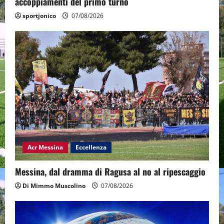
accoppiamenti del primo turno
sportjonico
07/08/2026
Acr Messina
Eccellenza
Messina, dal dramma di Ragusa al no al ripescaggio
Di Mimmo Muscolino
07/08/2026