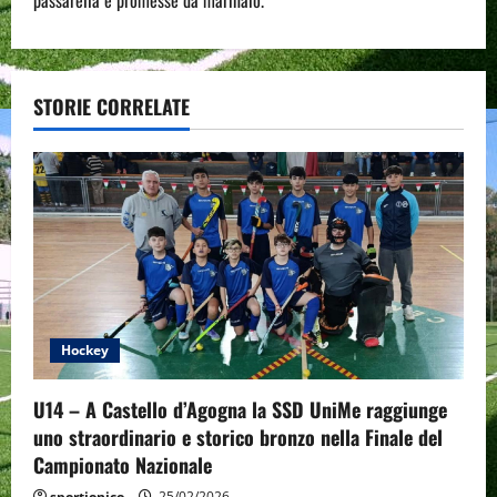
n
a
v
STORIE CORRELATE
i
g
a
t
i
Hockey
o
U14 – A Castello d’Agogna la SSD UniMe raggiunge
n
uno straordinario e storico bronzo nella Finale del
Campionato Nazionale
sportjonico
25/02/2026