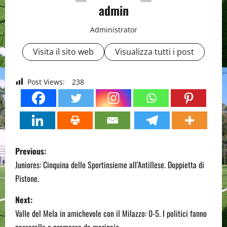
admin
Administrator
Visita il sito web
Visualizza tutti i post
Post Views:
238
P
Previous:
o
Juniores: Cinquina dello Sportinsieme all’Antillese. Doppietta di
Pistone.
s
Next:
t
Valle del Mela in amichevole con il Milazzo: 0-5. I politici fanno
passarella e promesse da marinaio.