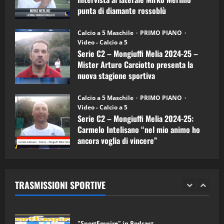
Carciotto
punta di diamante rossoblù
(Mongiuffi
Melia)
"SportEmpire" in Podcast
26/09/2024
“SportEmpire” in Podcast: 26^ Puntata
Calcio a 5 Maschile
PRIMO PIANO
(Martedi 07 Aprile 2026)
Video - Calcio a 5
Serie C2 – Mongiuffi Melia 2024-25 –
08/04/2026
5
Mister Arturo Carciotto presenta la
nuova stagione sportiva
"SportEmpire" in Podcast
11/09/2024
“SportEmpire” in Podcast: 30^ Puntata
Calcio a 5 Maschile
PRIMO PIANO
(Martedi 05 Maggio 2026)
Video - Calcio a 5
Serie C2 – Mongiuffi Melia 2024-25:
08/05/2026
1
Carmelo Intelisano “nel mio animo ho
ancora voglia di vincere”
"SportEmpire" in Podcast
Sport News
05/09/2024
“SportEmpire” in Podcast: 29^ Puntata
(Martedi 28 Aprile 2026)
TRASMISSIONI SPORTIVE
28/04/2026
2
"SportEmpire" in Podcast