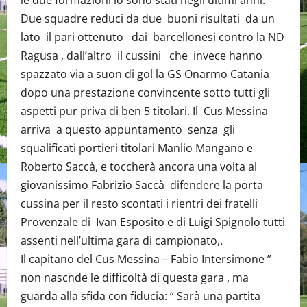
le due formazioni lo sono stati negli ultimi anni.
Due squadre reduci da due buoni risultati da un
lato il pari ottenuto dai barcellonesi contro la ND
Ragusa , dall’altro il cussini che invece hanno
spazzato via a suon di gol la GS Onarmo Catania
dopo una prestazione convincente sotto tutti gli
aspetti pur priva di ben 5 titolari. Il Cus Messina
arriva a questo appuntamento senza gli
squalificati portieri titolari Manlio Mangano e
Roberto Saccà, e toccherà ancora una volta al
giovanissimo Fabrizio Saccà difendere la porta
cussina per il resto scontati i rientri dei fratelli
Provenzale di Ivan Esposito e di Luigi Spignolo tutti
assenti nell’ultima gara di campionato,.
Il capitano del Cus Messina – Fabio Intersimone ”
non nascnde le difficoltà di questa gara , ma
guarda alla sfida con fiducia: “ Sarà una partita