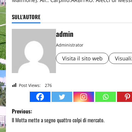
Maimone). All.: Carpillo.ARBITRO: Alecci di Mess
SULL'AUTORE
admin
Administrator
Visita il sito web
Visuali
Post Views:
276
P
Previous:
Il Motta mette a segno quattro colpi di mercato.
o