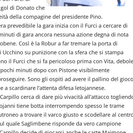
n gol di Donato che
leità della compagine del presidente Pino.
a prevedibile la gara inizia con il Furci a cercare di
 minuti di gara ancora nessuna azione degna di nota
cobene. Così è la Robur a far tremare la porta di
 Ucchino su punizione con la sfera che si stampa
ono il Furci che si fa pericoloso prima con Vita, debol
 e pochi minuti dopo con Pistone visibilmente
proseguire. Sono gli ospiti ad avere il pallino del gioc
e a scardinare l’attenta difesa letojannese.
Carpillo cerca di dare più vivacità all’attacco togliend
tojanni tiene botta interrompendo spesso le trame
Cutroneo a trovare il varco giusto e scodellare al centr
 sul quale Saglimbene risponde da vero campione
e Carpillo decide di giocarsi anche le carte Maimone