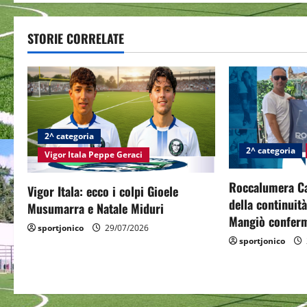
s
t
STORIE CORRELATE
n
a
v
2^ categoria
i
2^ categoria
Vigor Itala Peppe Geraci
g
Roccalumera Cal
Vigor Itala: ecco i colpi Gioele
della continuit
a
Musumarra e Natale Miduri
Mangiò conferm
sportjonico
29/07/2026
t
sportjonico
i
o