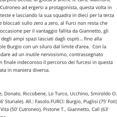
n Cutroneo ad ergersi a protagonista, questa volta in
teste e lasciando la sua squadra in dieci per la terza
e bloccati sullo zero a zero, al Furci non resta che
occasione per il vantaggio fallita da Giannetto, gli
 degli ampi spazi lasciati dagli ospiti… fino alla
ole Burgio con un siluro dal limite d’area. Con la
 andare ad un inutile nervosismo, contrassegnato
 finale indecoroso il percorso dei furcesi in questa
ata in maniera diversa.
, Donato, Riccobene, Lo Turco, Ucchino, Smiroldo O.
’ Sturiale). All.: Fasolo.FURCI: Burgio, Puglisi (75’ Foti)
Vita (50’ Cutroneo), Pistone T., Giannetto, Calì (63’