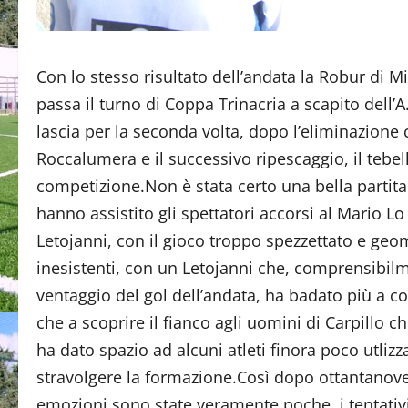
Con lo stesso risultato dell’andata la Robur di M
passa il turno di Coppa Trinacria a scapito dell’A
lascia per la seconda volta, dopo l’eliminazione 
Roccalumera e il successivo ripescaggio, il tebel
competizione.Non è stata certo una bella partita
hanno assistito gli spettatori accorsi al Mario Lo
Letojanni, con il gioco troppo spezzettato e geo
inesistenti, con un Letojanni che, comprensibilme
ventaggio del gol dell’andata, ha badato più a co
che a scoprire il fianco agli uomini di Carpillo ch
ha dato spazio ad alcuni atleti finora poco utliz
stravolgere la formazione.Così dopo ottantanove 
emozioni sono state veramente poche, i tentativi