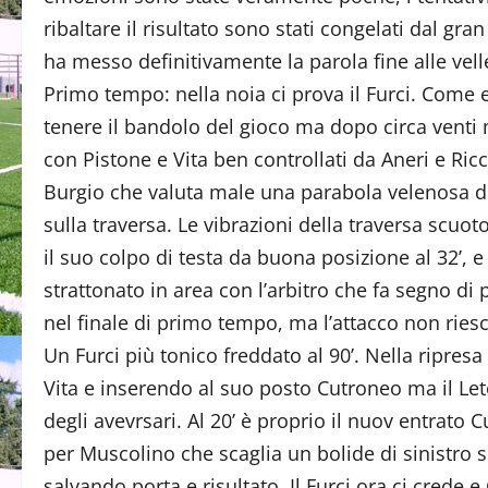
ribaltare il risultato sono stati congelati dal gra
ha messo definitivamente la parola fine alle vel
Primo tempo: nella noia ci prova il Furci. Come er
tenere il bandolo del gioco ma dopo circa venti
con Pistone e Vita ben controllati da Aneri e Ric
Burgio che valuta male una parabola velenosa di
sulla traversa. Le vibrazioni della traversa scuot
il suo colpo di testa da buona posizione al 32’,
strattonato in area con l’arbitro che fa segno di 
nel finale di primo tempo, ma l’attacco non riesc
Un Furci più tonico freddato al 90’. Nella ripresa 
Vita e inserendo al suo posto Cutroneo ma il Le
degli avevrsari. Al 20’ è proprio il nuov entrato 
per Muscolino che scaglia un bolide di sinistro
salvando porta e risultato. Il Furci ora ci crede 