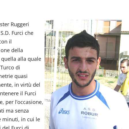
ister Ruggeri
.S.D. Furci che
con il
lone della
 quella alla quale
 Turco di
metrie quasi
nte, in virtù del
ntenere il Furci
e, per l’occasione,
zati ma senza
minuti, in cui le
 del Furci di