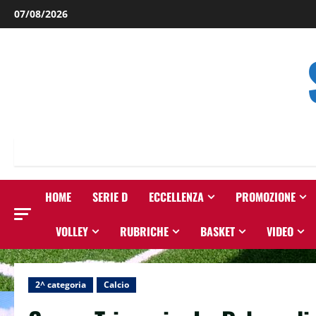
Salta
07/08/2026
al
contenuto
HOME
SERIE D
ECCELLENZA
PROMOZIONE
VOLLEY
RUBRICHE
BASKET
VIDEO
2^ categoria
Calcio