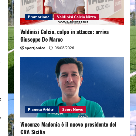
Promozione
Valdinisi Calcio Nizza
Valdinisi Calcio, colpo in attacco: arriva
Giuseppe De Marco
sportjonico
06/08/2026
e
o
o
Pianeta Arbitri
Sport News
o
Vincenzo Madonia è il nuovo presidente del
CRA Sicilia