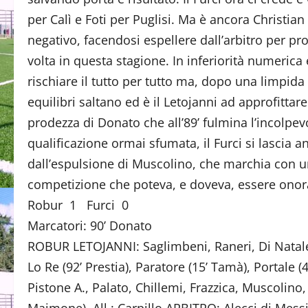
per Calì e Foti per Puglisi. Ma è ancora Christia
negativo, facendosi espellere dall’arbitro per pro
volta in questa stagione. In inferiorità numerica 
rischiare il tutto per tutto ma, dopo una limpida 
equilibri saltano ed è il Letojanni ad approfittare
prodezza di Donato che all’89’ fulmina l’incolpev
qualificazione ormai sfumata, il Furci si lascia
dall’espulsione di Muscolino, che marchia con un
competizione che poteva, e doveva, essere onor
Robur 1 Furci 0
Marcatori: 90’ Donato
ROBUR LETOJANNI: Saglimbeni, Raneri, Di Natale
Lo Re (92’ Prestia), Paratore (15’ Tamà), Portale (46
Pistone A., Palato, Chillemi, Frazzica, Muscolino, 