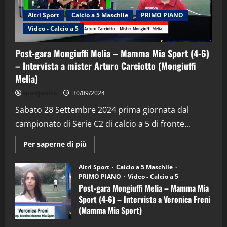
Altri Sport
Calcio a 5 Maschile
PRIMO PIANO
"SportEmpire" in Podcast
Sport News
Video - Calcio a 5
“SportEmpire” in Podcast: 29^ Puntata
(Martedi 28 Aprile 2026)
Post-gara Mongiuffi Melia – Mamma Mia Sport (4-6)
28/04/2026
2
– Intervista a mister Arturo Carciotto (Mongiuffi
Melia)
"SportEmpire" in Podcast
sportjonico
30/09/2024
“SportEmpire” in Podcast: 28^ Puntata
(Martedi 21 Aprile 2026)
Sabato 28 Settembre 2024 prima giornata dal
campionato di Serie C2 di calcio a 5 di fronte...
21/04/2026
3
Maggiori
Per saperne di più
informazioni
"SportEmpire" in Podcast
Sport News
su
“SportEmpire” in Podcast: 27^ Puntata
Post-
Altri Sport
Calcio a 5 Maschile
gara
(Martedi 14 Aprile 2026)
PRIMO PIANO
Video - Calcio a 5
Mongiuffi
Melia
Post-gara Mongiuffi Melia – Mamma Mia
15/04/2026
–
4
Sport (4-6) – Intervista a Veronica Freni
Mamma
Mia
(Mamma Mia Sport)
Sport
"SportEmpire" in Podcast
(4-
30/09/2024