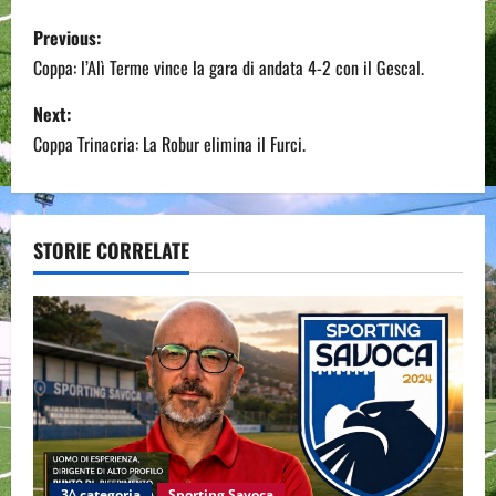
P
Previous:
o
Coppa: l’Alì Terme vince la gara di andata 4-2 con il Gescal.
s
Next:
Coppa Trinacria: La Robur elimina il Furci.
t
n
a
STORIE CORRELATE
v
i
g
a
t
3^ categoria
Sporting Savoca