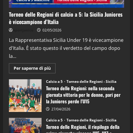
08/04/2026
5
Torneo delle Regioni di calcio a 5: la Sicilia Juniores
è vicecampione d’Italia
sportjonico
02/05/2026
La Rappresentativa Sicilia Under 19 è vicecampione
d'Italia. È stato questo il verdetto del campo dopo
la...
Maggiori
Per saperne di più
informazioni
su
Torneo
Calcio a 5
Torneo delle Regioni - Sicilia
delle
Torneo delle Regioni: nella seconda
Regioni
di
giornata vittoria per le donne, pari per
calcio
la Juniores perde l’U15
a
5:
la
27/04/2026
Sicilia
Juniores
Calcio a 5
Torneo delle Regioni - Sicilia
è
Torneo delle Regioni, il riepilogo della
vicecampione
d’Italia