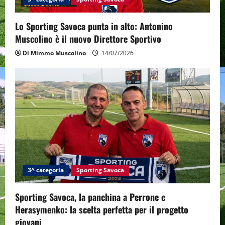
i
Lo Sporting Savoca punta in alto: Antonino
o
Muscolino è il nuovo Direttore Sportivo
Di Mimmo Muscolino
14/07/2026
n
3^ categoria
Sporting Savoca
Sporting Savoca, la panchina a Perrone e
Herasymenko: la scelta perfetta per il progetto
giovani