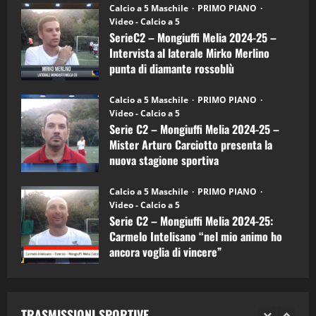
6)
“SportEmpire” in Podcast: 26^ Puntata
Calcio a 5 Maschile
PRIMO PIANO
–
(Martedi 07 Aprile 2026)
Video - Calcio a 5
Intervista
a
SerieC2 – Mongiuffi Melia 2024-25 –
08/04/2026
mister
5
Intervista al laterale Mirko Merlino
Arturo
Carciotto
punta di diamante rossoblù
(Mongiuffi
Melia)
"SportEmpire" in Podcast
26/09/2024
“SportEmpire” in Podcast: 30^ Puntata
Calcio a 5 Maschile
PRIMO PIANO
(Martedi 05 Maggio 2026)
Video - Calcio a 5
Serie C2 – Mongiuffi Melia 2024-25 –
08/05/2026
1
Mister Arturo Carciotto presenta la
nuova stagione sportiva
"SportEmpire" in Podcast
Sport News
11/09/2024
“SportEmpire” in Podcast: 29^ Puntata
Calcio a 5 Maschile
PRIMO PIANO
(Martedi 28 Aprile 2026)
Video - Calcio a 5
Serie C2 – Mongiuffi Melia 2024-25:
28/04/2026
2
Carmelo Intelisano “nel mio animo ho
ancora voglia di vincere”
"SportEmpire" in Podcast
05/09/2024
“SportEmpire” in Podcast: 28^ Puntata
(Martedi 21 Aprile 2026)
TRASMISSIONI SPORTIVE
21/04/2026