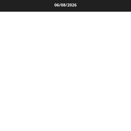
Salta
06/08/2026
al
contenuto