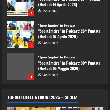
(Martedi 14 Aprile 2026)
15/04/2026
4
"SportEmpire" in Podcast
“SportEmpire” in Podcast: 26^ Puntata
(Martedi 07 Aprile 2026)
08/04/2026
5
"SportEmpire" in Podcast
“SportEmpire” in Podcast: 30^ Puntata
(Martedi 05 Maggio 2026)
08/05/2026
1
"SportEmpire" in Podcast
Sport News
“SportEmpire” in Podcast: 29^ Puntata
TORNEO DELLE REGIONI 2025 – SICILIA
(Martedi 28 Aprile 2026)
28/04/2026
2