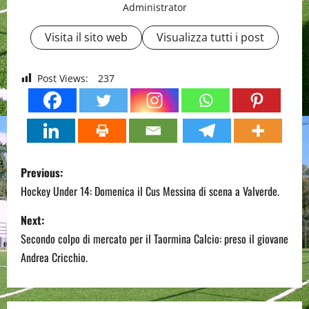
Administrator
Visita il sito web
Visualizza tutti i post
Post Views:
237
P
Previous:
o
Hockey Under 14: Domenica il Cus Messina di scena a Valverde.
s
Next:
Secondo colpo di mercato per il Taormina Calcio: preso il giovane
t
Andrea Cricchio.
n