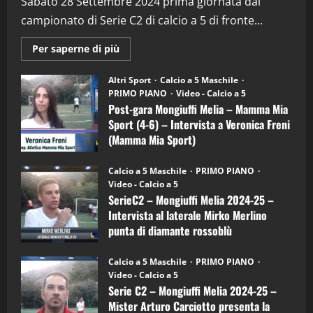
(Martedi 28 Aprile 2026)
Sabato 28 Settembre 2024 prima giornata dal
campionato di Serie C2 di calcio a 5 di fronte...
28/04/2026
2
Maggiori
Per saperne di più
informazioni
"SportEmpire" in Podcast
su
“SportEmpire” in Podcast: 28^ Puntata
Post-
Altri Sport
Calcio a 5 Maschile
gara
(Martedi 21 Aprile 2026)
PRIMO PIANO
Video - Calcio a 5
Mongiuffi
Melia
Post-gara Mongiuffi Melia – Mamma Mia
21/04/2026
–
3
Sport (4-6) – Intervista a Veronica Freni
Mamma
Mia
(Mamma Mia Sport)
Sport
"SportEmpire" in Podcast
Sport News
(4-
30/09/2024
6)
“SportEmpire” in Podcast: 27^ Puntata
Calcio a 5 Maschile
PRIMO PIANO
–
(Martedi 14 Aprile 2026)
Video - Calcio a 5
Intervista
a
SerieC2 – Mongiuffi Melia 2024-25 –
15/04/2026
mister
4
Intervista al laterale Mirko Merlino
Arturo
Carciotto
punta di diamante rossoblù
(Mongiuffi
Melia)
"SportEmpire" in Podcast
26/09/2024
“SportEmpire” in Podcast: 26^ Puntata
Calcio a 5 Maschile
PRIMO PIANO
(Martedi 07 Aprile 2026)
Video - Calcio a 5
Serie C2 – Mongiuffi Melia 2024-25 –
08/04/2026
5
Mister Arturo Carciotto presenta la