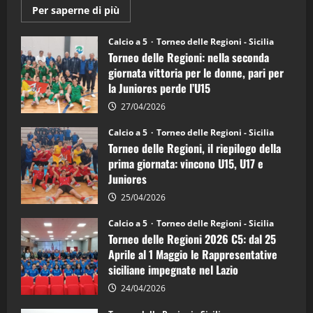
Maggiori
Per saperne di più
informazioni
su
Torneo
Calcio a 5
Torneo delle Regioni - Sicilia
delle
Torneo delle Regioni: nella seconda
Regioni
di
giornata vittoria per le donne, pari per
calcio
la Juniores perde l’U15
a
5:
la
27/04/2026
Sicilia
Juniores
Calcio a 5
Torneo delle Regioni - Sicilia
è
Torneo delle Regioni, il riepilogo della
vicecampione
d’Italia
prima giornata: vincono U15, U17 e
Juniores
25/04/2026
Calcio a 5
Torneo delle Regioni - Sicilia
Torneo delle Regioni 2026 C5: dal 25
Aprile al 1 Maggio le Rappresentative
siciliane impegnate nel Lazio
24/04/2026