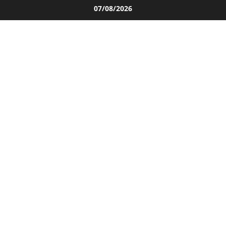
Salta
07/08/2026
al
contenuto