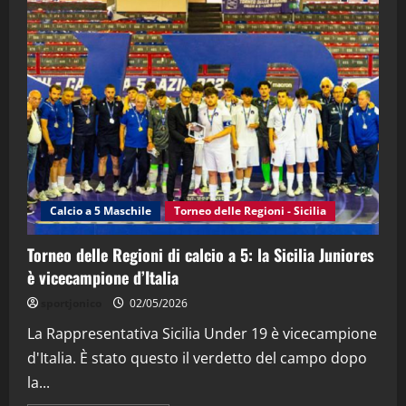
"SportEmpire" in Podcast
“SportEmpire” in Podcast: 28^ Puntata
(Martedi 21 Aprile 2026)
21/04/2026
3
"SportEmpire" in Podcast
Sport News
“SportEmpire” in Podcast: 27^ Puntata
(Martedi 14 Aprile 2026)
Calcio a 5 Maschile
Torneo delle Regioni - Sicilia
15/04/2026
4
Torneo delle Regioni di calcio a 5: la Sicilia Juniores
è vicecampione d’Italia
"SportEmpire" in Podcast
“SportEmpire” in Podcast: 26^ Puntata
sportjonico
02/05/2026
(Martedi 07 Aprile 2026)
La Rappresentativa Sicilia Under 19 è vicecampione
08/04/2026
5
d'Italia. È stato questo il verdetto del campo dopo
la...