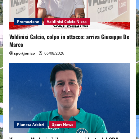
Promozione
Valdinisi Calcio Nizza
Valdinisi Calcio, colpo in attacco: arriva Giuseppe De
Marco
sportjonico
06/08/2026
Pianeta Arbitri
Sport News