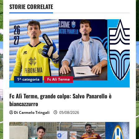
a
STORIE CORRELATE
v
i
g
a
t
i
1^ categoria
Fc Alì Terme
o
Fc Alì Terme, grande colpo: Salvo Panarello è
n
biancazzurro
Di Carmelo Tringali
05/08/2026