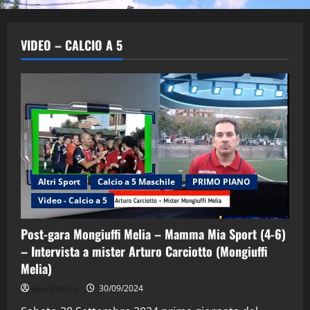
VIDEO – CALCIO A 5
Altri Sport
Calcio a 5 Maschile
PRIMO PIANO
Video - Calcio a 5
Post-gara Mongiuffi Melia – Mamma Mia Sport (4-6)
– Intervista a mister Arturo Carciotto (Mongiuffi
Melia)
"SportEmpire" in Podcast
Sport News
sportjonico
30/09/2024
“SportEmpire” in Podcast: 29^ Puntata