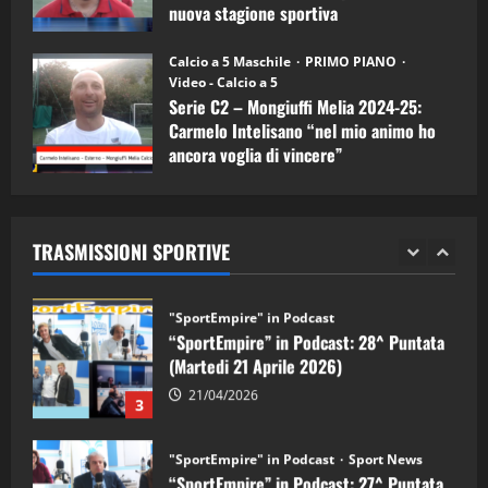
nuova stagione sportiva
"SportEmpire" in Podcast
11/09/2024
“SportEmpire” in Podcast: 30^ Puntata
Calcio a 5 Maschile
PRIMO PIANO
(Martedi 05 Maggio 2026)
Video - Calcio a 5
Serie C2 – Mongiuffi Melia 2024-25:
08/05/2026
1
Carmelo Intelisano “nel mio animo ho
ancora voglia di vincere”
"SportEmpire" in Podcast
Sport News
05/09/2024
“SportEmpire” in Podcast: 29^ Puntata
(Martedi 28 Aprile 2026)
TRASMISSIONI SPORTIVE
28/04/2026
2
"SportEmpire" in Podcast
“SportEmpire” in Podcast: 28^ Puntata
(Martedi 21 Aprile 2026)
21/04/2026
3
"SportEmpire" in Podcast
Sport News
“SportEmpire” in Podcast: 27^ Puntata