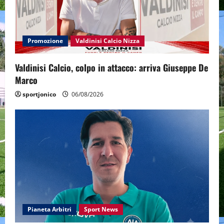
Promozione
Valdinisi Calcio Nizza
Valdinisi Calcio, colpo in attacco: arriva Giuseppe De
Marco
sportjonico
06/08/2026
Pianeta Arbitri
Sport News