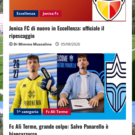
Eccellenza
Jonica Fc
Jonica FC di nuovo in Eccellenza: ufficiale il
ripescaggio
Di Mimmo Muscolino
05/08/2026
1^ categoria
Fc Alì Terme
Fc Alì Terme, grande colpo: Salvo Panarello è
biancazzurro