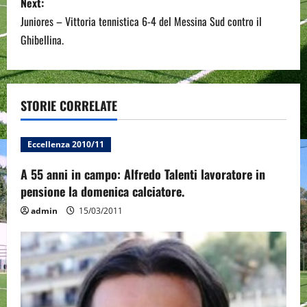
Next:
t
Juniores – Vittoria tennistica 6-4 del Messina Sud contro il
n
Ghibellina.
a
v
STORIE CORRELATE
i
Eccellenza 2010/11
g
A 55 anni in campo: Alfredo Talenti lavoratore in
a
pensione la domenica calciatore.
t
admin
15/03/2011
i
o
n