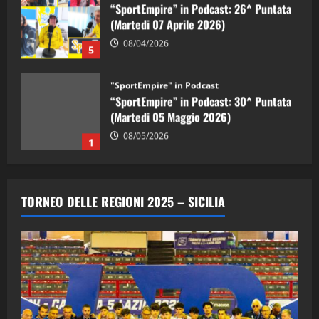
“SportEmpire” in Podcast: 26^ Puntata
(Martedi 07 Aprile 2026)
08/04/2026
5
"SportEmpire" in Podcast
“SportEmpire” in Podcast: 30^ Puntata
(Martedi 05 Maggio 2026)
08/05/2026
1
"SportEmpire" in Podcast
Sport News
“SportEmpire” in Podcast: 29^ Puntata
TORNEO DELLE REGIONI 2025 – SICILIA
(Martedi 28 Aprile 2026)
28/04/2026
2
"SportEmpire" in Podcast
“SportEmpire” in Podcast: 28^ Puntata
(Martedi 21 Aprile 2026)