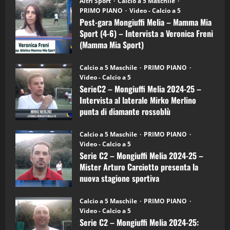
Altri Sport
Calcio a 5 Maschile
gara
(Martedi 21 Aprile 2026)
PRIMO PIANO
Video - Calcio a 5
Mongiuffi
Melia
Post-gara Mongiuffi Melia – Mamma Mia
21/04/2026
–
3
Sport (4-6) – Intervista a Veronica Freni
Mamma
Mia
(Mamma Mia Sport)
Sport
"SportEmpire" in Podcast
Sport News
(4-
30/09/2024
6)
“SportEmpire” in Podcast: 27^ Puntata
Calcio a 5 Maschile
PRIMO PIANO
–
(Martedi 14 Aprile 2026)
Video - Calcio a 5
Intervista
a
SerieC2 – Mongiuffi Melia 2024-25 –
15/04/2026
mister
4
Intervista al laterale Mirko Merlino
Arturo
Carciotto
punta di diamante rossoblù
(Mongiuffi
Melia)
"SportEmpire" in Podcast
26/09/2024
“SportEmpire” in Podcast: 26^ Puntata
Calcio a 5 Maschile
PRIMO PIANO
(Martedi 07 Aprile 2026)
Video - Calcio a 5
Serie C2 – Mongiuffi Melia 2024-25 –
08/04/2026
5
Mister Arturo Carciotto presenta la
nuova stagione sportiva
"SportEmpire" in Podcast
11/09/2024
“SportEmpire” in Podcast: 30^ Puntata
Calcio a 5 Maschile
PRIMO PIANO
(Martedi 05 Maggio 2026)
Video - Calcio a 5
Serie C2 – Mongiuffi Melia 2024-25:
08/05/2026
1