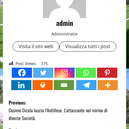
admin
Administrator
Visita il sito web
Visualizza tutti i post
Post Views:
375
P
Previous:
o
Cosimo Cicala lascia l’Antillese. L’attaccante nel mirino di
diverse Società.
s