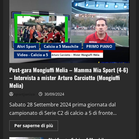
Altri Sport
Calcio a 5 Maschile
PRIMO PIANO
Video - Calcio a 5
Post-gara Mongiuffi Melia – Mamma Mia Sport (4-6)
– Intervista a mister Arturo Carciotto (Mongiuffi
Melia)
"SportEmpire" in Podcast
Sport News
sportjonico
30/09/2024
“SportEmpire” in Podcast: 29^ Puntata
(Martedi 28 Aprile 2026)
Sabato 28 Settembre 2024 prima giornata dal
campionato di Serie C2 di calcio a 5 di fronte...
28/04/2026
2
Maggiori
Per saperne di più
informazioni
"SportEmpire" in Podcast
su
“SportEmpire” in Podcast: 28^ Puntata
Post-