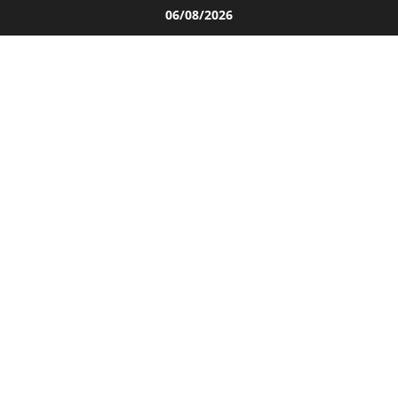
Salta
06/08/2026
al
contenuto