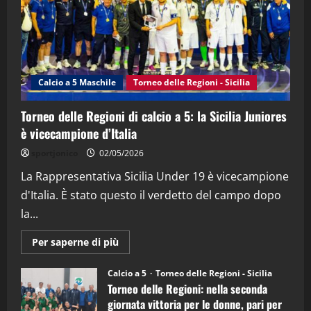
21/04/2026
3
"SportEmpire" in Podcast
Sport News
“SportEmpire” in Podcast: 27^ Puntata
(Martedi 14 Aprile 2026)
Calcio a 5 Maschile
Torneo delle Regioni - Sicilia
15/04/2026
4
Torneo delle Regioni di calcio a 5: la Sicilia Juniores
è vicecampione d’Italia
"SportEmpire" in Podcast
“SportEmpire” in Podcast: 26^ Puntata
sportjonico
02/05/2026
(Martedi 07 Aprile 2026)
La Rappresentativa Sicilia Under 19 è vicecampione
08/04/2026
5
d'Italia. È stato questo il verdetto del campo dopo
la...
Maggiori
Per saperne di più
informazioni
su
Torneo
Calcio a 5
Torneo delle Regioni - Sicilia
delle
Torneo delle Regioni: nella seconda
Regioni
di
giornata vittoria per le donne, pari per
calcio