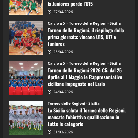
la Juniores perde l’U15
a
5:
la
27/04/2026
Sicilia
Juniores
Calcio a 5
Torneo delle Regioni - Sicilia
è
Torneo delle Regioni, il riepilogo della
vicecampione
d’Italia
prima giornata: vincono U15, U17 e
Juniores
25/04/2026
Calcio a 5
Torneo delle Regioni - Sicilia
Torneo delle Regioni 2026 C5: dal 25
Aprile al 1 Maggio le Rappresentative
siciliane impegnate nel Lazio
24/04/2026
Torneo delle Regioni - Sicilia
La Sicilia saluta il Torneo delle Regioni,
mancato l’obiettivo qualificazione in
tutte le categorie
31/03/2026