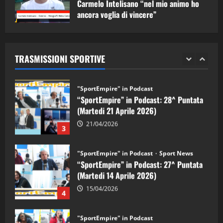
Carmelo Intelisano “nel mio animo ho
ancora voglia di vincere”
"SportEmpire" in Podcast
Sport News
05/09/2024
“SportEmpire” in Podcast: 29^ Puntata
(Martedi 28 Aprile 2026)
TRASMISSIONI SPORTIVE
28/04/2026
2
"SportEmpire" in Podcast
“SportEmpire” in Podcast: 28^ Puntata
(Martedi 21 Aprile 2026)
21/04/2026
3
"SportEmpire" in Podcast
Sport News
“SportEmpire” in Podcast: 27^ Puntata
(Martedi 14 Aprile 2026)
15/04/2026
4
"SportEmpire" in Podcast