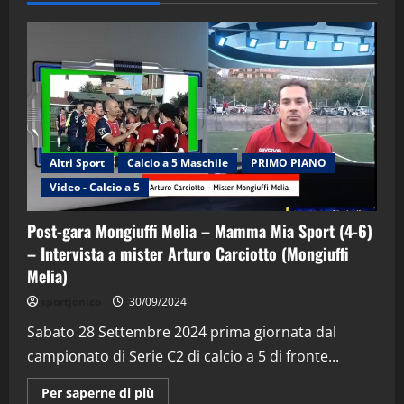
Altri Sport
Calcio a 5 Maschile
PRIMO PIANO
Video - Calcio a 5
Post-gara Mongiuffi Melia – Mamma Mia Sport (4-6)
– Intervista a mister Arturo Carciotto (Mongiuffi
Melia)
"SportEmpire" in Podcast
Sport News
sportjonico
30/09/2024
“SportEmpire” in Podcast: 29^ Puntata
(Martedi 28 Aprile 2026)
Sabato 28 Settembre 2024 prima giornata dal
campionato di Serie C2 di calcio a 5 di fronte...
28/04/2026
2
Maggiori
Per saperne di più