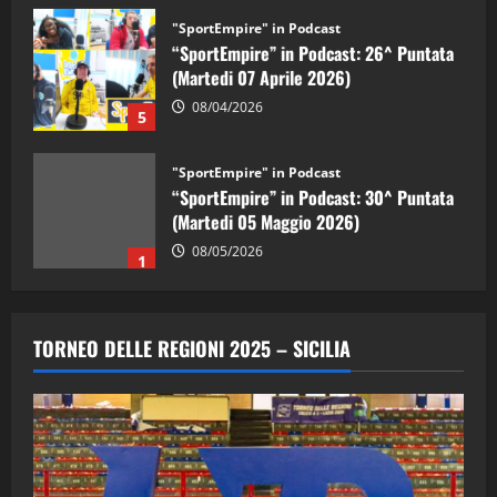
"SportEmpire" in Podcast
“SportEmpire” in Podcast: 26^ Puntata
(Martedi 07 Aprile 2026)
08/04/2026
5
"SportEmpire" in Podcast
“SportEmpire” in Podcast: 30^ Puntata
(Martedi 05 Maggio 2026)
08/05/2026
1
"SportEmpire" in Podcast
Sport News
“SportEmpire” in Podcast: 29^ Puntata
TORNEO DELLE REGIONI 2025 – SICILIA
(Martedi 28 Aprile 2026)
28/04/2026
2
"SportEmpire" in Podcast
“SportEmpire” in Podcast: 28^ Puntata