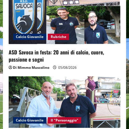
a
t
i
o
Calcio Giovanile
Rubriche
n
ASD Savoca in festa: 20 anni di calcio, cuore,
passione e sogni
Di Mimmo Muscolino
05/08/2026
Calcio Giovanile
Il "Personaggio"