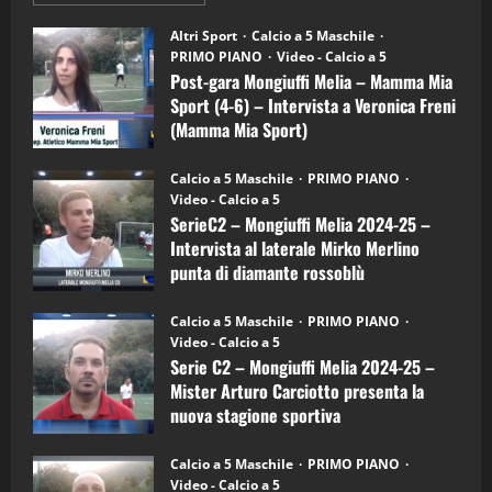
informazioni
"SportEmpire" in Podcast
su
“SportEmpire” in Podcast: 28^ Puntata
Post-
Altri Sport
Calcio a 5 Maschile
gara
(Martedi 21 Aprile 2026)
PRIMO PIANO
Video - Calcio a 5
Mongiuffi
Melia
Post-gara Mongiuffi Melia – Mamma Mia
21/04/2026
–
3
Sport (4-6) – Intervista a Veronica Freni
Mamma
Mia
(Mamma Mia Sport)
Sport
"SportEmpire" in Podcast
Sport News
(4-
30/09/2024
6)
“SportEmpire” in Podcast: 27^ Puntata
Calcio a 5 Maschile
PRIMO PIANO
–
(Martedi 14 Aprile 2026)
Video - Calcio a 5
Intervista
a
SerieC2 – Mongiuffi Melia 2024-25 –
15/04/2026
mister
4
Intervista al laterale Mirko Merlino
Arturo
Carciotto
punta di diamante rossoblù
(Mongiuffi
Melia)
"SportEmpire" in Podcast
26/09/2024
“SportEmpire” in Podcast: 26^ Puntata
Calcio a 5 Maschile
PRIMO PIANO
(Martedi 07 Aprile 2026)
Video - Calcio a 5
Serie C2 – Mongiuffi Melia 2024-25 –
08/04/2026
5
Mister Arturo Carciotto presenta la
nuova stagione sportiva
"SportEmpire" in Podcast
11/09/2024
“SportEmpire” in Podcast: 30^ Puntata
Calcio a 5 Maschile
PRIMO PIANO
(Martedi 05 Maggio 2026)
Video - Calcio a 5