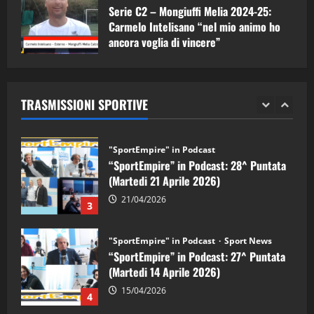
Serie C2 – Mongiuffi Melia 2024-25:
08/05/2026
1
Carmelo Intelisano “nel mio animo ho
ancora voglia di vincere”
"SportEmpire" in Podcast
Sport News
05/09/2024
“SportEmpire” in Podcast: 29^ Puntata
(Martedi 28 Aprile 2026)
TRASMISSIONI SPORTIVE
28/04/2026
2
"SportEmpire" in Podcast
“SportEmpire” in Podcast: 28^ Puntata
(Martedi 21 Aprile 2026)
21/04/2026
3
"SportEmpire" in Podcast
Sport News
“SportEmpire” in Podcast: 27^ Puntata
(Martedi 14 Aprile 2026)
15/04/2026
4