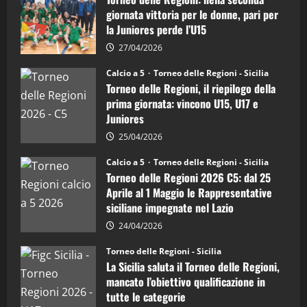
Regioni
di
giornata vittoria per le donne, pari per
calcio
la Juniores perde l’U15
a
5:
la
27/04/2026
Sicilia
Juniores
Calcio a 5
Torneo delle Regioni - Sicilia
è
Torneo delle Regioni, il riepilogo della
vicecampione
d’Italia
prima giornata: vincono U15, U17 e
Juniores
25/04/2026
Calcio a 5
Torneo delle Regioni - Sicilia
Torneo delle Regioni 2026 C5: dal 25
Aprile al 1 Maggio le Rappresentative
siciliane impegnate nel Lazio
24/04/2026
Torneo delle Regioni - Sicilia
La Sicilia saluta il Torneo delle Regioni,
mancato l’obiettivo qualificazione in
tutte le categorie