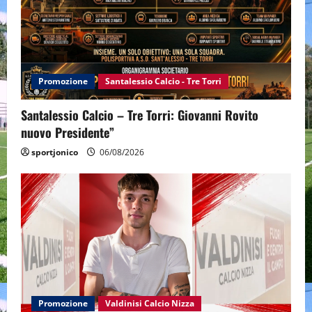
Promozione
Santalessio Calcio - Tre Torri
Santalessio Calcio – Tre Torri: Giovanni Rovito
nuovo Presidente”
sportjonico
06/08/2026
Promozione
Valdinisi Calcio Nizza