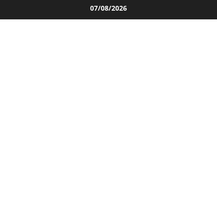
Salta
07/08/2026
al
contenuto