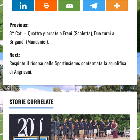
P
Previous:
o
3^ Cat. – Quattro giornate a Freni (Scaletta), Due turni a
Brigandì (Mandanici).
s
Next:
t
Respinto il ricorso dello Sportinsieme: confermata la squalifica
n
di Angrisani.
a
v
STORIE CORRELATE
i
g