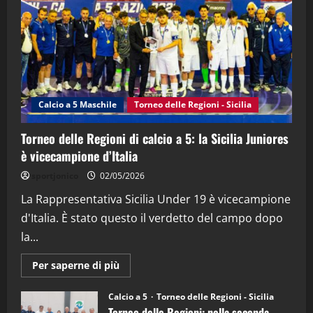
(Martedi 21 Aprile 2026)
21/04/2026
3
"SportEmpire" in Podcast
Sport News
“SportEmpire” in Podcast: 27^ Puntata
(Martedi 14 Aprile 2026)
Calcio a 5 Maschile
Torneo delle Regioni - Sicilia
15/04/2026
4
Torneo delle Regioni di calcio a 5: la Sicilia Juniores
è vicecampione d’Italia
"SportEmpire" in Podcast
“SportEmpire” in Podcast: 26^ Puntata
sportjonico
02/05/2026
(Martedi 07 Aprile 2026)
La Rappresentativa Sicilia Under 19 è vicecampione
08/04/2026
5
d'Italia. È stato questo il verdetto del campo dopo
la...
Maggiori
Per saperne di più
informazioni
su
Torneo
Calcio a 5
Torneo delle Regioni - Sicilia
delle
Torneo delle Regioni: nella seconda