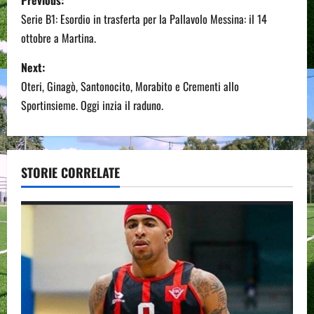
o
Serie B1: Esordio in trasferta per la Pallavolo Messina: il 14
ottobre a Martina.
s
Next:
t
Oteri, Ginagò, Santonocito, Morabito e Crementi allo
n
Sportinsieme. Oggi inzia il raduno.
a
v
STORIE CORRELATE
i
g
a
t