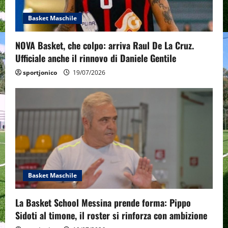
i
o
Basket Maschile
n
NOVA Basket, che colpo: arriva Raul De La Cruz.
Ufficiale anche il rinnovo di Daniele Gentile
sportjonico
19/07/2026
Basket Maschile
La Basket School Messina prende forma: Pippo
Sidoti al timone, il roster si rinforza con ambizione