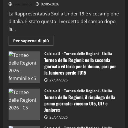
(Martedi 21 Aprile 2026)
sportjonico
02/05/2026
21/04/2026
La Rappresentativa Sicilia Under 19 è vicecampione
3
d'Italia. È stato questo il verdetto del campo dopo
"SportEmpire" in Podcast
Sport News
la...
“SportEmpire” in Podcast: 27^ Puntata
(Martedi 14 Aprile 2026)
Maggiori
Per saperne di più
informazioni
15/04/2026
su
4
Torneo
Calcio a 5
Torneo delle Regioni - Sicilia
delle
Torneo delle Regioni: nella seconda
Regioni
di
"SportEmpire" in Podcast
giornata vittoria per le donne, pari per
calcio
“SportEmpire” in Podcast: 26^ Puntata
la Juniores perde l’U15
a
5:
(Martedi 07 Aprile 2026)
la
27/04/2026
Sicilia
08/04/2026
5
Juniores
Calcio a 5
Torneo delle Regioni - Sicilia
è
Torneo delle Regioni, il riepilogo della
vicecampione
d’Italia
prima giornata: vincono U15, U17 e
Juniores
25/04/2026
Calcio a 5
Torneo delle Regioni - Sicilia