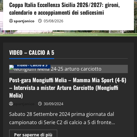
Coppa Italia Eccellenza Sicilia 2026/2027: gironi,
calendario e accoppiamenti dei sedicesimi
sportjonico
05/08/2026
VIDEO – CALCIO A 5
Altri Sport
Calcio a 5 Maschile
PRIMO PIANO
Video - Calcio a 5
Post-gara Mongiuffi Melia – Mamma Mia Sport (4-6)
– Intervista a mister Arturo Carciotto (Mongiuffi
Melia)
"SportEmpire" in Podcast
Sport News
sportjonico
30/09/2024
“SportEmpire” in Podcast: 29^ Puntata
(Martedi 28 Aprile 2026)
Sabato 28 Settembre 2024 prima giornata dal
campionato di Serie C2 di calcio a 5 di fronte...
28/04/2026
2
Maggiori
Per saperne di più