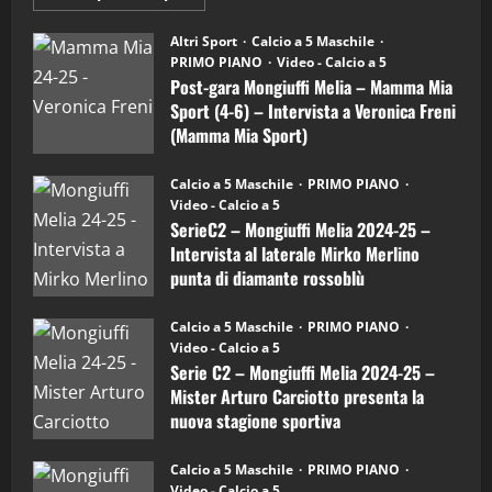
informazioni
"SportEmpire" in Podcast
su
“SportEmpire” in Podcast: 28^ Puntata
Post-
Altri Sport
Calcio a 5 Maschile
gara
(Martedi 21 Aprile 2026)
PRIMO PIANO
Video - Calcio a 5
Mongiuffi
Melia
Post-gara Mongiuffi Melia – Mamma Mia
21/04/2026
–
3
Sport (4-6) – Intervista a Veronica Freni
Mamma
Mia
(Mamma Mia Sport)
Sport
"SportEmpire" in Podcast
Sport News
(4-
30/09/2024
6)
“SportEmpire” in Podcast: 27^ Puntata
Calcio a 5 Maschile
PRIMO PIANO
–
(Martedi 14 Aprile 2026)
Video - Calcio a 5
Intervista
a
SerieC2 – Mongiuffi Melia 2024-25 –
15/04/2026
mister
4
Intervista al laterale Mirko Merlino
Arturo
Carciotto
punta di diamante rossoblù
(Mongiuffi
Melia)
"SportEmpire" in Podcast
26/09/2024
“SportEmpire” in Podcast: 26^ Puntata
Calcio a 5 Maschile
PRIMO PIANO
(Martedi 07 Aprile 2026)
Video - Calcio a 5
Serie C2 – Mongiuffi Melia 2024-25 –
08/04/2026
5
Mister Arturo Carciotto presenta la
nuova stagione sportiva
"SportEmpire" in Podcast
11/09/2024
“SportEmpire” in Podcast: 30^ Puntata
Calcio a 5 Maschile
PRIMO PIANO
(Martedi 05 Maggio 2026)
Video - Calcio a 5