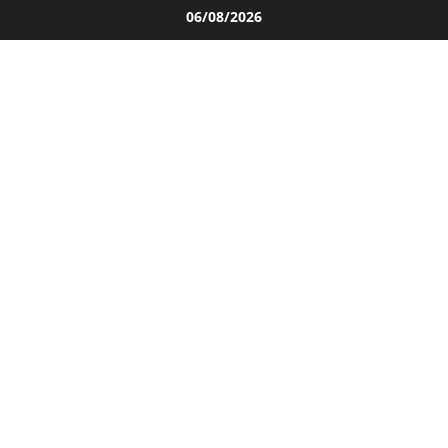
Salta
06/08/2026
al
contenuto