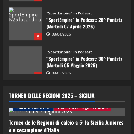
"SportEmpire" in Podcast
“SportEmpire” in Podcast: 26^ Puntata
(Martedi 07 Aprile 2026)
08/04/2026
5
"SportEmpire" in Podcast
“SportEmpire” in Podcast: 30^ Puntata
(Martedi 05 Maggio 2026)
08/05/2026
1
"SportEmpire" in Podcast
Sport News
“SportEmpire” in Podcast: 29^ Puntata
TORNEO DELLE REGIONI 2025 – SICILIA
(Martedi 28 Aprile 2026)
28/04/2026
Calcio a 5 Maschile
Torneo delle Regioni - Sicilia
2
Torneo delle Regioni di calcio a 5: la Sicilia Juniores
"SportEmpire" in Podcast
è vicecampione d’Italia
“SportEmpire” in Podcast: 28^ Puntata