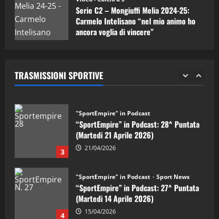
Serie C2 – Mongiuffi Melia 2024-25:
08/05/2026
1
Carmelo Intelisano “nel mio animo ho
ancora voglia di vincere”
"SportEmpire" in Podcast
Sport News
05/09/2024
“SportEmpire” in Podcast: 29^ Puntata
(Martedi 28 Aprile 2026)
TRASMISSIONI SPORTIVE
28/04/2026
2
"SportEmpire" in Podcast
“SportEmpire” in Podcast: 28^ Puntata
(Martedi 21 Aprile 2026)
21/04/2026
3
"SportEmpire" in Podcast
Sport News
“SportEmpire” in Podcast: 27^ Puntata
(Martedi 14 Aprile 2026)
15/04/2026
4