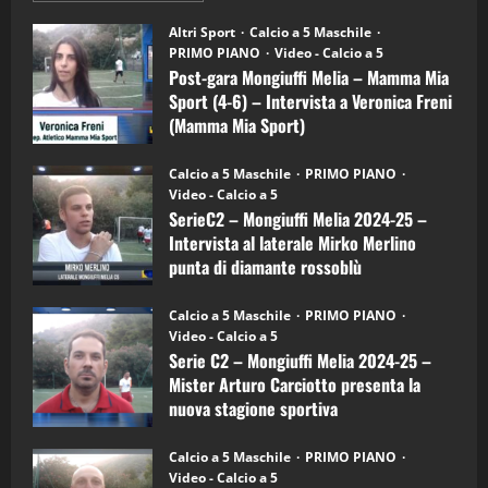
"SportEmpire" in Podcast
Sport News
su
Post-
“SportEmpire” in Podcast: 27^ Puntata
Altri Sport
Calcio a 5 Maschile
gara
(Martedi 14 Aprile 2026)
PRIMO PIANO
Video - Calcio a 5
Mongiuffi
Melia
Post-gara Mongiuffi Melia – Mamma Mia
15/04/2026
–
4
Sport (4-6) – Intervista a Veronica Freni
Mamma
Mia
(Mamma Mia Sport)
Sport
"SportEmpire" in Podcast
(4-
30/09/2024
6)
“SportEmpire” in Podcast: 26^ Puntata
Calcio a 5 Maschile
PRIMO PIANO
–
(Martedi 07 Aprile 2026)
Video - Calcio a 5
Intervista
a
SerieC2 – Mongiuffi Melia 2024-25 –
mister
08/04/2026
5
Intervista al laterale Mirko Merlino
Arturo
Carciotto
punta di diamante rossoblù
(Mongiuffi
Melia)
"SportEmpire" in Podcast
26/09/2024
“SportEmpire” in Podcast: 30^ Puntata
Calcio a 5 Maschile
PRIMO PIANO
(Martedi 05 Maggio 2026)
Video - Calcio a 5
Serie C2 – Mongiuffi Melia 2024-25 –
08/05/2026
1
Mister Arturo Carciotto presenta la
nuova stagione sportiva
"SportEmpire" in Podcast
Sport News
11/09/2024
“SportEmpire” in Podcast: 29^ Puntata
Calcio a 5 Maschile
PRIMO PIANO
(Martedi 28 Aprile 2026)
Video - Calcio a 5