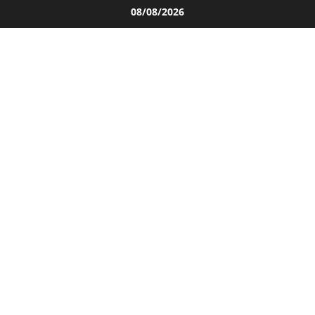
Salta
08/08/2026
al
contenuto