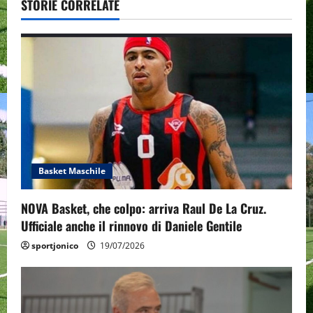
v
STORIE CORRELATE
i
g
a
t
i
o
Basket Maschile
n
NOVA Basket, che colpo: arriva Raul De La Cruz.
Ufficiale anche il rinnovo di Daniele Gentile
sportjonico
19/07/2026