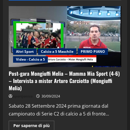
Altri Sport
Calcio a 5 Maschile
PRIMO PIANO
"SportEmpire" in Podcast
Sport News
Video - Calcio a 5
“SportEmpire” in Podcast: 29^ Puntata
(Martedi 28 Aprile 2026)
Post-gara Mongiuffi Melia – Mamma Mia Sport (4-6)
28/04/2026
2
– Intervista a mister Arturo Carciotto (Mongiuffi
Melia)
"SportEmpire" in Podcast
sportjonico
30/09/2024
“SportEmpire” in Podcast: 28^ Puntata
Sabato 28 Settembre 2024 prima giornata dal
(Martedi 21 Aprile 2026)
campionato di Serie C2 di calcio a 5 di fronte...
21/04/2026
3
Maggiori
Per saperne di più
informazioni