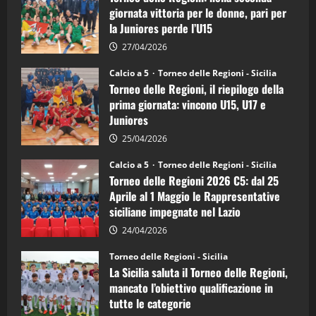
di
giornata vittoria per le donne, pari per
calcio
la Juniores perde l’U15
a
5:
la
27/04/2026
Sicilia
Juniores
Calcio a 5
Torneo delle Regioni - Sicilia
è
Torneo delle Regioni, il riepilogo della
vicecampione
d’Italia
prima giornata: vincono U15, U17 e
Juniores
25/04/2026
Calcio a 5
Torneo delle Regioni - Sicilia
Torneo delle Regioni 2026 C5: dal 25
Aprile al 1 Maggio le Rappresentative
siciliane impegnate nel Lazio
24/04/2026
Torneo delle Regioni - Sicilia
La Sicilia saluta il Torneo delle Regioni,
mancato l’obiettivo qualificazione in
tutte le categorie