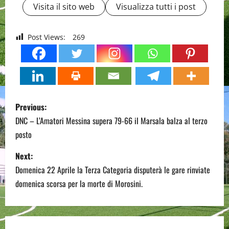
Visita il sito web
Visualizza tutti i post
Post Views:
269
P
Previous:
o
DNC – L’Amatori Messina supera 79-66 il Marsala balza al terzo
posto
s
Next:
t
Domenica 22 Aprile la Terza Categoria disputerà le gare rinviate
n
domenica scorsa per la morte di Morosini.
a