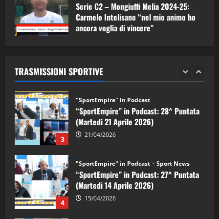
Serie C2 – Mongiuffi Melia 2024-25:
28/04/2026
2
Carmelo Intelisano “nel mio animo ho
ancora voglia di vincere”
"SportEmpire" in Podcast
05/09/2024
“SportEmpire” in Podcast: 28^ Puntata
(Martedi 21 Aprile 2026)
TRASMISSIONI SPORTIVE
21/04/2026
3
"SportEmpire" in Podcast
Sport News
“SportEmpire” in Podcast: 27^ Puntata
(Martedi 14 Aprile 2026)
15/04/2026
4
"SportEmpire" in Podcast
“SportEmpire” in Podcast: 26^ Puntata
(Martedi 07 Aprile 2026)
08/04/2026
5