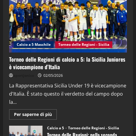
(Martedi 14 Aprile 2026)
15/04/2026
4
"SportEmpire" in Podcast
“SportEmpire” in Podcast: 26^ Puntata
(Martedi 07 Aprile 2026)
Calcio a 5 Maschile
Torneo delle Regioni - Sicilia
08/04/2026
5
Torneo delle Regioni di calcio a 5: la Sicilia Juniores
è vicecampione d’Italia
sportjonico
02/05/2026
La Rappresentativa Sicilia Under 19 è vicecampione
d'Italia. È stato questo il verdetto del campo dopo
la...
Maggiori
Per saperne di più
informazioni
su
Torneo
Calcio a 5
Torneo delle Regioni - Sicilia
delle
Torneo delle Regioni: nella seconda
Regioni