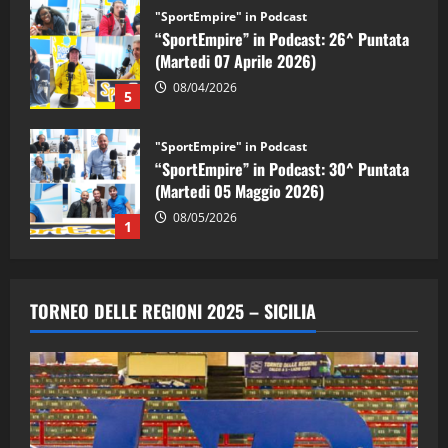
"SportEmpire" in Podcast
“SportEmpire” in Podcast: 30^ Puntata
(Martedi 05 Maggio 2026)
08/05/2026
1
"SportEmpire" in Podcast
Sport News
“SportEmpire” in Podcast: 29^ Puntata
(Martedi 28 Aprile 2026)
28/04/2026
2
"SportEmpire" in Podcast
“SportEmpire” in Podcast: 28^ Puntata
TORNEO DELLE REGIONI 2025 – SICILIA
(Martedi 21 Aprile 2026)
21/04/2026
3
"SportEmpire" in Podcast
Sport News
“SportEmpire” in Podcast: 27^ Puntata