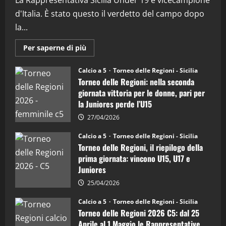
d'Italia. È stato questo il verdetto del campo dopo
"SportEmpire" in Podcast
Sport News
la...
“SportEmpire” in Podcast: 27^ Puntata
(Martedi 14 Aprile 2026)
Maggiori
Per saperne di più
informazioni
15/04/2026
su
4
Torneo
Calcio a 5
Torneo delle Regioni - Sicilia
delle
Torneo delle Regioni: nella seconda
Regioni
di
"SportEmpire" in Podcast
giornata vittoria per le donne, pari per
calcio
“SportEmpire” in Podcast: 26^ Puntata
la Juniores perde l’U15
a
5:
(Martedi 07 Aprile 2026)
la
27/04/2026
Sicilia
08/04/2026
5
Juniores
Calcio a 5
Torneo delle Regioni - Sicilia
è
Torneo delle Regioni, il riepilogo della
vicecampione
d’Italia
prima giornata: vincono U15, U17 e
Juniores
25/04/2026
Calcio a 5
Torneo delle Regioni - Sicilia
Torneo delle Regioni 2026 C5: dal 25
Aprile al 1 Maggio le Rappresentative