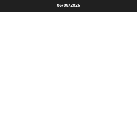
Salta
06/08/2026
al
contenuto