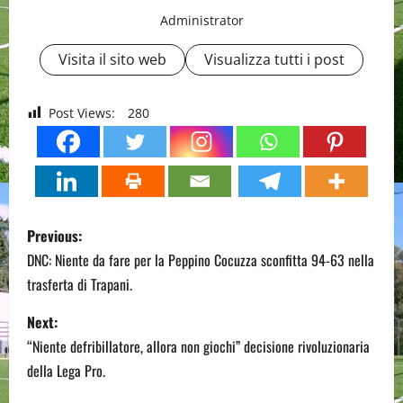
Administrator
Visita il sito web
Visualizza tutti i post
Post Views:
280
P
Previous:
o
DNC: Niente da fare per la Peppino Cocuzza sconfitta 94-63 nella
trasferta di Trapani.
s
Next:
t
“Niente defribillatore, allora non giochi” decisione rivoluzionaria
n
della Lega Pro.