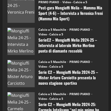
(Martedi 21 Aprile 2026)
PRIMO PIANO
Video - Calcio a 5
Mongiuffi
Melia
Post-gara Mongiuffi Melia – Mamma Mia
21/04/2026
–
3
Sport (4-6) – Intervista a Veronica Freni
Mamma
Mia
(Mamma Mia Sport)
Sport
"SportEmpire" in Podcast
Sport News
(4-
30/09/2024
6)
“SportEmpire” in Podcast: 27^ Puntata
Calcio a 5 Maschile
PRIMO PIANO
–
(Martedi 14 Aprile 2026)
Video - Calcio a 5
Intervista
a
SerieC2 – Mongiuffi Melia 2024-25 –
15/04/2026
mister
4
Intervista al laterale Mirko Merlino
Arturo
Carciotto
punta di diamante rossoblù
(Mongiuffi
Melia)
"SportEmpire" in Podcast
26/09/2024
“SportEmpire” in Podcast: 26^ Puntata
Calcio a 5 Maschile
PRIMO PIANO
(Martedi 07 Aprile 2026)
Video - Calcio a 5
Serie C2 – Mongiuffi Melia 2024-25 –
08/04/2026
5
Mister Arturo Carciotto presenta la
nuova stagione sportiva
"SportEmpire" in Podcast
11/09/2024
“SportEmpire” in Podcast: 30^ Puntata
Calcio a 5 Maschile
PRIMO PIANO
(Martedi 05 Maggio 2026)
Video - Calcio a 5
Serie C2 – Mongiuffi Melia 2024-25:
08/05/2026
1
Carmelo Intelisano “nel mio animo ho