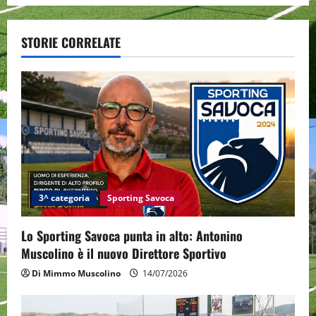
a
v
STORIE CORRELATE
i
g
a
t
i
3^ categoria
Sporting Savoca
o
Lo Sporting Savoca punta in alto: Antonino
n
Muscolino è il nuovo Direttore Sportivo
Di Mimmo Muscolino
14/07/2026