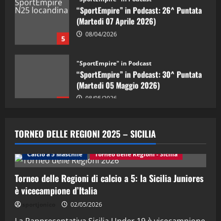
(Martedi 07 Aprile 2026)
08/04/2026
5
"SportEmpire" in Podcast
“SportEmpire” in Podcast: 30^ Puntata
(Martedi 05 Maggio 2026)
08/05/2026
1
"SportEmpire" in Podcast
Sport News
“SportEmpire” in Podcast: 29^ Puntata
TORNEO DELLE REGIONI 2025 – SICILIA
(Martedi 28 Aprile 2026)
28/04/2026
Calcio a 5 Maschile
Torneo delle Regioni - Sicilia
2
Torneo delle Regioni di calcio a 5: la Sicilia Juniores
"SportEmpire" in Podcast
è vicecampione d’Italia
“SportEmpire” in Podcast: 28^ Puntata
(Martedi 21 Aprile 2026)
sportjonico
02/05/2026
21/04/2026
La Rappresentativa Sicilia Under 19 è vicecampione
3