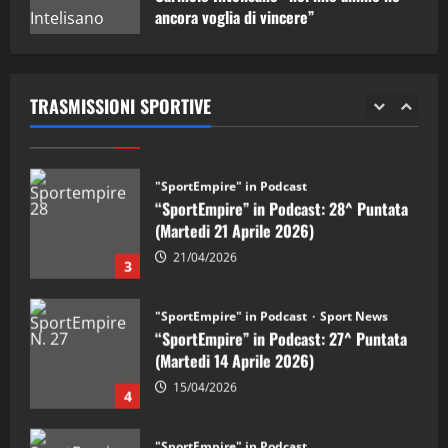
ancora voglia di vincere”
"SportEmpire" in Podcast
Sport News
05/09/2024
“SportEmpire” in Podcast: 29^ Puntata
(Martedi 28 Aprile 2026)
TRASMISSIONI SPORTIVE
28/04/2026
2
"SportEmpire" in Podcast
“SportEmpire” in Podcast: 28^ Puntata
(Martedi 21 Aprile 2026)
21/04/2026
3
"SportEmpire" in Podcast
Sport News
“SportEmpire” in Podcast: 27^ Puntata
(Martedi 14 Aprile 2026)
15/04/2026
4
"SportEmpire" in Podcast
“SportEmpire” in Podcast: 26^ Puntata