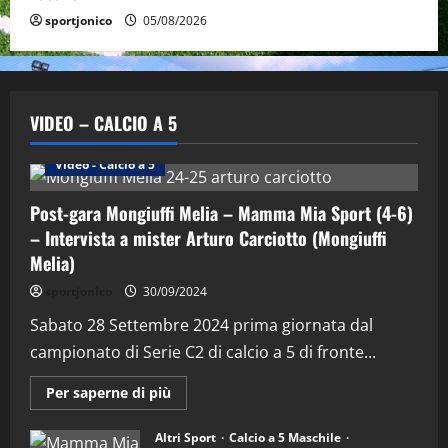
sportjonico
05/08/2026
VIDEO – CALCIO A 5
Altri Sport
Calcio a 5 Maschile
PRIMO PIANO
Video - Calcio a 5
Post-gara Mongiuffi Melia – Mamma Mia Sport (4-6)
– Intervista a mister Arturo Carciotto (Mongiuffi
Melia)
"SportEmpire" in Podcast
Sport News
sportjonico
30/09/2024
“SportEmpire” in Podcast: 29^ Puntata
(Martedi 28 Aprile 2026)
Sabato 28 Settembre 2024 prima giornata dal
campionato di Serie C2 di calcio a 5 di fronte...
28/04/2026
2
Maggiori
Per saperne di più
informazioni
"SportEmpire" in Podcast
su
“SportEmpire” in Podcast: 28^ Puntata
Post-
Altri Sport
Calcio a 5 Maschile
gara