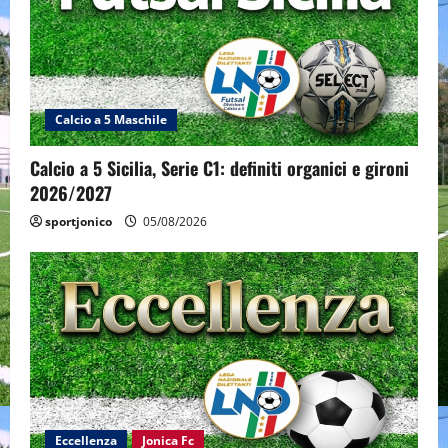
Calcio a 5 Maschile
Calcio a 5 Sicilia, Serie C1: definiti organici e gironi
2026/2027
sportjonico
05/08/2026
Eccellenza
Jonica Fc