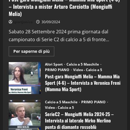
– Intervista a mister Arturo Carciotto (Mongiuffi
Melia)
"SportEmpire" in Podcast
Sport News
sportjonico
30/09/2024
“SportEmpire” in Podcast: 29^ Puntata
(Martedi 28 Aprile 2026)
Sabato 28 Settembre 2024 prima giornata dal
campionato di Serie C2 di calcio a 5 di fronte...
28/04/2026
2
Maggiori
Per saperne di più
informazioni
"SportEmpire" in Podcast
su
“SportEmpire” in Podcast: 28^ Puntata
Post-
Altri Sport
Calcio a 5 Maschile
gara
(Martedi 21 Aprile 2026)
PRIMO PIANO
Video - Calcio a 5
Mongiuffi
Melia
Post-gara Mongiuffi Melia – Mamma Mia
21/04/2026
–
3
Sport (4-6) – Intervista a Veronica Freni
Mamma
Mia
(Mamma Mia Sport)
Sport
"SportEmpire" in Podcast
Sport News
(4-
30/09/2024
6)
“SportEmpire” in Podcast: 27^ Puntata
Calcio a 5 Maschile
PRIMO PIANO
–
(Martedi 14 Aprile 2026)
Video - Calcio a 5
Intervista
a
SerieC2 – Mongiuffi Melia 2024-25 –
15/04/2026
mister
4
Intervista al laterale Mirko Merlino
Arturo
Carciotto
punta di diamante rossoblù
(Mongiuffi