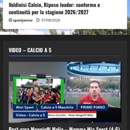
Valdinisi Calcio, Riposo leader: conferme e
continuità per la stagione 2026/2027
sportjonico
07/08/2026
VIDEO – CALCIO A 5
Altri Sport
Calcio a 5 Maschile
PRIMO PIANO
Video - Calcio a 5
Post-gara Mongiuffi Melia – Mamma Mia Sport (4-6)