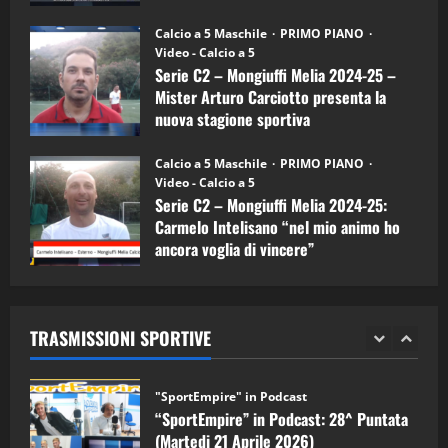
Melia)
"SportEmpire" in Podcast
26/09/2024
“SportEmpire” in Podcast: 26^ Puntata
Calcio a 5 Maschile
PRIMO PIANO
(Martedi 07 Aprile 2026)
Video - Calcio a 5
Serie C2 – Mongiuffi Melia 2024-25 –
08/04/2026
5
Mister Arturo Carciotto presenta la
nuova stagione sportiva
"SportEmpire" in Podcast
11/09/2024
“SportEmpire” in Podcast: 30^ Puntata
Calcio a 5 Maschile
PRIMO PIANO
(Martedi 05 Maggio 2026)
Video - Calcio a 5
Serie C2 – Mongiuffi Melia 2024-25:
08/05/2026
1
Carmelo Intelisano “nel mio animo ho
ancora voglia di vincere”
"SportEmpire" in Podcast
Sport News
05/09/2024
“SportEmpire” in Podcast: 29^ Puntata
(Martedi 28 Aprile 2026)
TRASMISSIONI SPORTIVE
28/04/2026
2
"SportEmpire" in Podcast
“SportEmpire” in Podcast: 28^ Puntata
(Martedi 21 Aprile 2026)