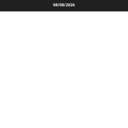
Salta
08/08/2026
al
contenuto