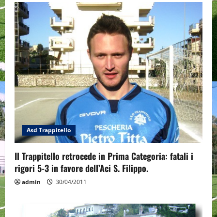
v
i
g
a
t
i
o
Asd Trappitello
n
Il Trappitello retrocede in Prima Categoria: fatali i
rigori 5-3 in favore dell’Aci S. Filippo.
admin
30/04/2011