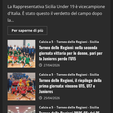
(Martedi 07 Aprile 2026)
La Rappresentativa Sicilia Under 19 è vicecampione
08/04/2026
5
d'Italia. È stato questo il verdetto del campo dopo
la...
Maggiori
Per saperne di più
informazioni
su
Torneo
Calcio a 5
Torneo delle Regioni - Sicilia
delle
Torneo delle Regioni: nella seconda
Regioni
di
giornata vittoria per le donne, pari per
calcio
la Juniores perde l’U15
a
5:
la
27/04/2026
Sicilia
Juniores
Calcio a 5
Torneo delle Regioni - Sicilia
è
Torneo delle Regioni, il riepilogo della
vicecampione
d’Italia
prima giornata: vincono U15, U17 e
Juniores
25/04/2026
Calcio a 5
Torneo delle Regioni - Sicilia