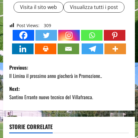
Visita il sito web
Visualizza tutti i post
Post Views:
309
P
Previous:
o
Il Limina il prossimo anno giocherà in Promozione..
s
Next:
Santino Errante nuovo tecnico del Villafranca.
t
n
a
STORIE CORRELATE