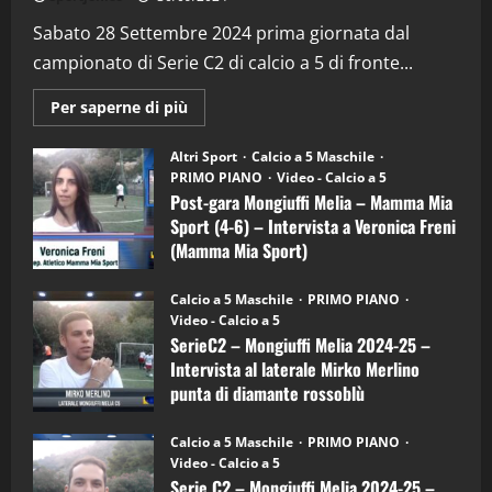
“SportEmpire” in Podcast: 29^ Puntata
(Martedi 28 Aprile 2026)
Sabato 28 Settembre 2024 prima giornata dal
campionato di Serie C2 di calcio a 5 di fronte...
28/04/2026
2
Maggiori
Per saperne di più
informazioni
"SportEmpire" in Podcast
su
“SportEmpire” in Podcast: 28^ Puntata
Post-
Altri Sport
Calcio a 5 Maschile
gara
(Martedi 21 Aprile 2026)
PRIMO PIANO
Video - Calcio a 5
Mongiuffi
Melia
Post-gara Mongiuffi Melia – Mamma Mia
21/04/2026
–
3
Sport (4-6) – Intervista a Veronica Freni
Mamma
Mia
(Mamma Mia Sport)
Sport
"SportEmpire" in Podcast
Sport News
(4-
30/09/2024
6)
“SportEmpire” in Podcast: 27^ Puntata
Calcio a 5 Maschile
PRIMO PIANO
–
(Martedi 14 Aprile 2026)
Video - Calcio a 5
Intervista
a
SerieC2 – Mongiuffi Melia 2024-25 –
15/04/2026
mister
4
Intervista al laterale Mirko Merlino
Arturo
Carciotto
punta di diamante rossoblù
(Mongiuffi
Melia)
"SportEmpire" in Podcast
26/09/2024
“SportEmpire” in Podcast: 26^ Puntata
Calcio a 5 Maschile
PRIMO PIANO
(Martedi 07 Aprile 2026)
Video - Calcio a 5
Serie C2 – Mongiuffi Melia 2024-25 –
08/04/2026