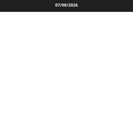
Salta
07/08/2026
al
contenuto