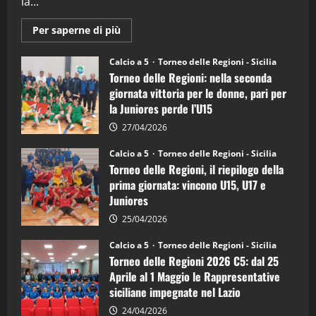
la...
Maggiori
Per saperne di più
informazioni
su
Torneo
Calcio a 5
Torneo delle Regioni - Sicilia
delle
Torneo delle Regioni: nella seconda
Regioni
di
giornata vittoria per le donne, pari per
calcio
la Juniores perde l’U15
a
5:
la
27/04/2026
Sicilia
Juniores
Calcio a 5
Torneo delle Regioni - Sicilia
è
Torneo delle Regioni, il riepilogo della
vicecampione
d’Italia
prima giornata: vincono U15, U17 e
Juniores
25/04/2026
Calcio a 5
Torneo delle Regioni - Sicilia
Torneo delle Regioni 2026 C5: dal 25
Aprile al 1 Maggio le Rappresentative
siciliane impegnate nel Lazio
24/04/2026