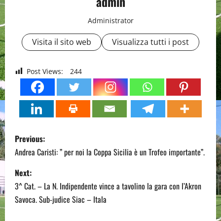
admin
Administrator
Visita il sito web
Visualizza tutti i post
Post Views:
244
P
Previous:
o
Andrea Caristi: ” per noi la Coppa Sicilia è un Trofeo importante”.
s
Next:
3^ Cat. – La N. Indipendente vince a tavolino la gara con l’Akron
t
Savoca. Sub-judice Siac – Itala
n