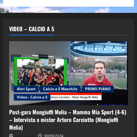
VIDEO – CALCIO A 5
Altri Sport
Calcio a 5 Maschile
PRIMO PIANO
Video - Calcio a 5
Post-gara Mongiuffi Melia – Mamma Mia Sport (4-6)
– Intervista a mister Arturo Carciotto (Mongiuffi
Melia)
"SportEmpire" in Podcast
Sport News
sportjonico
30/09/2024