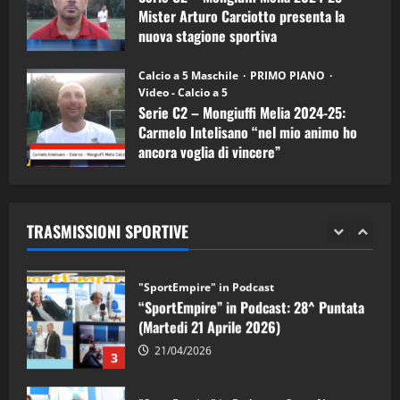
5
Mister Arturo Carciotto presenta la
nuova stagione sportiva
"SportEmpire" in Podcast
11/09/2024
“SportEmpire” in Podcast: 30^ Puntata
Calcio a 5 Maschile
PRIMO PIANO
(Martedi 05 Maggio 2026)
Video - Calcio a 5
Serie C2 – Mongiuffi Melia 2024-25:
08/05/2026
1
Carmelo Intelisano “nel mio animo ho
ancora voglia di vincere”
"SportEmpire" in Podcast
Sport News
05/09/2024
“SportEmpire” in Podcast: 29^ Puntata
(Martedi 28 Aprile 2026)
TRASMISSIONI SPORTIVE
28/04/2026
2
"SportEmpire" in Podcast
“SportEmpire” in Podcast: 28^ Puntata
(Martedi 21 Aprile 2026)
21/04/2026
3