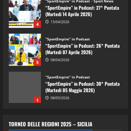
"SportEmpire" in Podcast
Sport News
“SportEmpire” in Podcast: 27^ Puntata
(Martedi 14 Aprile 2026)
15/04/2026
4
"SportEmpire" in Podcast
“SportEmpire” in Podcast: 26^ Puntata
(Martedi 07 Aprile 2026)
08/04/2026
5
"SportEmpire" in Podcast
“SportEmpire” in Podcast: 30^ Puntata
(Martedi 05 Maggio 2026)
08/05/2026
1
"SportEmpire" in Podcast
Sport News
“SportEmpire” in Podcast: 29^ Puntata
TORNEO DELLE REGIONI 2025 – SICILIA
(Martedi 28 Aprile 2026)