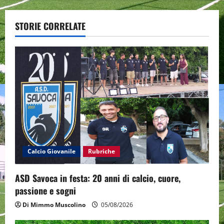
a
STORIE CORRELATE
v
i
g
a
t
i
Calcio Giovanile
Rubriche
o
ASD Savoca in festa: 20 anni di calcio, cuore,
n
passione e sogni
Di Mimmo Muscolino
05/08/2026