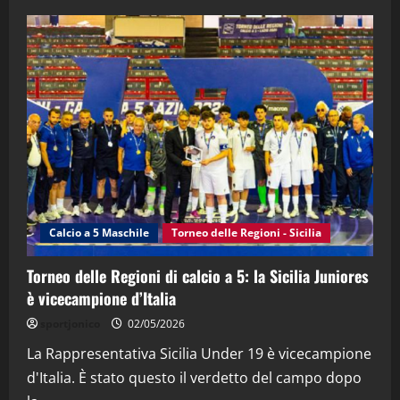
28/04/2026
2
"SportEmpire" in Podcast
“SportEmpire” in Podcast: 28^ Puntata
(Martedi 21 Aprile 2026)
21/04/2026
3
"SportEmpire" in Podcast
Sport News
“SportEmpire” in Podcast: 27^ Puntata
(Martedi 14 Aprile 2026)
Calcio a 5 Maschile
Torneo delle Regioni - Sicilia
15/04/2026
4
Torneo delle Regioni di calcio a 5: la Sicilia Juniores
è vicecampione d’Italia
"SportEmpire" in Podcast
“SportEmpire” in Podcast: 26^ Puntata
sportjonico
02/05/2026
(Martedi 07 Aprile 2026)
La Rappresentativa Sicilia Under 19 è vicecampione
08/04/2026
5
d'Italia. È stato questo il verdetto del campo dopo