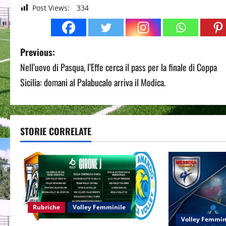
Post Views:
334
P
Previous:
Nell’uovo di Pasqua, l’Effe cerca il pass per la finale di Coppa
o
Sicilia: domani al Palabucalo arriva il Modica.
s
t
STORIE CORRELATE
n
a
v
i
Rubriche
Volley Femminile
g
Volley Femmin