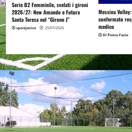
Serie B2 Femminile, svelati i gironi
a
Messina Volley
2026/27: New Amando e Futura
confermato resp
Santa Teresa nel “Girone J”
t
medico
sportjonico
25/07/2026
i
Di Pietro Fazio
o
n