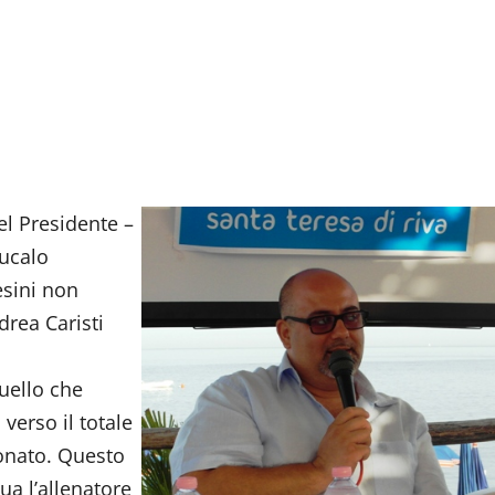
del Presidente –
ucalo
esini non
rea Caristi
uello che
 verso il totale
ionato. Questo
a l’allenatore