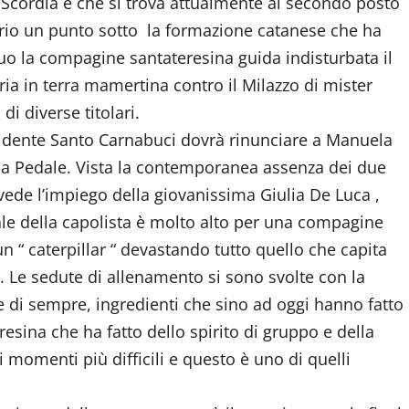
 Scordia e che si trova attualmente al secondo posto
oprio un punto sotto la formazione catanese che ha
uo la compagine santateresina guida indisturbata il
ria in terra mamertina contro il Milazzo di mister
i diverse titolari.
esidente Santo Carnabuci dovrà rinunciare a Manuela
lla Pedale. Vista la contemporanea assenza dei due
vede l’impiego della giovanissima Giulia De Luca ,
rale della capolista è molto alto per una compagine
n “ caterpillar “ devastando tutto quello che capita
. Le sedute di allenamento si sono svolte con la
 di sempre, ingredienti che sino ad oggi hanno fatto
esina che ha fatto dello spirito di gruppo e della
i momenti più difficili e questo è uno di quelli