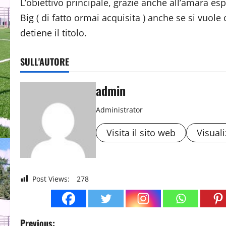
L’obiettivo principale, grazie anche all’amara es
Big ( di fatto ormai acquisita ) anche se si vuol
detiene il titolo.
SULL'AUTORE
admin
Administrator
Visita il sito web
Visuali
Post Views:
278
P
Previous: