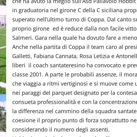
che ha avuto la meglio sull’Asd Pallavolo Hobbit
in graduatoria nel girone C della C siciliana pr
superato nell’ultimo turno di Coppa. Dal canto s
proprio girone ed è reduce dalla non facile vitto
Salmeri. Gara nella quale ha dovuto fare a meno d
Anche nella partita di Coppa il team caro al pr
Galletti, Fabiana Cannata, Rosa Letizia e Antone
liberi il coach santateresino ha convocato e pre
classe 2001. A parte le probabili assenze, il mo
che viaggia a ritmi vertiginosi e si muove come u
nei paraggi del parquet designato per la contesa
consueta professionalità e con la concentrazione
la differenza nel cammino della squadra santater
coesione il proprio punto di forza soprattutto ne
considerando il numero degli assenti.