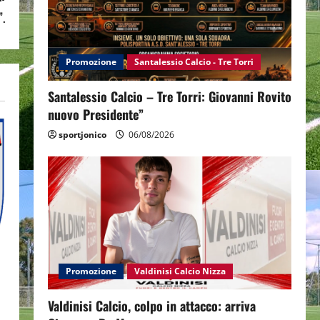
”.
Promozione
Santalessio Calcio - Tre Torri
Santalessio Calcio – Tre Torri: Giovanni Rovito
nuovo Presidente”
sportjonico
06/08/2026
Promozione
Valdinisi Calcio Nizza
Valdinisi Calcio, colpo in attacco: arriva