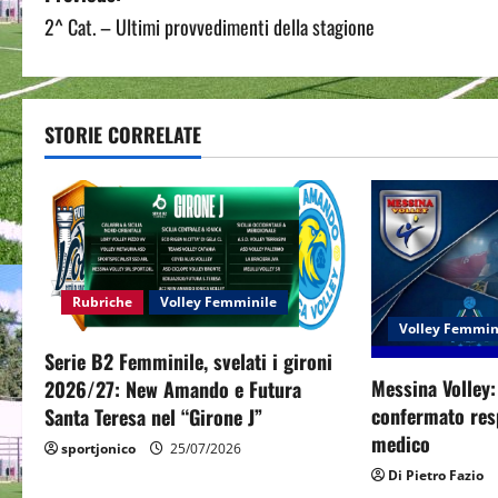
2^ Cat. – Ultimi provvedimenti della stagione
o
s
t
STORIE CORRELATE
n
a
v
Rubriche
Volley Femminile
i
Volley Femmin
Serie B2 Femminile, svelati i gironi
g
Messina Volley
2026/27: New Amando e Futura
a
confermato resp
Santa Teresa nel “Girone J”
medico
sportjonico
25/07/2026
t
Di Pietro Fazio