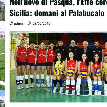
Nell’uovo di Pasqua, l’Effe cer
Sicilia: domani al Palabucalo 
admin
29/03/2013