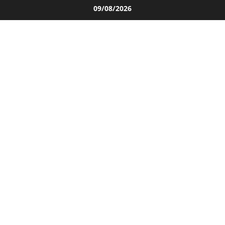
Salta
09/08/2026
al
contenuto