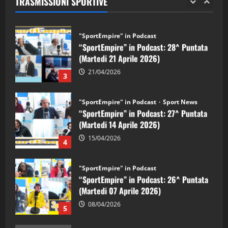
TRASMISSIONI SPORTIVE
28/04/2026
2
"SportEmpire" in Podcast
“SportEmpire” in Podcast: 28^ Puntata
(Martedi 21 Aprile 2026)
21/04/2026
3
"SportEmpire" in Podcast
Sport News
“SportEmpire” in Podcast: 27^ Puntata
(Martedi 14 Aprile 2026)
15/04/2026
4
"SportEmpire" in Podcast
“SportEmpire” in Podcast: 26^ Puntata
(Martedi 07 Aprile 2026)
08/04/2026
5