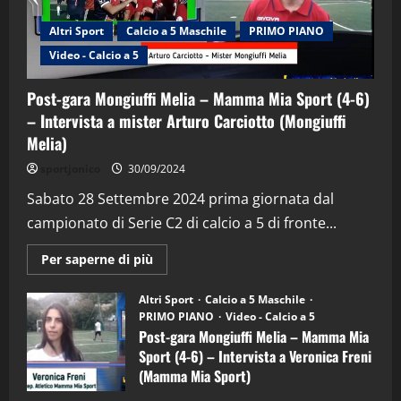
Altri Sport
Calcio a 5 Maschile
PRIMO PIANO
Video - Calcio a 5
Post-gara Mongiuffi Melia – Mamma Mia Sport (4-6)
– Intervista a mister Arturo Carciotto (Mongiuffi
Melia)
"SportEmpire" in Podcast
Sport News
sportjonico
30/09/2024
“SportEmpire” in Podcast: 29^ Puntata
(Martedi 28 Aprile 2026)
Sabato 28 Settembre 2024 prima giornata dal
campionato di Serie C2 di calcio a 5 di fronte...
28/04/2026
2
Maggiori
Per saperne di più
informazioni
"SportEmpire" in Podcast
su
“SportEmpire” in Podcast: 28^ Puntata
Post-
Altri Sport
Calcio a 5 Maschile
gara
(Martedi 21 Aprile 2026)
PRIMO PIANO
Video - Calcio a 5
Mongiuffi
Melia
Post-gara Mongiuffi Melia – Mamma Mia
21/04/2026
–
3
Sport (4-6) – Intervista a Veronica Freni
Mamma
Mia
(Mamma Mia Sport)
Sport
"SportEmpire" in Podcast
Sport News
(4-
30/09/2024