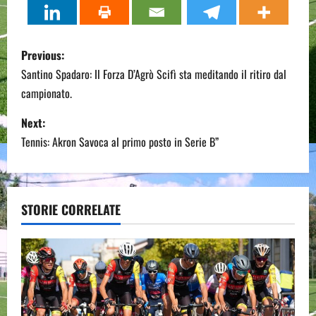
P
Previous:
o
Santino Spadaro: Il Forza D’Agrò Scifì sta meditando il ritiro dal
campionato.
s
Next:
t
Tennis: Akron Savoca al primo posto in Serie B”
n
a
STORIE CORRELATE
v
i
g
a