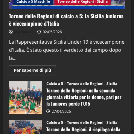
Calcio a 5 Maschile
Torneo delle Regioni - Sicilia
15/04/2026
4
Torneo delle Regioni di calcio a 5: la Sicilia Juniores
è vicecampione d’Italia
"SportEmpire" in Podcast
“SportEmpire” in Podcast: 26^ Puntata
sportjonico
02/05/2026
(Martedi 07 Aprile 2026)
La Rappresentativa Sicilia Under 19 è vicecampione
08/04/2026
5
d'Italia. È stato questo il verdetto del campo dopo
la...
Maggiori
Per saperne di più
informazioni
su
Torneo
Calcio a 5
Torneo delle Regioni - Sicilia
delle
Torneo delle Regioni: nella seconda
Regioni
di
giornata vittoria per le donne, pari per
calcio
la Juniores perde l’U15
a
5:
la
27/04/2026
Sicilia
Juniores
Calcio a 5
Torneo delle Regioni - Sicilia
è
Torneo delle Regioni, il riepilogo della
vicecampione
d’Italia