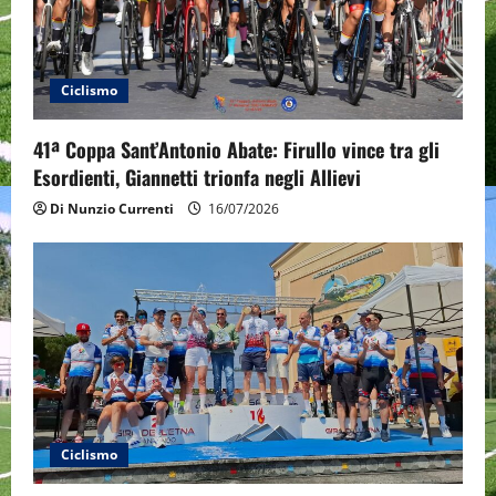
t
i
Ciclismo
o
41ª Coppa Sant’Antonio Abate: Firullo vince tra gli
n
Esordienti, Giannetti trionfa negli Allievi
Di Nunzio Currenti
16/07/2026
Ciclismo