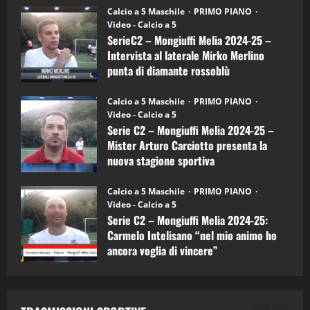
6)
“SportEmpire” in Podcast: 27^ Puntata
Calcio a 5 Maschile
PRIMO PIANO
–
(Martedi 14 Aprile 2026)
Video - Calcio a 5
Intervista
a
SerieC2 – Mongiuffi Melia 2024-25 –
15/04/2026
mister
4
Intervista al laterale Mirko Merlino
Arturo
Carciotto
punta di diamante rossoblù
(Mongiuffi
Melia)
"SportEmpire" in Podcast
26/09/2024
“SportEmpire” in Podcast: 26^ Puntata
Calcio a 5 Maschile
PRIMO PIANO
(Martedi 07 Aprile 2026)
Video - Calcio a 5
Serie C2 – Mongiuffi Melia 2024-25 –
08/04/2026
5
Mister Arturo Carciotto presenta la
nuova stagione sportiva
"SportEmpire" in Podcast
11/09/2024
“SportEmpire” in Podcast: 30^ Puntata
Calcio a 5 Maschile
PRIMO PIANO
(Martedi 05 Maggio 2026)
Video - Calcio a 5
Serie C2 – Mongiuffi Melia 2024-25:
08/05/2026
1
Carmelo Intelisano “nel mio animo ho
ancora voglia di vincere”
"SportEmpire" in Podcast
Sport News
05/09/2024
“SportEmpire” in Podcast: 29^ Puntata
(Martedi 28 Aprile 2026)