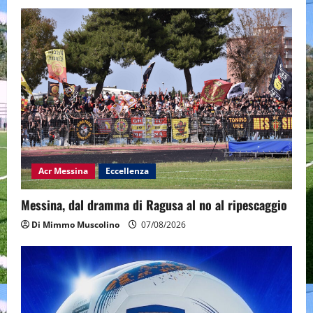
Acr Messina
Eccellenza
Messina, dal dramma di Ragusa al no al ripescaggio
Di Mimmo Muscolino
07/08/2026